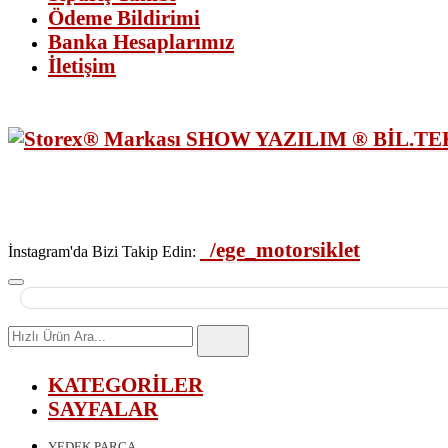
Ödeme Bildirimi
Banka Hesaplarımız
İletişim
/ege_motorsiklet
İnstagram'da Bizi Takip Edin:
Hızlı
Ürün
Ara
KATEGORİLER
SAYFALAR
YEDEK PARÇA