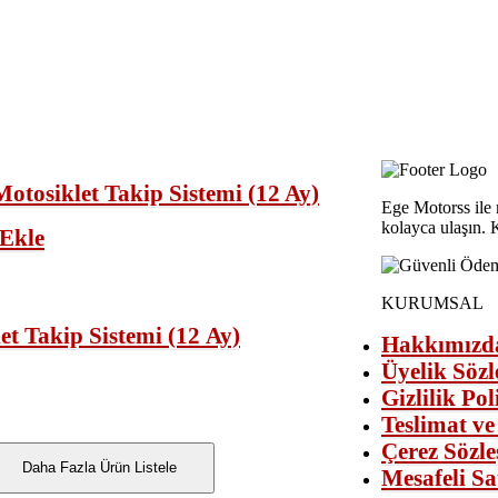
Ege Motorss ile 
kolayca ulaşın. K
 Ekle
KURUMSAL
et Takip Sistemi (12 Ay)
Hakkımızd
Üyelik Sözl
Gizlilik Pol
Teslimat ve
Çerez Sözle
Daha Fazla Ürün Listele
Mesafeli Sa