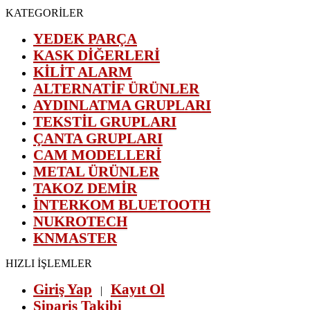
KATEGORİLER
YEDEK PARÇA
KASK DİĞERLERİ
KİLİT ALARM
ALTERNATİF ÜRÜNLER
AYDINLATMA GRUPLARI
TEKSTİL GRUPLARI
ÇANTA GRUPLARI
CAM MODELLERİ
METAL ÜRÜNLER
TAKOZ DEMİR
İNTERKOM BLUETOOTH
NUKROTECH
KNMASTER
HIZLI İŞLEMLER
Giriş Yap
Kayıt Ol
|
Sipariş Takibi