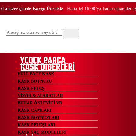
ri alışverişlerde Kargo Ücretsiz
- Hafta içi 16:00’ya kadar siparişler 
Ara
YEDEK PARÇA
KASK DİĞERLERİ
FULL FACE KASK
KASK BOYNUZU
KASK PELUŞ
VİZÖR & APARATLAR
BUHAR ÖNLEYİCİ VB
KASK CAMLARI
KASK BOYNUZLARI
KASK PELUŞLARI
KASK SAÇ MODELLERİ