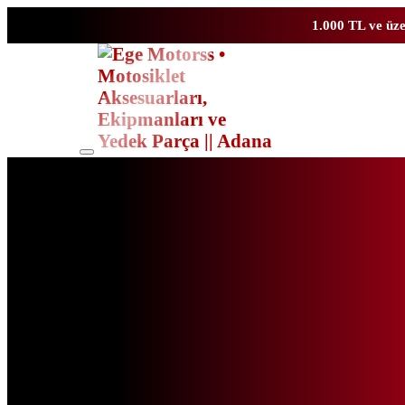
1.000 TL ve üze
Toggle
mobile
menu