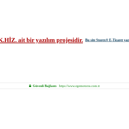
Bu site
Storex
® E-Ticaret yaz
Güvenli Bağlantı
https://www.egemotorss.com.tr