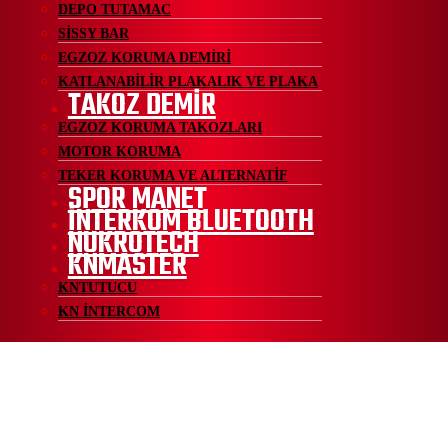
DEPO TUTAMAC
SİSSY BAR
EGZOZ KORUMA DEMİRİ
KATLANABİLİR PLAKALIK VE PLAKA
TAKOZ DEMİR
EGZOZ KORUMA TAKOZLARI
MOTOR KORUMA
TEKER KORUMA VE ALTERNATİF
SPOR MANET
İNTERKOM BLUETOOTH
NUKROTECH
KNMASTER
KNTUTUCU
KN İNTERCOM