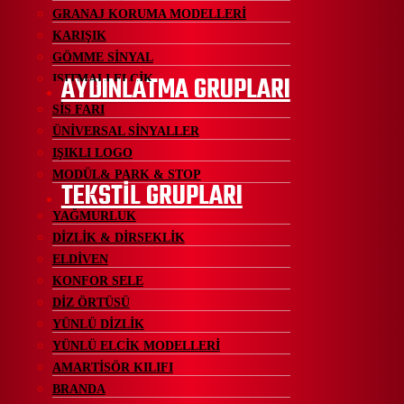
GRANAJ KORUMA MODELLERİ
KARIŞIK
GÖMME SİNYAL
AYDINLATMA GRUPLARI
ISITMALI ELCİK
SİS FARI
ÜNİVERSAL SİNYALLER
IŞIKLI LOGO
MODÜL& PARK & STOP
TEKSTİL GRUPLARI
YAĞMURLUK
DİZLİK & DİRSEKLİK
ELDİVEN
KONFOR SELE
DİZ ÖRTÜSÜ
YÜNLÜ DİZLİK
YÜNLÜ ELCİK MODELLERİ
AMARTİSÖR KILIFI
BRANDA