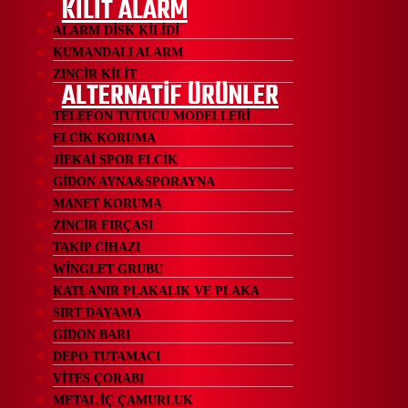
KİLİT ALARM
ALARM DİSK KİLİDİ
KUMANDALI ALARM
ZİNCİR KİLİT
ALTERNATİF ÜRÜNLER
TELEFON TUTUCU MODELLERİ
ELCİK KORUMA
JİEKAİ SPOR ELCİK
GİDON AYNA&SPORAYNA
MANET KORUMA
ZİNCİR FIRÇASI
TAKİP CİHAZI
WİNGLET GRUBU
KATLANIR PLAKALIK VE PLAKA
SIRT DAYAMA
GİDON BARI
DEPO TUTAMACI
VİTES ÇORABI
METAL İÇ ÇAMURLUK