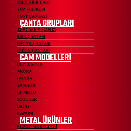
SELE KILIFLARI
YÜZ MASKESİ
POST ÇANTASI
ÇANTA GRUPLARI
TOPCASE & ÇANTA
SIRT ÇANTASI
BACAK ÇANTASI
GİDON ÇANTASI
CAM MODELLERİ
DEFLEKTÖR
ARORA
HONDA
YAMAHA
CF MOTO
SCOOTER
BAJAJ
KANUNİ
METAL ÜRÜNLER
EGZOZ MODELLERİ