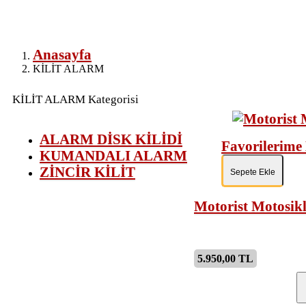
Anasayfa
KİLİT ALARM
KİLİT ALARM Kategorisi
ALARM DİSK KİLİDİ
Favorilerime
KUMANDALI ALARM
ZİNCİR KİLİT
Sepete Ekle
Motorist Motosikl
5.950,00 TL