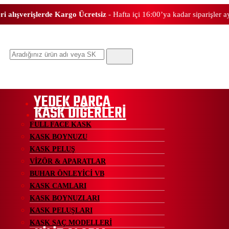
ri alışverişlerde Kargo Ücretsiz
- Hafta içi 16:00’ya kadar siparişler 
Ara
YEDEK PARÇA
KASK DİĞERLERİ
FULL FACE KASK
KASK BOYNUZU
KASK PELUŞ
VİZÖR & APARATLAR
BUHAR ÖNLEYİCİ VB
KASK CAMLARI
KASK BOYNUZLARI
KASK PELUŞLARI
KASK SAÇ MODELLERİ