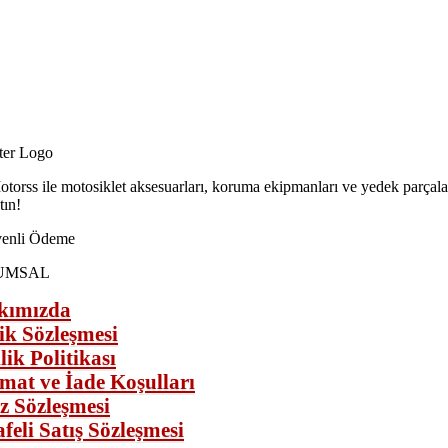
torss ile motosiklet aksesuarları, koruma ekipmanları ve yedek parçaları
tın!
UMSAL
kımızda
ik Sözleşmesi
lik Politikası
imat ve İade Koşulları
z Sözleşmesi
feli Satış Sözleşmesi