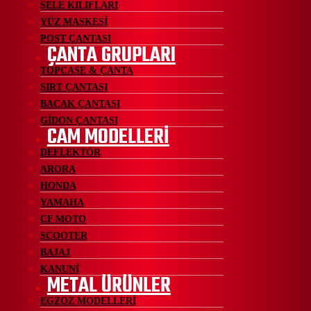
SELE KILIFLARI
YÜZ MASKESİ
POST ÇANTASI
ÇANTA GRUPLARI
TOPCASE & ÇANTA
SIRT ÇANTASI
BACAK ÇANTASI
GİDON ÇANTASI
CAM MODELLERİ
DEFLEKTÖR
ARORA
HONDA
YAMAHA
CF MOTO
SCOOTER
BAJAJ
KANUNİ
METAL ÜRÜNLER
EGZOZ MODELLERİ