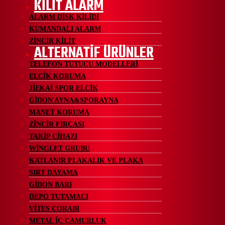
KİLİT ALARM
ALARM DİSK KİLİDİ
KUMANDALI ALARM
ZİNCİR KİLİT
ALTERNATİF ÜRÜNLER
TELEFON TUTUCU MODELLERİ
ELCİK KORUMA
JİEKAİ SPOR ELCİK
GİDON AYNA&SPORAYNA
MANET KORUMA
ZİNCİR FIRÇASI
TAKİP CİHAZI
WİNGLET GRUBU
KATLANIR PLAKALIK VE PLAKA
SIRT DAYAMA
GİDON BARI
DEPO TUTAMACI
VİTES ÇORABI
METAL İÇ ÇAMURLUK