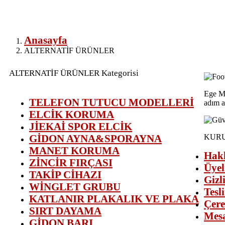
Anasayfa
ALTERNATİF ÜRÜNLER
ALTERNATİF ÜRÜNLER Kategorisi
Ege Mo
TELEFON TUTUCU MODELLERİ
adım a
ELCİK KORUMA
JİEKAİ SPOR ELCİK
GİDON AYNA&SPORAYNA
KUR
MANET KORUMA
Hak
ZİNCİR FIRÇASI
Üyel
TAKİP CİHAZI
Gizli
WİNGLET GRUBU
Tesl
KATLANIR PLAKALIK VE PLAKA
Çere
SIRT DAYAMA
Mesa
GİDON BARI