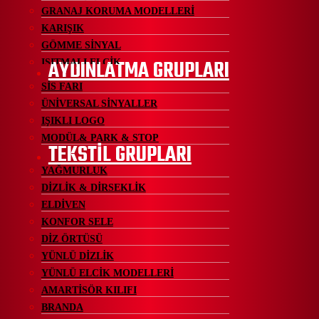
GRANAJ KORUMA MODELLERİ
KARIŞIK
GÖMME SİNYAL
AYDINLATMA GRUPLARI
ISITMALI ELCİK
SİS FARI
ÜNİVERSAL SİNYALLER
IŞIKLI LOGO
MODÜL& PARK & STOP
TEKSTİL GRUPLARI
YAĞMURLUK
DİZLİK & DİRSEKLİK
ELDİVEN
KONFOR SELE
DİZ ÖRTÜSÜ
YÜNLÜ DİZLİK
YÜNLÜ ELCİK MODELLERİ
AMARTİSÖR KILIFI
BRANDA