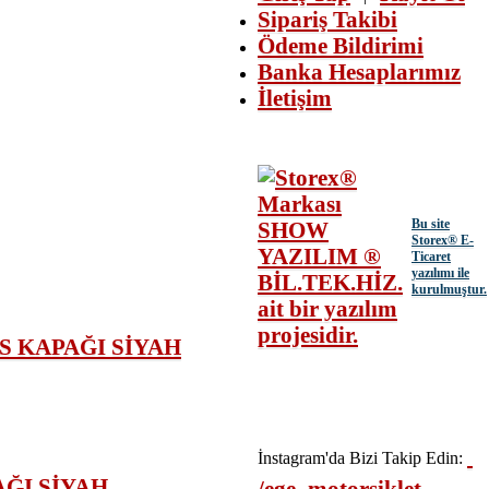
Sipariş Takibi
Ödeme Bildirimi
Banka Hesaplarımız
İletişim
Bu site
Storex
® E-
Ticaret
yazılımı ile
kurulmuştur.
İnstagram'da Bizi Takip Edin:
AĞI SİYAH
/ege_motorsiklet