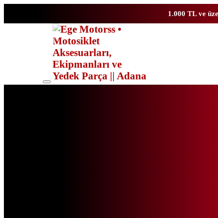
1.000 TL ve üze
Toggle
mobile
menu