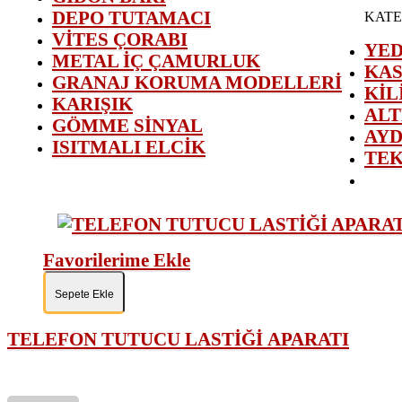
DEPO TUTAMACI
KATE
VİTES ÇORABI
YED
METAL İÇ ÇAMURLUK
KAS
GRANAJ KORUMA MODELLERİ
KİL
KARIŞIK
ALT
GÖMME SİNYAL
AYD
ISITMALI ELCİK
TEK
Favorilerime Ekle
Sepete Ekle
TELEFON TUTUCU LASTİĞİ APARATI