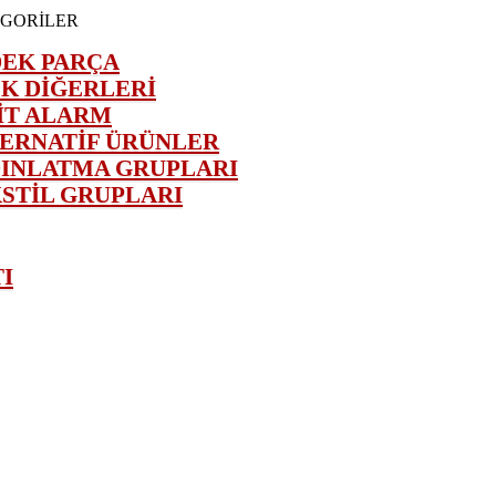
GORİLER
EK PARÇA
K DİĞERLERİ
İT ALARM
ERNATİF ÜRÜNLER
INLATMA GRUPLARI
STİL GRUPLARI