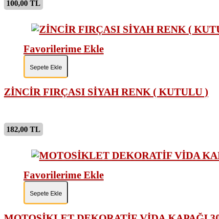
100,00 TL
Favorilerime Ekle
Sepete Ekle
ZİNCİR FIRÇASI SİYAH RENK ( KUTULU )
182,00 TL
Favorilerime Ekle
Sepete Ekle
MOTOSİKLET DEKORATİF VİDA KAPAĞI 30 