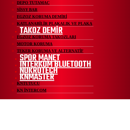
DEPO TUTAMAC
SİSSY BAR
EGZOZ KORUMA DEMİRİ
KATLANABİLİR PLAKALIK VE PLAKA
TAKOZ DEMİR
EGZOZ KORUMA TAKOZLARI
MOTOR KORUMA
TEKER KORUMA VE ALTERNATİF
SPOR MANET
İNTERKOM BLUETOOTH
NUKROTECH
KNMASTER
KNTUTUCU
KN İNTERCOM