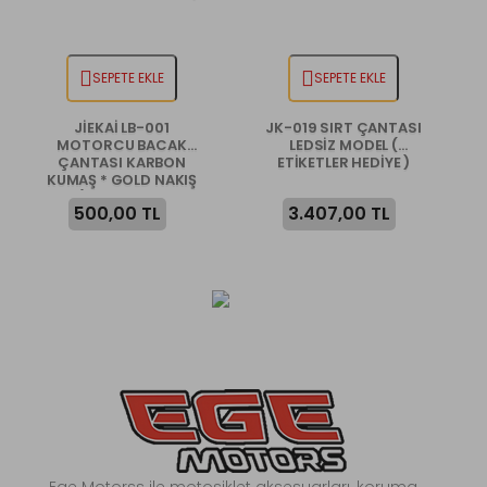
SEPETE EKLE
SEPETE EKLE
JİEKAİ LB-001
JK-019 SIRT ÇANTASI
MOTORCU BACAK
LEDSİZ MODEL (
ÇANTASI KARBON
ETİKETLER HEDİYE )
KUMAŞ * GOLD NAKIŞ
* ( ANAHTARLIK
500,00 TL
3.407,00 TL
HEDİYE )
Ege Motorss ile motosiklet aksesuarları, koruma