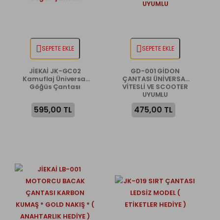
SEPETE EKLE
SEPETE EKLE
JİEKAİ JK-GC02
GD-001 GİDON
Kamuflaj Üniversal
ÇANTASI ÜNİVERSAL
Göğüs Çantası
VİTESLİ VE SCOOTER
UYUMLU
595,00 TL
475,00 TL