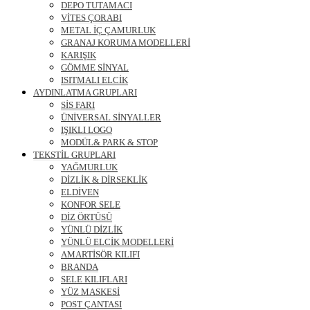
DEPO TUTAMACI
VİTES ÇORABI
METAL İÇ ÇAMURLUK
GRANAJ KORUMA MODELLERİ
KARIŞIK
GÖMME SİNYAL
ISITMALI ELCİK
AYDINLATMA GRUPLARI
SİS FARI
ÜNİVERSAL SİNYALLER
IŞIKLI LOGO
MODÜL& PARK & STOP
TEKSTİL GRUPLARI
YAĞMURLUK
DİZLİK & DİRSEKLİK
ELDİVEN
KONFOR SELE
DİZ ÖRTÜSÜ
YÜNLÜ DİZLİK
YÜNLÜ ELCİK MODELLERİ
AMARTİSÖR KILIFI
BRANDA
SELE KILIFLARI
YÜZ MASKESİ
POST ÇANTASI