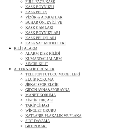
FULL FACE KASK
KASK BOYNUZU
KASK PELUŞ
VİZÖR & APARATLAR
BUHAR ÖNLEYİCİ VB
KASK CAMLARI
KASK BOYNUZLARI
KASK PELUŞLARI
KASK SAÇ MODELLERİ
KİLİT ALARM
ALARM DİSK KİLİDİ
KUMANDALI ALARM
ZİNCİR KİLİT
ALTERNATİF ÜRÜNLER
TELEFON TUTUCU MODELLERİ
ELCİK KORUMA
JİEKAİ SPOR ELCİK
GİDON AYNA&SPORAYNA
MANET KORUMA
ZİNCİR FIRÇASI
TAKİP CİHAZI
WİNGLET GRUBU
KATLANIR PLAKALIK VE PLAKA
SIRT DAYAMA
GİDON BARI