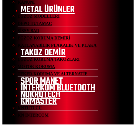
KANUNİ
METAL ÜRÜNLER
EGZOZ MODELLERİ
DEPO TUTAMAC
SİSSY BAR
EGZOZ KORUMA DEMİRİ
KATLANABİLİR PLAKALIK VE PLAKA
TAKOZ DEMİR
EGZOZ KORUMA TAKOZLARI
MOTOR KORUMA
TEKER KORUMA VE ALTERNATİF
SPOR MANET
İNTERKOM BLUETOOTH
NUKROTECH
KNMASTER
KNTUTUCU
KN İNTERCOM