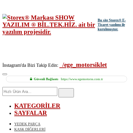
Bu site
Storex
® E-
Ticaret yazılımı ile
kurulmuştur.
/ege_motorsiklet
İnstagram'da Bizi Takip Edin:
Güvenli Bağlantı
https://www.egemotorss.com.tr
Hızlı
Ürün
Ara
KATEGORİLER
SAYFALAR
YEDEK PARÇA
KASK DİĞERLERİ