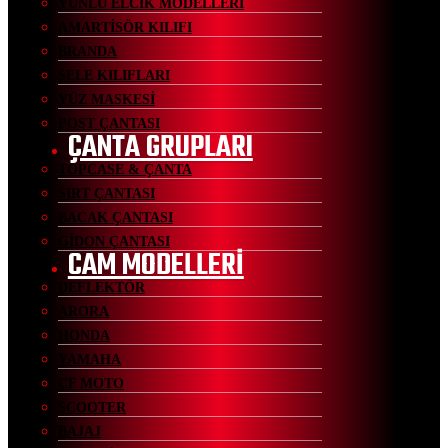
YÜNLÜ ELCİK MODELLERİ
AMARTİSÖR KILIFI
BRANDA
SELE KILIFLARI
YÜZ MASKESİ
POST ÇANTASI
ÇANTA GRUPLARI
TOPCASE & ÇANTA
SIRT ÇANTASI
BACAK ÇANTASI
GİDON ÇANTASI
CAM MODELLERİ
DEFLEKTÖR
ARORA
HONDA
YAMAHA
CF MOTO
SCOOTER
BAJAJ