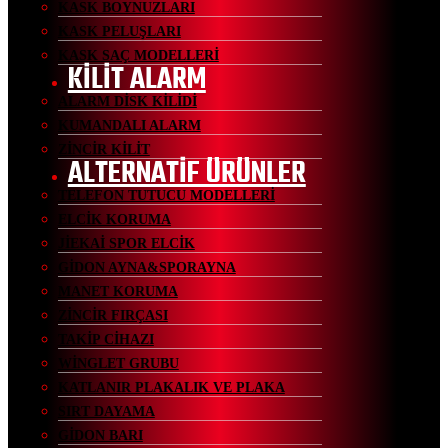
KASK BOYNUZLARI
KASK PELUŞLARI
KASK SAÇ MODELLERİ
KİLİT ALARM
ALARM DİSK KİLİDİ
KUMANDALI ALARM
ZİNCİR KİLİT
ALTERNATİF ÜRÜNLER
TELEFON TUTUCU MODELLERİ
ELCİK KORUMA
JİEKAİ SPOR ELCİK
GİDON AYNA&SPORAYNA
MANET KORUMA
ZİNCİR FIRÇASI
TAKİP CİHAZI
WİNGLET GRUBU
KATLANIR PLAKALIK VE PLAKA
SIRT DAYAMA
GİDON BARI