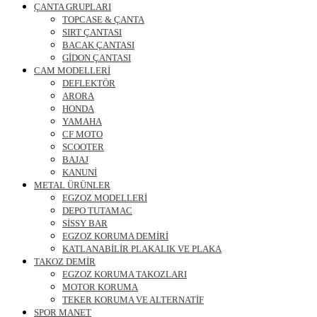
ÇANTA GRUPLARI
TOPCASE & ÇANTA
SIRT ÇANTASI
BACAK ÇANTASI
GİDON ÇANTASI
CAM MODELLERİ
DEFLEKTÖR
ARORA
HONDA
YAMAHA
CF MOTO
SCOOTER
BAJAJ
KANUNİ
METAL ÜRÜNLER
EGZOZ MODELLERİ
DEPO TUTAMAC
SİSSY BAR
EGZOZ KORUMA DEMİRİ
KATLANABİLİR PLAKALIK VE PLAKA
TAKOZ DEMİR
EGZOZ KORUMA TAKOZLARI
MOTOR KORUMA
TEKER KORUMA VE ALTERNATİF
SPOR MANET