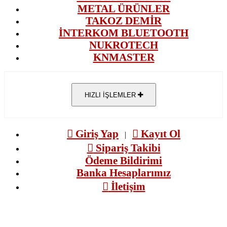
METAL ÜRÜNLER
TAKOZ DEMİR
İNTERKOM BLUETOOTH
NUKROTECH
KNMASTER
HIZLI İŞLEMLER
Giriş Yap
Kayıt Ol
|
Sipariş Takibi
Ödeme Bildirimi
Banka Hesaplarımız
İletişim