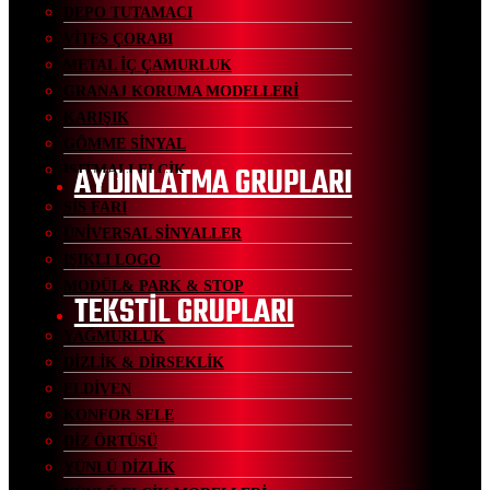
DEPO TUTAMACI
VİTES ÇORABI
METAL İÇ ÇAMURLUK
GRANAJ KORUMA MODELLERİ
KARIŞIK
GÖMME SİNYAL
AYDINLATMA GRUPLARI
ISITMALI ELCİK
SİS FARI
ÜNİVERSAL SİNYALLER
IŞIKLI LOGO
MODÜL& PARK & STOP
TEKSTİL GRUPLARI
YAĞMURLUK
DİZLİK & DİRSEKLİK
ELDİVEN
KONFOR SELE
DİZ ÖRTÜSÜ
YÜNLÜ DİZLİK