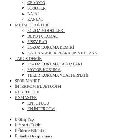
CF MOTO
SCOOTER
BAJAJ
KANUNİ
METAL ÜRÜNLER
EGZOZ MODELLERİ
DEPO TUTAMAC
SİSSY BAR
EGZOZ KORUMA DEMİRİ
KATLANABİLİR PLAKALIK VE PLAKA
TAKOZ DEMİR
EGZOZ KORUMA TAKOZLARI
MOTOR KORUMA
TEKER KORUMA VE ALTERNATİF
SPOR MANET
İNTERKOM BLUETOOTH
NUKROTECH
KNMASTER
KNTUTUCU
KN İNTERCOM
Giriş Yap
Sipariş Takibi
Ödeme Bildirimi
Banka Hesaplarımız