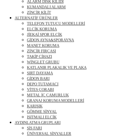
ALARM DİSK KİLİDİ
KUMANDALI ALARM
ZİNCİR KİLİT
ALTERNATİF ÜRÜNLER
TELEFON TUTUCU MODELLERİ
ELCİK KORUMA
JİEKAİ SPOR ELCİK
GİDON AYNA&SPORAYNA
MANET KORUMA
ZİNCİR FIRÇASI
TAKİP CİHAZI
WİNGLET GRUBU
KATLANIR PLAKALIK VE PLAKA
SIRT DAYAMA
GİDON BARI
DEPO TUTAMACI
VİTES ÇORABI
METAL İÇ ÇAMURLUK
GRANAJ KORUMA MODELLERİ
KARIŞIK
GÖMME SİNYAL
ISITMALI ELCİK
AYDINLATMA GRUPLARI
SİS FARI
ÜNİVERSAL SİNYALLER