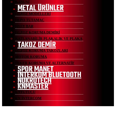
KANUNİ
METAL ÜRÜNLER
EGZOZ MODELLERİ
DEPO TUTAMAC
SİSSY BAR
EGZOZ KORUMA DEMİRİ
KATLANABİLİR PLAKALIK VE PLAKA
TAKOZ DEMİR
EGZOZ KORUMA TAKOZLARI
MOTOR KORUMA
TEKER KORUMA VE ALTERNATİF
SPOR MANET
İNTERKOM BLUETOOTH
NUKROTECH
KNMASTER
KNTUTUCU
KN İNTERCOM