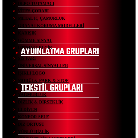
DEPO TUTAMACI
VİTES ÇORABI
METAL İÇ ÇAMURLUK
GRANAJ KORUMA MODELLERİ
KARIŞIK
GÖMME SİNYAL
AYDINLATMA GRUPLARI
ISITMALI ELCİK
SİS FARI
ÜNİVERSAL SİNYALLER
IŞIKLI LOGO
MODÜL& PARK & STOP
TEKSTİL GRUPLARI
YAĞMURLUK
DİZLİK & DİRSEKLİK
ELDİVEN
KONFOR SELE
DİZ ÖRTÜSÜ
YÜNLÜ DİZLİK