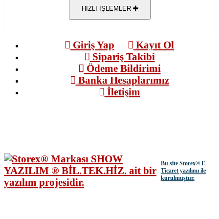
HIZLI İŞLEMLER
Giriş Yap
Kayıt Ol
|
Sipariş Takibi
Ödeme Bildirimi
Banka Hesaplarımız
İletişim
Bu site
Storex
® E-
Ticaret yazılımı ile
kurulmuştur.