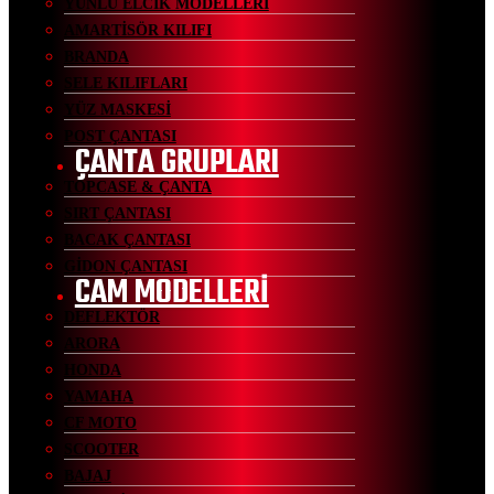
YÜNLÜ ELCİK MODELLERİ
AMARTİSÖR KILIFI
BRANDA
SELE KILIFLARI
YÜZ MASKESİ
POST ÇANTASI
ÇANTA GRUPLARI
TOPCASE & ÇANTA
SIRT ÇANTASI
BACAK ÇANTASI
GİDON ÇANTASI
CAM MODELLERİ
DEFLEKTÖR
ARORA
HONDA
YAMAHA
CF MOTO
SCOOTER
BAJAJ