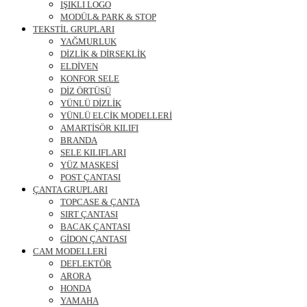
IŞIKLI LOGO
MODÜL& PARK & STOP
TEKSTİL GRUPLARI
YAĞMURLUK
DİZLİK & DİRSEKLİK
ELDİVEN
KONFOR SELE
DİZ ÖRTÜSÜ
YÜNLÜ DİZLİK
YÜNLÜ ELCİK MODELLERİ
AMARTİSÖR KILIFI
BRANDA
SELE KILIFLARI
YÜZ MASKESİ
POST ÇANTASI
ÇANTA GRUPLARI
TOPCASE & ÇANTA
SIRT ÇANTASI
BACAK ÇANTASI
GİDON ÇANTASI
CAM MODELLERİ
DEFLEKTÖR
ARORA
HONDA
YAMAHA