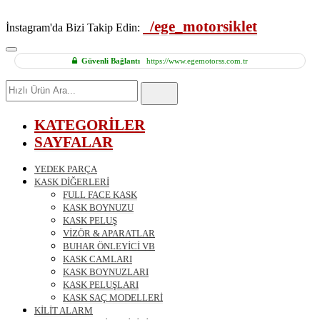
/ege_motorsiklet
İnstagram'da Bizi Takip Edin:
Güvenli Bağlantı
https://www.egemotorss.com.tr
Hızlı
Ürün
Ara
KATEGORİLER
SAYFALAR
YEDEK PARÇA
KASK DİĞERLERİ
FULL FACE KASK
KASK BOYNUZU
KASK PELUŞ
VİZÖR & APARATLAR
BUHAR ÖNLEYİCİ VB
KASK CAMLARI
KASK BOYNUZLARI
KASK PELUŞLARI
KASK SAÇ MODELLERİ
KİLİT ALARM