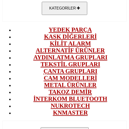
KATEGORİLER
YEDEK PARÇA
KASK DİĞERLERİ
KİLİT ALARM
ALTERNATİF ÜRÜNLER
AYDINLATMA GRUPLARI
TEKSTİL GRUPLARI
ÇANTA GRUPLARI
CAM MODELLERİ
METAL ÜRÜNLER
TAKOZ DEMİR
İNTERKOM BLUETOOTH
NUKROTECH
KNMASTER