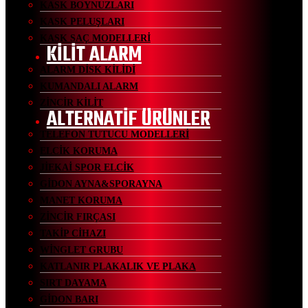
KASK BOYNUZLARI
KASK PELUŞLARI
KASK SAÇ MODELLERİ
KİLİT ALARM
ALARM DİSK KİLİDİ
KUMANDALI ALARM
ZİNCİR KİLİT
ALTERNATİF ÜRÜNLER
TELEFON TUTUCU MODELLERİ
ELCİK KORUMA
JİEKAİ SPOR ELCİK
GİDON AYNA&SPORAYNA
MANET KORUMA
ZİNCİR FIRÇASI
TAKİP CİHAZI
WİNGLET GRUBU
KATLANIR PLAKALIK VE PLAKA
SIRT DAYAMA
GİDON BARI