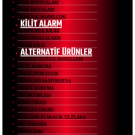
KASK BOYNUZLARI
KASK PELUŞLARI
KASK SAÇ MODELLERİ
KİLİT ALARM
ALARM DİSK KİLİDİ
KUMANDALI ALARM
ZİNCİR KİLİT
ALTERNATİF ÜRÜNLER
TELEFON TUTUCU MODELLERİ
ELCİK KORUMA
JİEKAİ SPOR ELCİK
GİDON AYNA&SPORAYNA
MANET KORUMA
ZİNCİR FIRÇASI
TAKİP CİHAZI
WİNGLET GRUBU
KATLANIR PLAKALIK VE PLAKA
SIRT DAYAMA
GİDON BARI