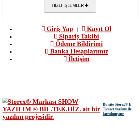
HIZLI İŞLEMLER
Giriş Yap
Kayıt Ol
|
Sipariş Takibi
Ödeme Bildirimi
Banka Hesaplarımız
İletişim
Bu site
Storex
® E-
Ticaret yazılımı ile
kurulmuştur.