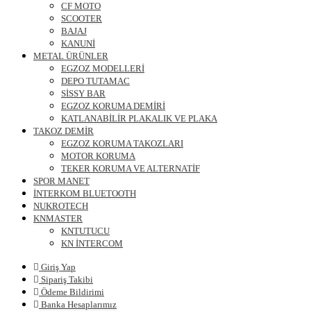
CF MOTO
SCOOTER
BAJAJ
KANUNİ
METAL ÜRÜNLER
EGZOZ MODELLERİ
DEPO TUTAMAC
SİSSY BAR
EGZOZ KORUMA DEMİRİ
KATLANABİLİR PLAKALIK VE PLAKA
TAKOZ DEMİR
EGZOZ KORUMA TAKOZLARI
MOTOR KORUMA
TEKER KORUMA VE ALTERNATİF
SPOR MANET
İNTERKOM BLUETOOTH
NUKROTECH
KNMASTER
KNTUTUCU
KN İNTERCOM
Giriş Yap
Sipariş Takibi
Ödeme Bildirimi
Banka Hesaplarımız