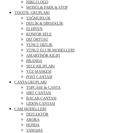
IŞIKLI LOGO
MODÜL& PARK & STOP
TEKSTİL GRUPLARI
YAĞMURLUK
DİZLİK & DİRSEKLİK
ELDİVEN
KONFOR SELE
DİZ ÖRTÜSÜ
YÜNLÜ DİZLİK
YÜNLÜ ELCİK MODELLERİ
AMARTİSÖR KILIFI
BRANDA
SELE KILIFLARI
YÜZ MASKESİ
POST ÇANTASI
ÇANTA GRUPLARI
TOPCASE & ÇANTA
SIRT ÇANTASI
BACAK ÇANTASI
GİDON ÇANTASI
CAM MODELLERİ
DEFLEKTÖR
ARORA
HONDA
YAMAHA