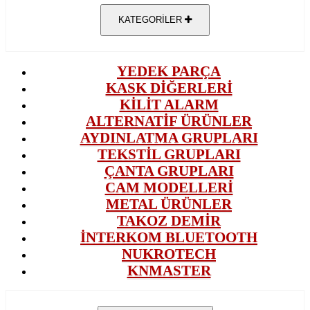
KATEGORİLER
YEDEK PARÇA
KASK DİĞERLERİ
KİLİT ALARM
ALTERNATİF ÜRÜNLER
AYDINLATMA GRUPLARI
TEKSTİL GRUPLARI
ÇANTA GRUPLARI
CAM MODELLERİ
METAL ÜRÜNLER
TAKOZ DEMİR
İNTERKOM BLUETOOTH
NUKROTECH
KNMASTER