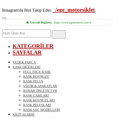
/ege_motorsiklet
İnstagram'da Bizi Takip Edin:
Güvenli Bağlantı
https://www.egemotorss.com.tr
Hızlı
Ürün
Ara
KATEGORİLER
SAYFALAR
YEDEK PARÇA
KASK DİĞERLERİ
FULL FACE KASK
KASK BOYNUZU
KASK PELUŞ
VİZÖR & APARATLAR
BUHAR ÖNLEYİCİ VB
KASK CAMLARI
KASK BOYNUZLARI
KASK PELUŞLARI
KASK SAÇ MODELLERİ
KİLİT ALARM