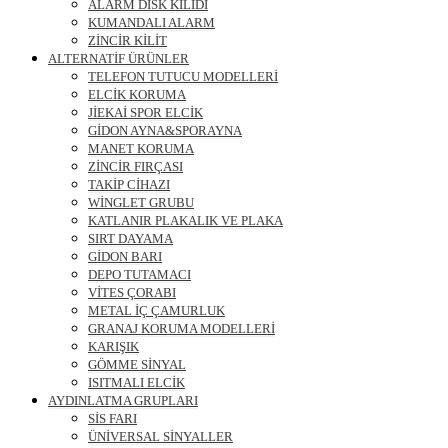
ALARM DİSK KİLİDİ
KUMANDALI ALARM
ZİNCİR KİLİT
ALTERNATİF ÜRÜNLER
TELEFON TUTUCU MODELLERİ
ELCİK KORUMA
JİEKAİ SPOR ELCİK
GİDON AYNA&SPORAYNA
MANET KORUMA
ZİNCİR FIRÇASI
TAKİP CİHAZI
WİNGLET GRUBU
KATLANIR PLAKALIK VE PLAKA
SIRT DAYAMA
GİDON BARI
DEPO TUTAMACI
VİTES ÇORABI
METAL İÇ ÇAMURLUK
GRANAJ KORUMA MODELLERİ
KARIŞIK
GÖMME SİNYAL
ISITMALI ELCİK
AYDINLATMA GRUPLARI
SİS FARI
ÜNİVERSAL SİNYALLER