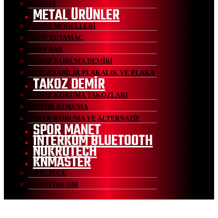
KANUNİ
METAL ÜRÜNLER
EGZOZ MODELLERİ
DEPO TUTAMAC
SİSSY BAR
EGZOZ KORUMA DEMİRİ
KATLANABİLİR PLAKALIK VE PLAKA
TAKOZ DEMİR
EGZOZ KORUMA TAKOZLARI
MOTOR KORUMA
TEKER KORUMA VE ALTERNATİF
SPOR MANET
İNTERKOM BLUETOOTH
NUKROTECH
KNMASTER
KNTUTUCU
KN İNTERCOM