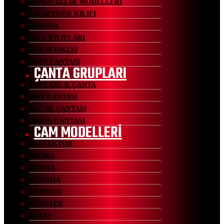
YÜNLÜ ELCİK MODELLERİ
AMARTİSÖR KILIFI
BRANDA
SELE KILIFLARI
YÜZ MASKESİ
POST ÇANTASI
ÇANTA GRUPLARI
TOPCASE & ÇANTA
SIRT ÇANTASI
BACAK ÇANTASI
GİDON ÇANTASI
CAM MODELLERİ
DEFLEKTÖR
ARORA
HONDA
YAMAHA
CF MOTO
SCOOTER
BAJAJ