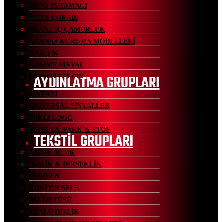
DEPO TUTAMACI
VİTES ÇORABI
METAL İÇ ÇAMURLUK
GRANAJ KORUMA MODELLERİ
KARIŞIK
GÖMME SİNYAL
AYDINLATMA GRUPLARI
ISITMALI ELCİK
SİS FARI
ÜNİVERSAL SİNYALLER
IŞIKLI LOGO
MODÜL& PARK & STOP
TEKSTİL GRUPLARI
YAĞMURLUK
DİZLİK & DİRSEKLİK
ELDİVEN
KONFOR SELE
DİZ ÖRTÜSÜ
YÜNLÜ DİZLİK