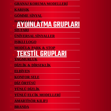
GRANAJ KORUMA MODELLERİ
KARIŞIK
GÖMME SİNYAL
AYDINLATMA GRUPLARI
ISITMALI ELCİK
SİS FARI
ÜNİVERSAL SİNYALLER
IŞIKLI LOGO
MODÜL& PARK & STOP
TEKSTİL GRUPLARI
YAĞMURLUK
DİZLİK & DİRSEKLİK
ELDİVEN
KONFOR SELE
DİZ ÖRTÜSÜ
YÜNLÜ DİZLİK
YÜNLÜ ELCİK MODELLERİ
AMARTİSÖR KILIFI
BRANDA