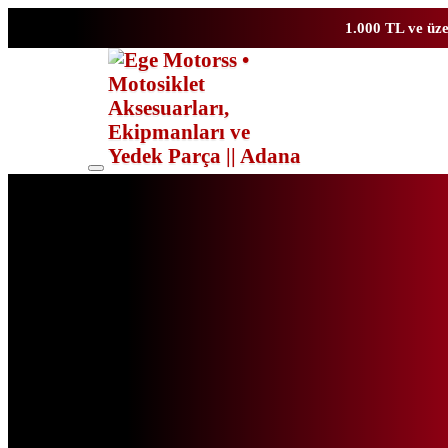
1.000 TL ve üze
Toggle
mobile
menu