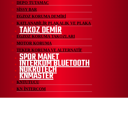
DEPO TUTAMAC
SİSSY BAR
EGZOZ KORUMA DEMİRİ
KATLANABİLİR PLAKALIK VE PLAKA
TAKOZ DEMİR
EGZOZ KORUMA TAKOZLARI
MOTOR KORUMA
TEKER KORUMA VE ALTERNATİF
SPOR MANET
İNTERKOM BLUETOOTH
NUKROTECH
KNMASTER
KNTUTUCU
KN İNTERCOM