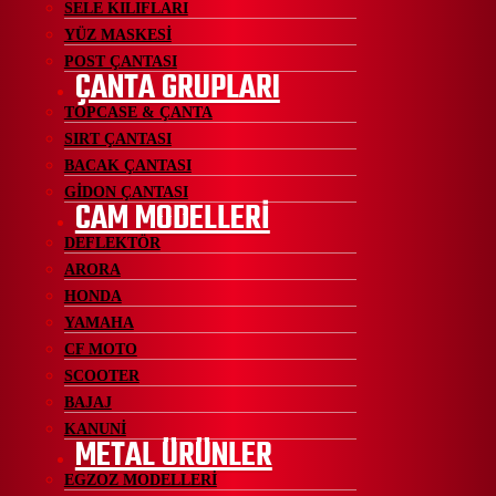
SELE KILIFLARI
YÜZ MASKESİ
POST ÇANTASI
ÇANTA GRUPLARI
TOPCASE & ÇANTA
SIRT ÇANTASI
BACAK ÇANTASI
GİDON ÇANTASI
CAM MODELLERİ
DEFLEKTÖR
ARORA
HONDA
YAMAHA
CF MOTO
SCOOTER
BAJAJ
KANUNİ
METAL ÜRÜNLER
EGZOZ MODELLERİ