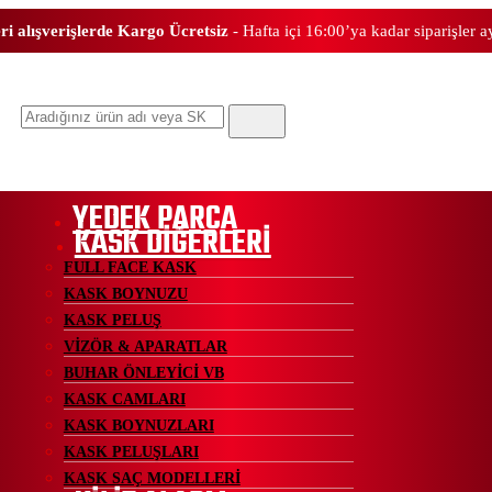
ri alışverişlerde Kargo Ücretsiz
- Hafta içi 16:00’ya kadar siparişler 
Ara
YEDEK PARÇA
KASK DİĞERLERİ
FULL FACE KASK
KASK BOYNUZU
KASK PELUŞ
VİZÖR & APARATLAR
BUHAR ÖNLEYİCİ VB
KASK CAMLARI
KASK BOYNUZLARI
KASK PELUŞLARI
KASK SAÇ MODELLERİ