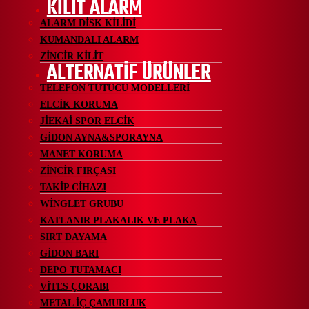
KİLİT ALARM
ALARM DİSK KİLİDİ
KUMANDALI ALARM
ZİNCİR KİLİT
ALTERNATİF ÜRÜNLER
TELEFON TUTUCU MODELLERİ
ELCİK KORUMA
JİEKAİ SPOR ELCİK
GİDON AYNA&SPORAYNA
MANET KORUMA
ZİNCİR FIRÇASI
TAKİP CİHAZI
WİNGLET GRUBU
KATLANIR PLAKALIK VE PLAKA
SIRT DAYAMA
GİDON BARI
DEPO TUTAMACI
VİTES ÇORABI
METAL İÇ ÇAMURLUK