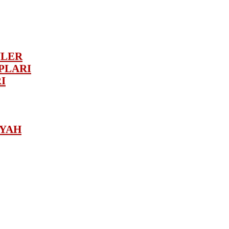
NLER
PLARI
I