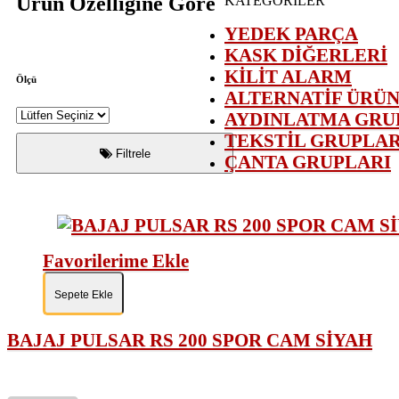
Ürün Özelliğine Göre
KATEGORİLER
YEDEK PARÇA
KASK DİĞERLERİ
KİLİT ALARM
Ölçü
ALTERNATİF ÜRÜ
AYDINLATMA GRU
TEKSTİL GRUPLAR
Filtrele
ÇANTA GRUPLARI
Favorilerime Ekle
Sepete Ekle
BAJAJ PULSAR RS 200 SPOR CAM SİYAH