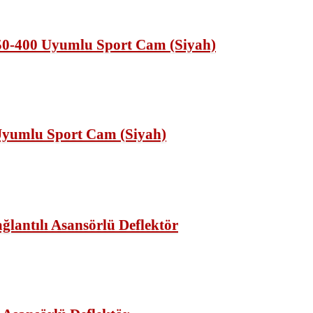
JK JİEKAİ Yamaha 2014-2017 Xmax 250-400 Uyumlu Sport Cam (Siyah)