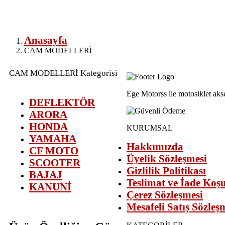
Anasayfa
CAM MODELLERİ
CAM MODELLERİ Kategorisi
Ege Motorss ile motosiklet akse
DEFLEKTÖR
ARORA
HONDA
KURUMSAL
YAMAHA
Hakkımızda
CF MOTO
Üyelik Sözleşmesi
SCOOTER
Gizlilik Politikası
BAJAJ
Teslimat ve İade Koşu
KANUNİ
Çerez Sözleşmesi
Mesafeli Satış Sözleş