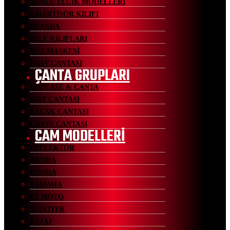
YÜNLÜ ELCİK MODELLERİ
AMARTİSÖR KILIFI
BRANDA
SELE KILIFLARI
YÜZ MASKESİ
POST ÇANTASI
ÇANTA GRUPLARI
TOPCASE & ÇANTA
SIRT ÇANTASI
BACAK ÇANTASI
GİDON ÇANTASI
CAM MODELLERİ
DEFLEKTÖR
ARORA
HONDA
YAMAHA
CF MOTO
SCOOTER
BAJAJ