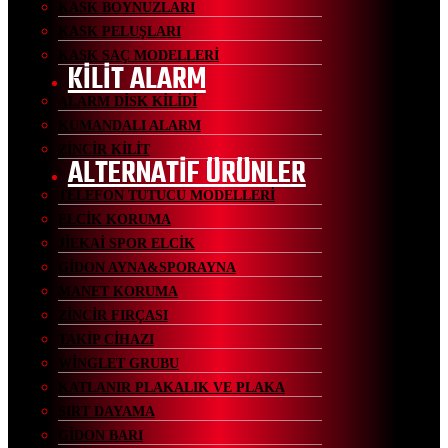
KASK BOYNUZLARI
KASK PELUŞLARI
KASK SAÇ MODELLERİ
KİLİT ALARM
ALARM DİSK KİLİDİ
KUMANDALI ALARM
ZİNCİR KİLİT
ALTERNATİF ÜRÜNLER
TELEFON TUTUCU MODELLERİ
ELCİK KORUMA
JİEKAİ SPOR ELCİK
GİDON AYNA&SPORAYNA
MANET KORUMA
ZİNCİR FIRÇASI
TAKİP CİHAZI
WİNGLET GRUBU
KATLANIR PLAKALIK VE PLAKA
SIRT DAYAMA
GİDON BARI