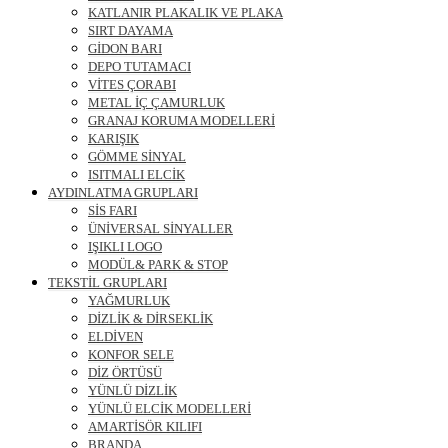
KATLANIR PLAKALIK VE PLAKA
SIRT DAYAMA
GİDON BARI
DEPO TUTAMACI
VİTES ÇORABI
METAL İÇ ÇAMURLUK
GRANAJ KORUMA MODELLERİ
KARIŞIK
GÖMME SİNYAL
ISITMALI ELCİK
AYDINLATMA GRUPLARI
SİS FARI
ÜNİVERSAL SİNYALLER
IŞIKLI LOGO
MODÜL& PARK & STOP
TEKSTİL GRUPLARI
YAĞMURLUK
DİZLİK & DİRSEKLİK
ELDİVEN
KONFOR SELE
DİZ ÖRTÜSÜ
YÜNLÜ DİZLİK
YÜNLÜ ELCİK MODELLERİ
AMARTİSÖR KILIFI
BRANDA