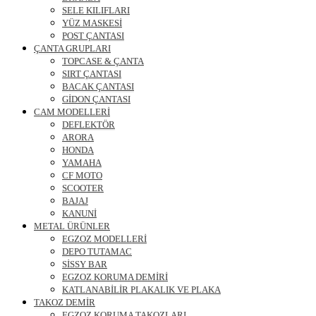
SELE KILIFLARI
YÜZ MASKESİ
POST ÇANTASI
ÇANTA GRUPLARI
TOPCASE & ÇANTA
SIRT ÇANTASI
BACAK ÇANTASI
GİDON ÇANTASI
CAM MODELLERİ
DEFLEKTÖR
ARORA
HONDA
YAMAHA
CF MOTO
SCOOTER
BAJAJ
KANUNİ
METAL ÜRÜNLER
EGZOZ MODELLERİ
DEPO TUTAMAC
SİSSY BAR
EGZOZ KORUMA DEMİRİ
KATLANABİLİR PLAKALIK VE PLAKA
TAKOZ DEMİR
EGZOZ KORUMA TAKOZLARI