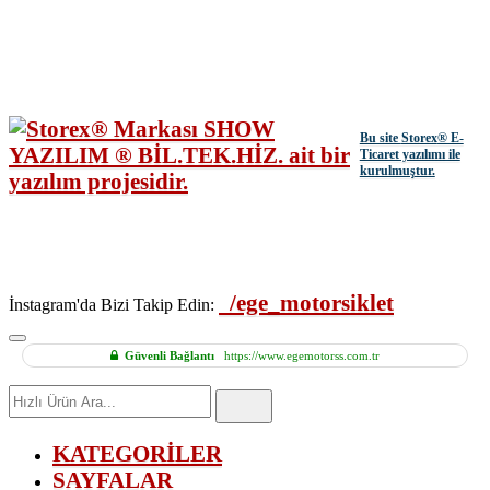
Bu site
Storex
® E-
Ticaret yazılımı ile
kurulmuştur.
/ege_motorsiklet
İnstagram'da Bizi Takip Edin:
Güvenli Bağlantı
https://www.egemotorss.com.tr
Hızlı
Ürün
Ara
KATEGORİLER
SAYFALAR