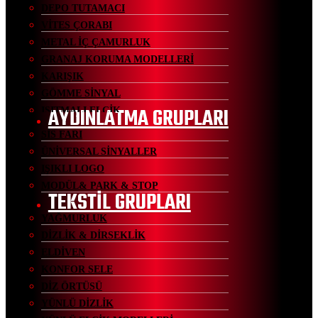
DEPO TUTAMACI
VİTES ÇORABI
METAL İÇ ÇAMURLUK
GRANAJ KORUMA MODELLERİ
KARIŞIK
GÖMME SİNYAL
AYDINLATMA GRUPLARI
ISITMALI ELCİK
SİS FARI
ÜNİVERSAL SİNYALLER
IŞIKLI LOGO
MODÜL& PARK & STOP
TEKSTİL GRUPLARI
YAĞMURLUK
DİZLİK & DİRSEKLİK
ELDİVEN
KONFOR SELE
DİZ ÖRTÜSÜ
YÜNLÜ DİZLİK