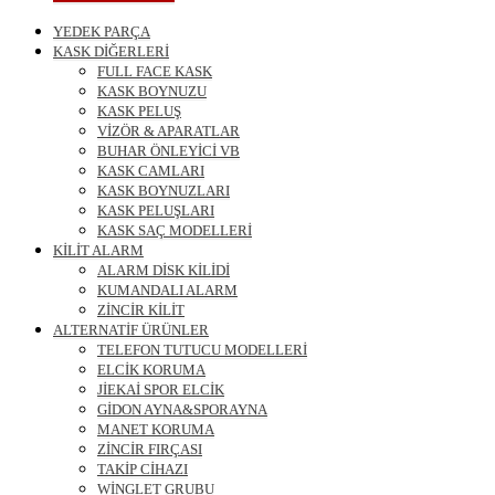
YEDEK PARÇA
KASK DİĞERLERİ
FULL FACE KASK
KASK BOYNUZU
KASK PELUŞ
VİZÖR & APARATLAR
BUHAR ÖNLEYİCİ VB
KASK CAMLARI
KASK BOYNUZLARI
KASK PELUŞLARI
KASK SAÇ MODELLERİ
KİLİT ALARM
ALARM DİSK KİLİDİ
KUMANDALI ALARM
ZİNCİR KİLİT
ALTERNATİF ÜRÜNLER
TELEFON TUTUCU MODELLERİ
ELCİK KORUMA
JİEKAİ SPOR ELCİK
GİDON AYNA&SPORAYNA
MANET KORUMA
ZİNCİR FIRÇASI
TAKİP CİHAZI
WİNGLET GRUBU