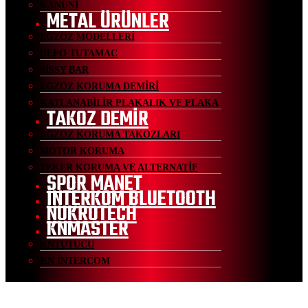
KANUNİ
METAL ÜRÜNLER
EGZOZ MODELLERİ
DEPO TUTAMAC
SİSSY BAR
EGZOZ KORUMA DEMİRİ
KATLANABİLİR PLAKALIK VE PLAKA
TAKOZ DEMİR
EGZOZ KORUMA TAKOZLARI
MOTOR KORUMA
TEKER KORUMA VE ALTERNATİF
SPOR MANET
İNTERKOM BLUETOOTH
NUKROTECH
KNMASTER
KNTUTUCU
KN İNTERCOM