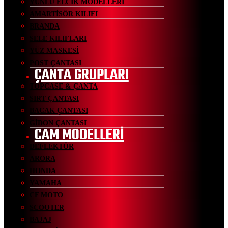
YÜNLÜ ELCİK MODELLERİ
AMARTİSÖR KILIFI
BRANDA
SELE KILIFLARI
YÜZ MASKESİ
POST ÇANTASI
ÇANTA GRUPLARI
TOPCASE & ÇANTA
SIRT ÇANTASI
BACAK ÇANTASI
GİDON ÇANTASI
CAM MODELLERİ
DEFLEKTÖR
ARORA
HONDA
YAMAHA
CF MOTO
SCOOTER
BAJAJ