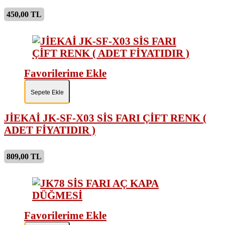
450,00 TL
Favorilerime Ekle
Sepete Ekle
JİEKAİ JK-SF-X03 SİS FARI ÇİFT RENK (
ADET FİYATIDIR )
809,00 TL
Favorilerime Ekle