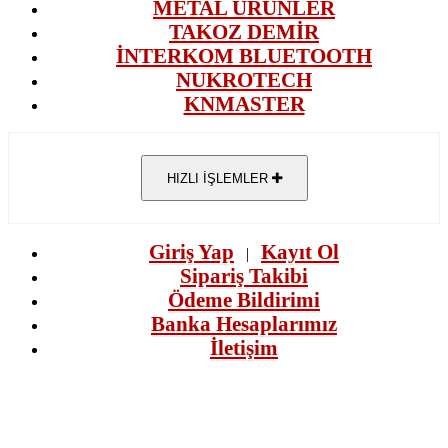
METAL ÜRÜNLER
TAKOZ DEMİR
İNTERKOM BLUETOOTH
NUKROTECH
KNMASTER
HIZLI İŞLEMLER
Giriş Yap
Kayıt Ol
|
Sipariş Takibi
Ödeme Bildirimi
Banka Hesaplarımız
İletişim