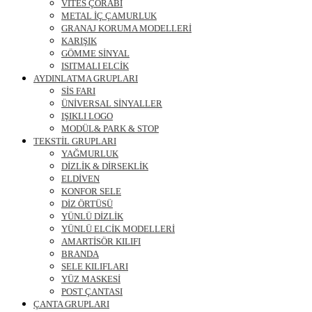
VİTES ÇORABI
METAL İÇ ÇAMURLUK
GRANAJ KORUMA MODELLERİ
KARIŞIK
GÖMME SİNYAL
ISITMALI ELCİK
AYDINLATMA GRUPLARI
SİS FARI
ÜNİVERSAL SİNYALLER
IŞIKLI LOGO
MODÜL& PARK & STOP
TEKSTİL GRUPLARI
YAĞMURLUK
DİZLİK & DİRSEKLİK
ELDİVEN
KONFOR SELE
DİZ ÖRTÜSÜ
YÜNLÜ DİZLİK
YÜNLÜ ELCİK MODELLERİ
AMARTİSÖR KILIFI
BRANDA
SELE KILIFLARI
YÜZ MASKESİ
POST ÇANTASI
ÇANTA GRUPLARI