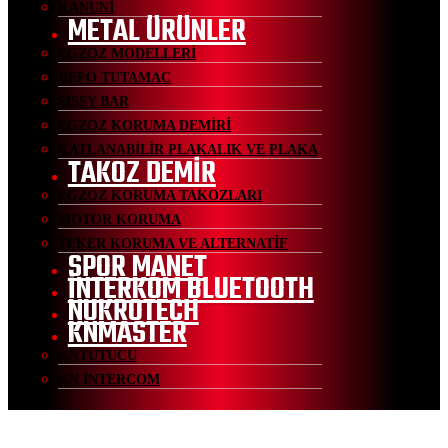
KANUNİ
METAL ÜRÜNLER
EGZOZ MODELLERİ
DEPO TUTAMAC
SİSSY BAR
EGZOZ KORUMA DEMİRİ
KATLANABİLİR PLAKALIK VE PLAKA
TAKOZ DEMİR
EGZOZ KORUMA TAKOZLARI
MOTOR KORUMA
TEKER KORUMA VE ALTERNATİF
SPOR MANET
İNTERKOM BLUETOOTH
NUKROTECH
KNMASTER
KNTUTUCU
KN İNTERCOM