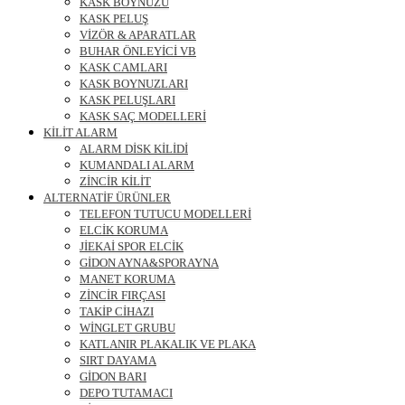
KASK BOYNUZU
KASK PELUŞ
VİZÖR & APARATLAR
BUHAR ÖNLEYİCİ VB
KASK CAMLARI
KASK BOYNUZLARI
KASK PELUŞLARI
KASK SAÇ MODELLERİ
KİLİT ALARM
ALARM DİSK KİLİDİ
KUMANDALI ALARM
ZİNCİR KİLİT
ALTERNATİF ÜRÜNLER
TELEFON TUTUCU MODELLERİ
ELCİK KORUMA
JİEKAİ SPOR ELCİK
GİDON AYNA&SPORAYNA
MANET KORUMA
ZİNCİR FIRÇASI
TAKİP CİHAZI
WİNGLET GRUBU
KATLANIR PLAKALIK VE PLAKA
SIRT DAYAMA
GİDON BARI
DEPO TUTAMACI