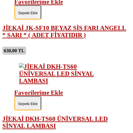
Favorilerime Ekle
Sepete Ekle
JİEKAİ JK-SF10 BEYAZ SİS FARI ANGELL
* SARI * ( ADET FİYATIDIR )
630,00 TL
Favorilerime Ekle
Sepete Ekle
JİEKAİ DKH-TS60 ÜNİVERSAL LED
SİNYAL LAMBASI