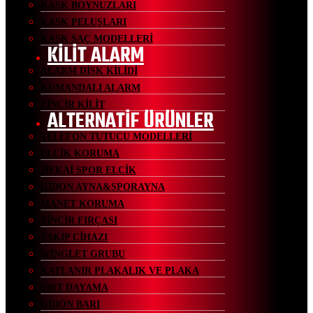
KASK BOYNUZLARI
KASK PELUŞLARI
KASK SAÇ MODELLERİ
KİLİT ALARM
ALARM DİSK KİLİDİ
KUMANDALI ALARM
ZİNCİR KİLİT
ALTERNATİF ÜRÜNLER
TELEFON TUTUCU MODELLERİ
ELCİK KORUMA
JİEKAİ SPOR ELCİK
GİDON AYNA&SPORAYNA
MANET KORUMA
ZİNCİR FIRÇASI
TAKİP CİHAZI
WİNGLET GRUBU
KATLANIR PLAKALIK VE PLAKA
SIRT DAYAMA
GİDON BARI