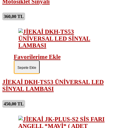
Motosiklet Sinyali
360,00 TL
Favorilerime Ekle
Sepete Ekle
JİEKAİ DKH-TS53 ÜNİVERSAL LED
SİNYAL LAMBASI
450,00 TL