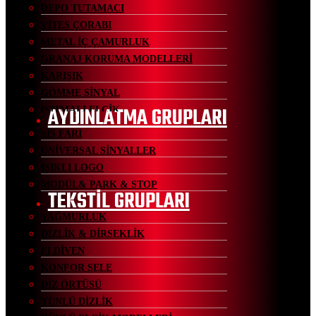
DEPO TUTAMACI
VİTES ÇORABI
METAL İÇ ÇAMURLUK
GRANAJ KORUMA MODELLERİ
KARIŞIK
GÖMME SİNYAL
AYDINLATMA GRUPLARI
ISITMALI ELCİK
SİS FARI
ÜNİVERSAL SİNYALLER
IŞIKLI LOGO
MODÜL& PARK & STOP
TEKSTİL GRUPLARI
YAĞMURLUK
DİZLİK & DİRSEKLİK
ELDİVEN
KONFOR SELE
DİZ ÖRTÜSÜ
YÜNLÜ DİZLİK