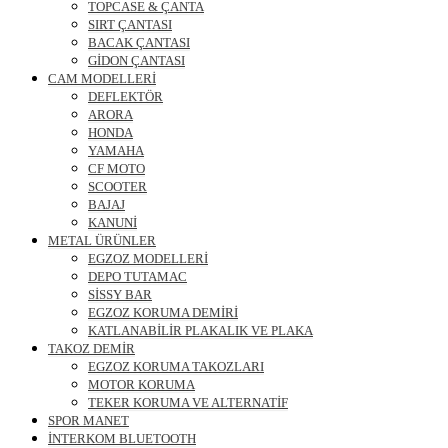
TOPCASE & ÇANTA
SIRT ÇANTASI
BACAK ÇANTASI
GİDON ÇANTASI
CAM MODELLERİ
DEFLEKTÖR
ARORA
HONDA
YAMAHA
CF MOTO
SCOOTER
BAJAJ
KANUNİ
METAL ÜRÜNLER
EGZOZ MODELLERİ
DEPO TUTAMAC
SİSSY BAR
EGZOZ KORUMA DEMİRİ
KATLANABİLİR PLAKALIK VE PLAKA
TAKOZ DEMİR
EGZOZ KORUMA TAKOZLARI
MOTOR KORUMA
TEKER KORUMA VE ALTERNATİF
SPOR MANET
İNTERKOM BLUETOOTH