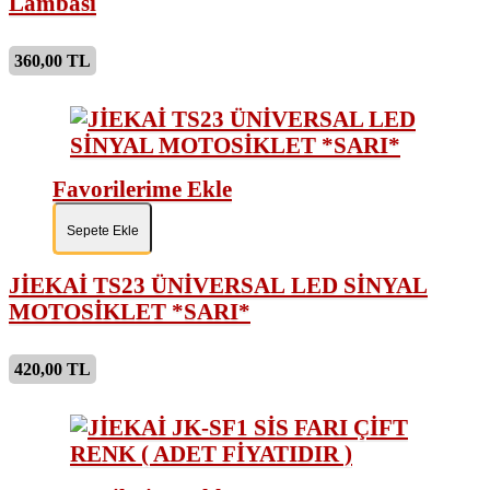
Lambası
360,00 TL
Favorilerime Ekle
Sepete Ekle
JİEKAİ TS23 ÜNİVERSAL LED SİNYAL
MOTOSİKLET *SARI*
420,00 TL