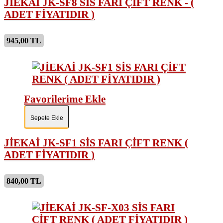
JİEKAİ JK-SF8 SİS FARI ÇİFT RENK - (
ADET FİYATIDIR )
945,00 TL
Favorilerime Ekle
Sepete Ekle
JİEKAİ JK-SF1 SİS FARI ÇİFT RENK (
ADET FİYATIDIR )
840,00 TL