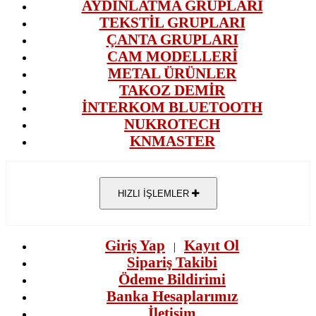
AYDINLATMA GRUPLARI
TEKSTİL GRUPLARI
ÇANTA GRUPLARI
CAM MODELLERİ
METAL ÜRÜNLER
TAKOZ DEMİR
İNTERKOM BLUETOOTH
NUKROTECH
KNMASTER
HIZLI İŞLEMLER
Giriş Yap
Kayıt Ol
|
Sipariş Takibi
Ödeme Bildirimi
Banka Hesaplarımız
İletişim