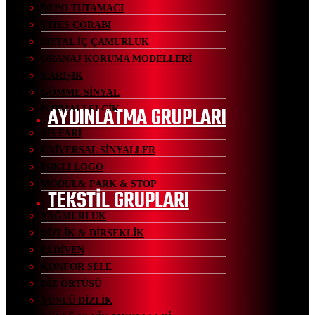
DEPO TUTAMACI
VİTES ÇORABI
METAL İÇ ÇAMURLUK
GRANAJ KORUMA MODELLERİ
KARIŞIK
GÖMME SİNYAL
AYDINLATMA GRUPLARI
ISITMALI ELCİK
SİS FARI
ÜNİVERSAL SİNYALLER
IŞIKLI LOGO
MODÜL& PARK & STOP
TEKSTİL GRUPLARI
YAĞMURLUK
DİZLİK & DİRSEKLİK
ELDİVEN
KONFOR SELE
DİZ ÖRTÜSÜ
YÜNLÜ DİZLİK