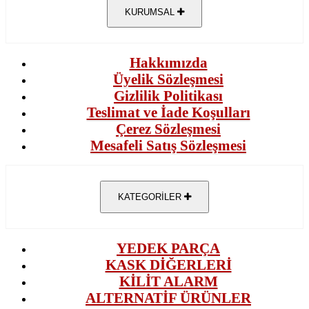
KURUMSAL
Hakkımızda
Üyelik Sözleşmesi
Gizlilik Politikası
Teslimat ve İade Koşulları
Çerez Sözleşmesi
Mesafeli Satış Sözleşmesi
KATEGORİLER
YEDEK PARÇA
KASK DİĞERLERİ
KİLİT ALARM
ALTERNATİF ÜRÜNLER