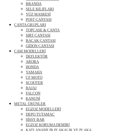
BRANDA
SELE KILIFLARI
YÜZ MASKESİ
POST ÇANTASI
ÇANTA GRUPLARI
TOPCASE & ÇANTA
SIRT ÇANTASI
BACAK ÇANTASI
GİDON ÇANTASI
CAM MODELLERİ
DEFLEKTÖR
ARORA
HONDA
YAMAHA
CF MOTO
SCOOTER
BAJAJ
FALCON
KANUNİ
METAL ÜRÜNLER
EGZOZ MODELLERİ
DEPO TUTAMAC
SİSSY BAR
EGZOZ KORUMA DEMİRİ
KATLANABİLİR PLAKALIK VE PLAKA