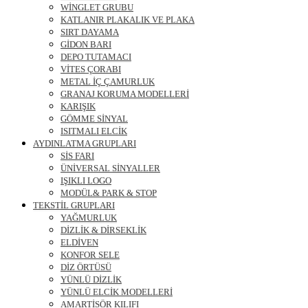
WİNGLET GRUBU
KATLANIR PLAKALIK VE PLAKA
SIRT DAYAMA
GİDON BARI
DEPO TUTAMACI
VİTES ÇORABI
METAL İÇ ÇAMURLUK
GRANAJ KORUMA MODELLERİ
KARIŞIK
GÖMME SİNYAL
ISITMALI ELCİK
AYDINLATMA GRUPLARI
SİS FARI
ÜNİVERSAL SİNYALLER
IŞIKLI LOGO
MODÜL& PARK & STOP
TEKSTİL GRUPLARI
YAĞMURLUK
DİZLİK & DİRSEKLİK
ELDİVEN
KONFOR SELE
DİZ ÖRTÜSÜ
YÜNLÜ DİZLİK
YÜNLÜ ELCİK MODELLERİ
AMARTİSÖR KILIFI