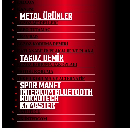
FALCON
KANUNİ
METAL ÜRÜNLER
EGZOZ MODELLERİ
DEPO TUTAMAC
SİSSY BAR
EGZOZ KORUMA DEMİRİ
KATLANABİLİR PLAKALIK VE PLAKA
TAKOZ DEMİR
EGZOZ KORUMA TAKOZLARI
MOTOR KORUMA
TEKER KORUMA VE ALTERNATİF
SPOR MANET
İNTERKOM BLUETOOTH
NUKROTECH
KNMASTER
KNTUTUCU
KN İNTERCOM