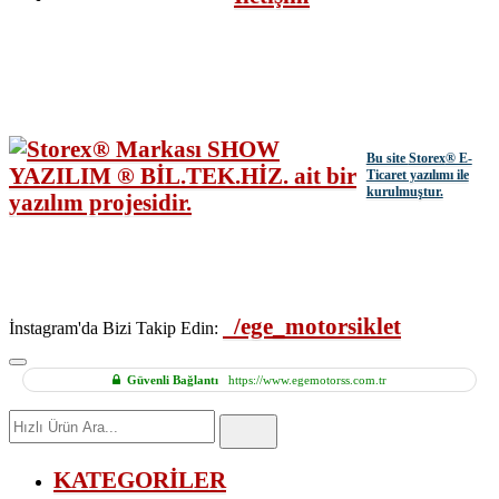
Bu site
Storex
® E-
Ticaret yazılımı ile
kurulmuştur.
/ege_motorsiklet
İnstagram'da Bizi Takip Edin:
Güvenli Bağlantı
https://www.egemotorss.com.tr
Hızlı
Ürün
Ara
KATEGORİLER