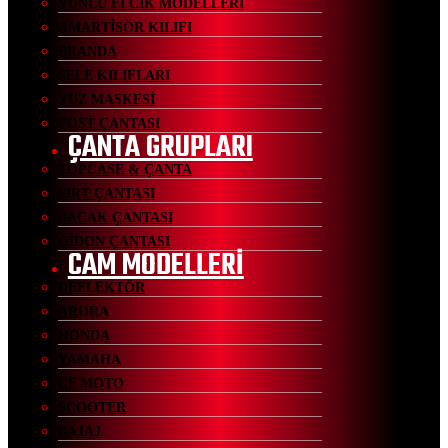
YÜNLÜ ELCİK MODELLERİ
AMARTİSÖR KILIFI
BRANDA
SELE KILIFLARI
YÜZ MASKESİ
POST ÇANTASI
ÇANTA GRUPLARI
TOPCASE & ÇANTA
SIRT ÇANTASI
BACAK ÇANTASI
GİDON ÇANTASI
CAM MODELLERİ
DEFLEKTÖR
ARORA
HONDA
YAMAHA
CF MOTO
SCOOTER
BAJAJ