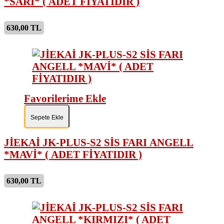
*SARI* ( ADET FİYATIDIR )
630,00 TL
Favorilerime Ekle
Sepete Ekle
JİEKAİ JK-PLUS-S2 SİS FARI ANGELL
*MAVİ* ( ADET FİYATIDIR )
630,00 TL