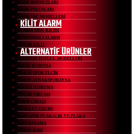
KASK BOYNUZLARI
KASK PELUŞLARI
KASK SAÇ MODELLERİ
KİLİT ALARM
ALARM DİSK KİLİDİ
KUMANDALI ALARM
ZİNCİR KİLİT
ALTERNATİF ÜRÜNLER
TELEFON TUTUCU MODELLERİ
ELCİK KORUMA
JİEKAİ SPOR ELCİK
GİDON AYNA&SPORAYNA
MANET KORUMA
ZİNCİR FIRÇASI
TAKİP CİHAZI
WİNGLET GRUBU
KATLANIR PLAKALIK VE PLAKA
SIRT DAYAMA
GİDON BARI