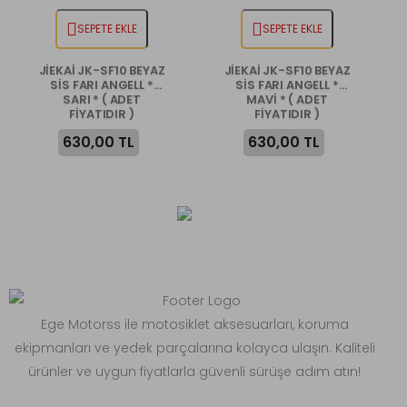
SEPETE EKLE
SEPETE EKLE
JİEKAİ JK-SF10 BEYAZ
JİEKAİ JK-SF10 BEYAZ
SİS FARI ANGELL *
SİS FARI ANGELL *
SARI * ( ADET
MAVİ * ( ADET
FİYATIDIR )
FİYATIDIR )
630,00 TL
630,00 TL
Ege Motorss ile motosiklet aksesuarları, koruma
ekipmanları ve yedek parçalarına kolayca ulaşın. Kaliteli
ürünler ve uygun fiyatlarla güvenli sürüşe adım atın!