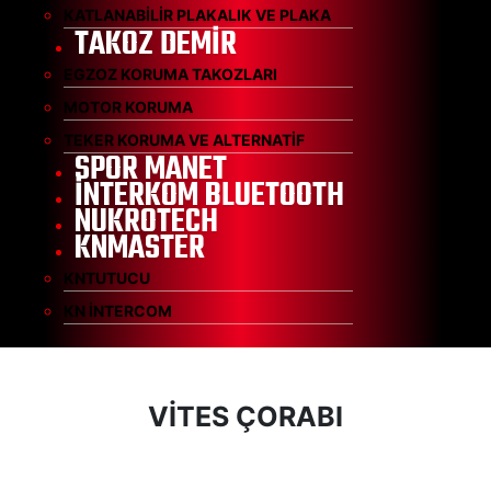
KATLANABİLİR PLAKALIK VE PLAKA
TAKOZ DEMİR
EGZOZ KORUMA TAKOZLARI
MOTOR KORUMA
TEKER KORUMA VE ALTERNATİF
SPOR MANET
İNTERKOM BLUETOOTH
NUKROTECH
KNMASTER
KNTUTUCU
KN İNTERCOM
VİTES ÇORABI