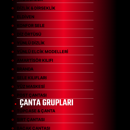
DİZLİK & DİRSEKLİK
ELDİVEN
KONFOR SELE
DİZ ÖRTÜSÜ
YÜNLÜ DİZLİK
YÜNLÜ ELCİK MODELLERİ
AMARTİSÖR KILIFI
BRANDA
SELE KILIFLARI
YÜZ MASKESİ
POST ÇANTASI
ÇANTA GRUPLARI
TOPCASE & ÇANTA
SIRT ÇANTASI
BACAK ÇANTASI