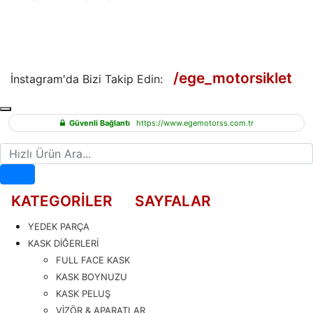
/ege_motorsiklet
İnstagram'da Bizi Takip Edin:
Güvenli Bağlantı
https://www.egemotorss.com.tr
Hızlı Ürün Ara
KATEGORİLER
SAYFALAR
YEDEK PARÇA
KASK DİĞERLERİ
FULL FACE KASK
KASK BOYNUZU
KASK PELUŞ
VİZÖR & APARATLAR