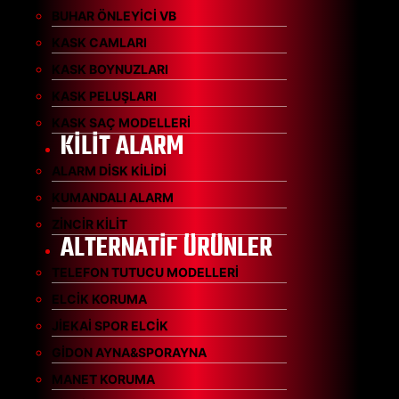
BUHAR ÖNLEYİCİ VB
KASK CAMLARI
KASK BOYNUZLARI
KASK PELUŞLARI
KASK SAÇ MODELLERİ
KİLİT ALARM
ALARM DİSK KİLİDİ
KUMANDALI ALARM
ZİNCİR KİLİT
ALTERNATİF ÜRÜNLER
TELEFON TUTUCU MODELLERİ
ELCİK KORUMA
JİEKAİ SPOR ELCİK
GİDON AYNA&SPORAYNA
MANET KORUMA