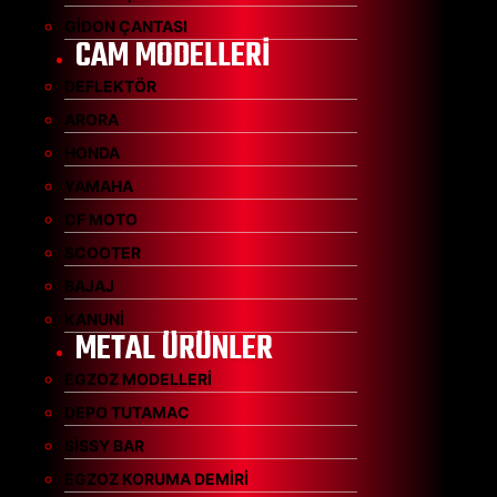
GİDON ÇANTASI
CAM MODELLERİ
DEFLEKTÖR
ARORA
HONDA
YAMAHA
CF MOTO
SCOOTER
BAJAJ
KANUNİ
METAL ÜRÜNLER
EGZOZ MODELLERİ
DEPO TUTAMAC
SİSSY BAR
EGZOZ KORUMA DEMİRİ