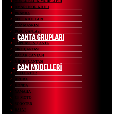
YÜNLÜ ELCİK MODELLERİ
AMARTİSÖR KILIFI
BRANDA
SELE KILIFLARI
YÜZ MASKESİ
POST ÇANTASI
ÇANTA GRUPLARI
TOPCASE & ÇANTA
SIRT ÇANTASI
BACAK ÇANTASI
GİDON ÇANTASI
CAM MODELLERİ
DEFLEKTÖR
ARORA
HONDA
YAMAHA
CF MOTO
SCOOTER
BAJAJ