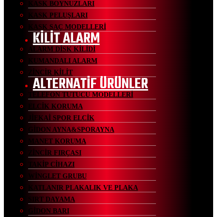
KASK BOYNUZLARI
KASK PELUŞLARI
KASK SAÇ MODELLERİ
KİLİT ALARM
ALARM DİSK KİLİDİ
KUMANDALI ALARM
ZİNCİR KİLİT
ALTERNATİF ÜRÜNLER
TELEFON TUTUCU MODELLERİ
ELCİK KORUMA
JİEKAİ SPOR ELCİK
GİDON AYNA&SPORAYNA
MANET KORUMA
ZİNCİR FIRÇASI
TAKİP CİHAZI
WİNGLET GRUBU
KATLANIR PLAKALIK VE PLAKA
SIRT DAYAMA
GİDON BARI