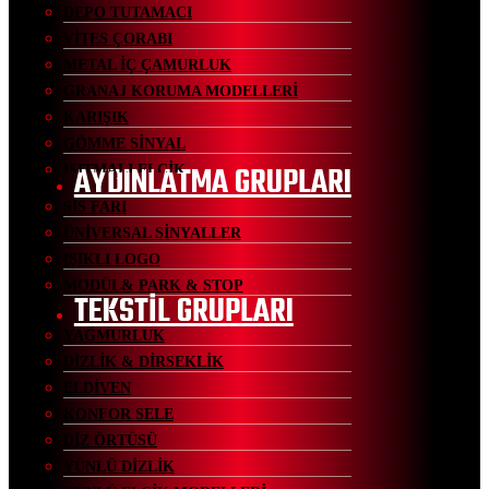
DEPO TUTAMACI
VİTES ÇORABI
METAL İÇ ÇAMURLUK
GRANAJ KORUMA MODELLERİ
KARIŞIK
GÖMME SİNYAL
AYDINLATMA GRUPLARI
ISITMALI ELCİK
SİS FARI
ÜNİVERSAL SİNYALLER
IŞIKLI LOGO
MODÜL& PARK & STOP
TEKSTİL GRUPLARI
YAĞMURLUK
DİZLİK & DİRSEKLİK
ELDİVEN
KONFOR SELE
DİZ ÖRTÜSÜ
YÜNLÜ DİZLİK