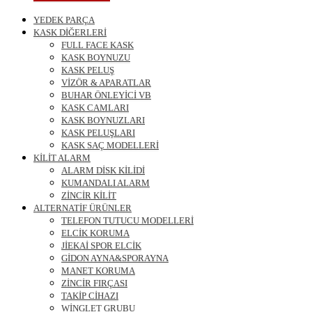
YEDEK PARÇA
KASK DİĞERLERİ
FULL FACE KASK
KASK BOYNUZU
KASK PELUŞ
VİZÖR & APARATLAR
BUHAR ÖNLEYİCİ VB
KASK CAMLARI
KASK BOYNUZLARI
KASK PELUŞLARI
KASK SAÇ MODELLERİ
KİLİT ALARM
ALARM DİSK KİLİDİ
KUMANDALI ALARM
ZİNCİR KİLİT
ALTERNATİF ÜRÜNLER
TELEFON TUTUCU MODELLERİ
ELCİK KORUMA
JİEKAİ SPOR ELCİK
GİDON AYNA&SPORAYNA
MANET KORUMA
ZİNCİR FIRÇASI
TAKİP CİHAZI
WİNGLET GRUBU