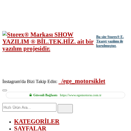
Bu site
Storex
® E-
Ticaret yazılımı ile
kurulmuştur.
/ege_motorsiklet
İnstagram'da Bizi Takip Edin:
Güvenli Bağlantı
https://www.egemotorss.com.tr
Hızlı
Ürün
Ara
KATEGORİLER
SAYFALAR