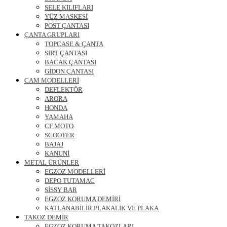
SELE KILIFLARI
YÜZ MASKESİ
POST ÇANTASI
ÇANTA GRUPLARI
TOPCASE & ÇANTA
SIRT ÇANTASI
BACAK ÇANTASI
GİDON ÇANTASI
CAM MODELLERİ
DEFLEKTÖR
ARORA
HONDA
YAMAHA
CF MOTO
SCOOTER
BAJAJ
KANUNİ
METAL ÜRÜNLER
EGZOZ MODELLERİ
DEPO TUTAMAC
SİSSY BAR
EGZOZ KORUMA DEMİRİ
KATLANABİLİR PLAKALIK VE PLAKA
TAKOZ DEMİR
EGZOZ KORUMA TAKOZLARI