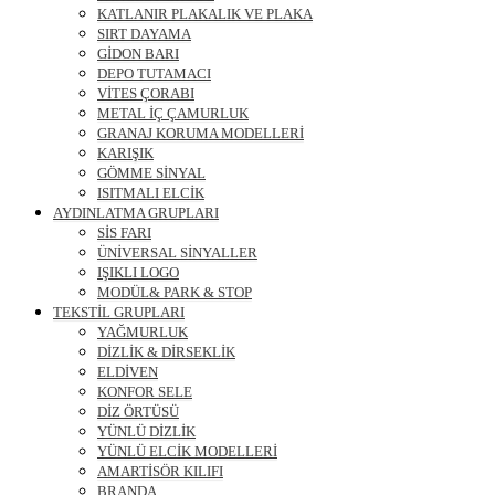
KATLANIR PLAKALIK VE PLAKA
SIRT DAYAMA
GİDON BARI
DEPO TUTAMACI
VİTES ÇORABI
METAL İÇ ÇAMURLUK
GRANAJ KORUMA MODELLERİ
KARIŞIK
GÖMME SİNYAL
ISITMALI ELCİK
AYDINLATMA GRUPLARI
SİS FARI
ÜNİVERSAL SİNYALLER
IŞIKLI LOGO
MODÜL& PARK & STOP
TEKSTİL GRUPLARI
YAĞMURLUK
DİZLİK & DİRSEKLİK
ELDİVEN
KONFOR SELE
DİZ ÖRTÜSÜ
YÜNLÜ DİZLİK
YÜNLÜ ELCİK MODELLERİ
AMARTİSÖR KILIFI
BRANDA