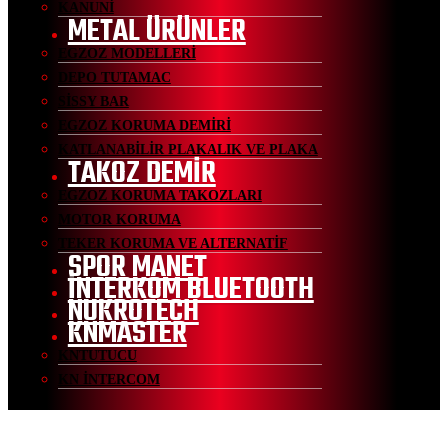
KANUNİ
METAL ÜRÜNLER
EGZOZ MODELLERİ
DEPO TUTAMAC
SİSSY BAR
EGZOZ KORUMA DEMİRİ
KATLANABİLİR PLAKALIK VE PLAKA
TAKOZ DEMİR
EGZOZ KORUMA TAKOZLARI
MOTOR KORUMA
TEKER KORUMA VE ALTERNATİF
SPOR MANET
İNTERKOM BLUETOOTH
NUKROTECH
KNMASTER
KNTUTUCU
KN İNTERCOM