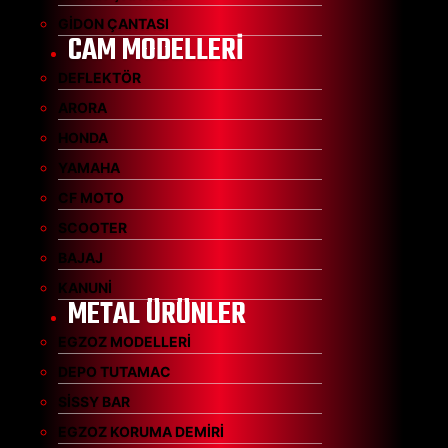
GİDON ÇANTASI
CAM MODELLERİ
DEFLEKTÖR
ARORA
HONDA
YAMAHA
CF MOTO
SCOOTER
BAJAJ
KANUNİ
METAL ÜRÜNLER
EGZOZ MODELLERİ
DEPO TUTAMAC
SİSSY BAR
EGZOZ KORUMA DEMİRİ