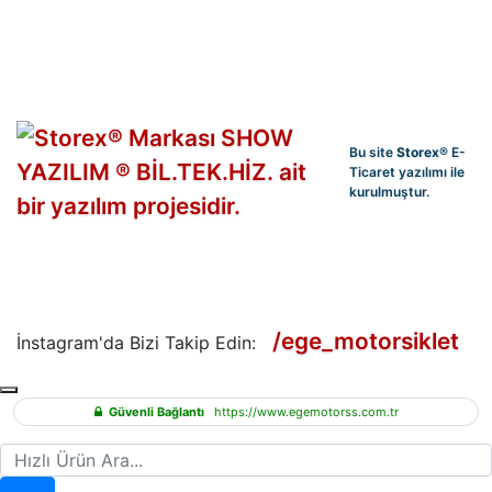
Bu site
Storex
® E-
Ticaret yazılımı ile
kurulmuştur.
/ege_motorsiklet
İnstagram'da Bizi Takip Edin:
Güvenli Bağlantı
https://www.egemotorss.com.tr
Hızlı Ürün Ara