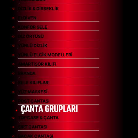
DİZLİK & DİRSEKLİK
ELDİVEN
KONFOR SELE
DİZ ÖRTÜSÜ
YÜNLÜ DİZLİK
YÜNLÜ ELCİK MODELLERİ
AMARTİSÖR KILIFI
BRANDA
SELE KILIFLARI
YÜZ MASKESİ
POST ÇANTASI
ÇANTA GRUPLARI
TOPCASE & ÇANTA
SIRT ÇANTASI
BACAK ÇANTASI