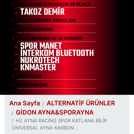
KATLANABİLİR PLAKALIK VE PLAKA
TAKOZ DEMİR
EGZOZ KORUMA TAKOZLARI
MOTOR KORUMA
TEKER KORUMA VE ALTERNATİF
SPOR MANET
İNTERKOM BLUETOOTH
NUKROTECH
KNMASTER
KNTUTUCU
KN İNTERCOM
Ana Sayfa
ALTERNATİF ÜRÜNLER
GİDON AYNA&SPORAYNA
H2 AYNA RACİNG SPOR KATLANA BİLİR
ÜNİVERSAL AYNA KARBON ..