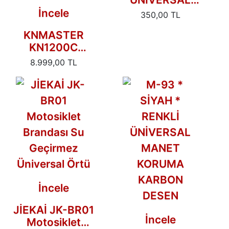
SPOR ELCİK
İncele
350,00 TL
KIRMIZI
KNMASTER
KN1200C
Kameralı
8.999,00 TL
Motosiklet Kask
İnterkom
Bluetooth
Intercom Kulaklık
Seti
İncele
JİEKAİ JK-BR01
İncele
Motosiklet