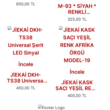
Brandası Su
650,00 TL
M-93 * SİYAH *
Geçirmez
RENKLİ
Üniversal Örtü
ÜNİVERSAL
325,00 TL
MANET KORUMA
KARBON DESEN
İncele
İncele
JİEKAİ DKH-
TS38 Universal
JİEKAİ KASK
Şerit LED Sinyal
SAÇI YEŞİL RENK
450,00 TL
AFRİKA ÖRGÜ
400,00 TL
MODEL-19