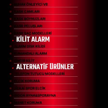
BUHAR ÖNLEYİCİ VB
KASK CAMLARI
KASK BOYNUZLARI
KASK PELUŞLARI
KASK SAÇ MODELLERİ
KİLİT ALARM
ALARM DİSK KİLİDİ
KUMANDALI ALARM
ZİNCİR KİLİT
ALTERNATİF ÜRÜNLER
TELEFON TUTUCU MODELLERİ
ELCİK KORUMA
JİEKAİ SPOR ELCİK
GİDON AYNA&SPORAYNA
MANET KORUMA