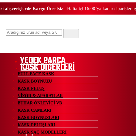
ri alışverişlerde Kargo Ücretsiz
- Hafta içi 16:00’ya kadar siparişler 
Ara
YEDEK PARÇA
KASK DİĞERLERİ
FULL FACE KASK
KASK BOYNUZU
KASK PELUŞ
VİZÖR & APARATLAR
BUHAR ÖNLEYİCİ VB
KASK CAMLARI
KASK BOYNUZLARI
KASK PELUŞLARI
KASK SAÇ MODELLERİ