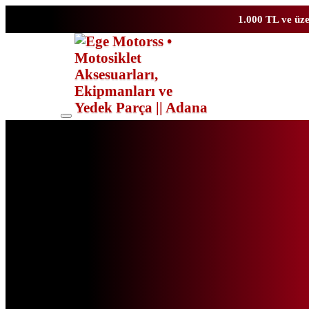
1.000 TL ve üze
Toggle
mobile
menu