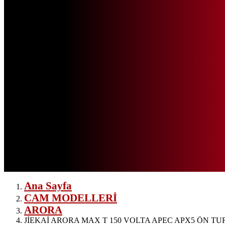
Ana Sayfa
CAM MODELLERİ
ARORA
JİEKAİ ARORA MAX T 150 VOLTA APEC APX5 ÖN TUR