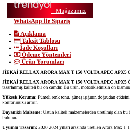
Mağazamız
WhatsApp İle Sipariş
Açıklama
Taksit Tablosu
İade Koşulları
Ödeme Yöntemleri
Ürün Yorumları
JİEKAİ RELLAX ARORA MAX T 150 VOLTA APEC APX5 
JİEKAİ RELLAX ARORA MAX T 150 VOLTA APEC APX5
tasarlanmış kaliteli bir ön camdır. Bu ürün, motosikletinizin ön kısmın
Yüksek Koruma:
Fümeli renk tonu, güneş ışığının doğrudan etkisini
konforunuzu artırır.
Dayanıklı Malzeme:
Üstün kaliteli malzemelerden üretilmiş olan bu ön
bulunur.
Uyumlu Tasarım:
2020-2024 yılları arasında üretilen Arora Max T