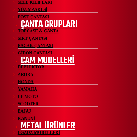
SELE KILIFLARI
YÜZ MASKESİ
POST ÇANTASI
ÇANTA GRUPLARI
TOPCASE & ÇANTA
SIRT ÇANTASI
BACAK ÇANTASI
GİDON ÇANTASI
CAM MODELLERİ
DEFLEKTÖR
ARORA
HONDA
YAMAHA
CF MOTO
SCOOTER
BAJAJ
KANUNİ
METAL ÜRÜNLER
EGZOZ MODELLERİ