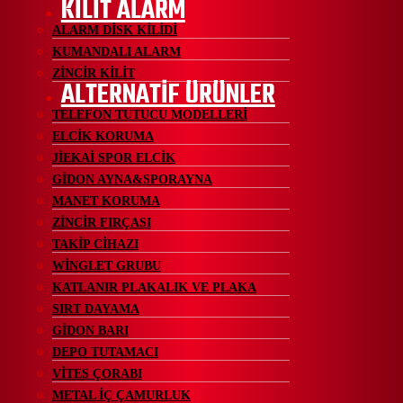
KİLİT ALARM
ALARM DİSK KİLİDİ
KUMANDALI ALARM
ZİNCİR KİLİT
ALTERNATİF ÜRÜNLER
TELEFON TUTUCU MODELLERİ
ELCİK KORUMA
JİEKAİ SPOR ELCİK
GİDON AYNA&SPORAYNA
MANET KORUMA
ZİNCİR FIRÇASI
TAKİP CİHAZI
WİNGLET GRUBU
KATLANIR PLAKALIK VE PLAKA
SIRT DAYAMA
GİDON BARI
DEPO TUTAMACI
VİTES ÇORABI
METAL İÇ ÇAMURLUK