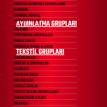
GRANAJ KORUMA MODELLERİ
KARIŞIK
GÖMME SİNYAL
AYDINLATMA GRUPLARI
ISITMALI ELCİK
SİS FARI
ÜNİVERSAL SİNYALLER
IŞIKLI LOGO
MODÜL& PARK & STOP
TEKSTİL GRUPLARI
YAĞMURLUK
DİZLİK & DİRSEKLİK
ELDİVEN
KONFOR SELE
DİZ ÖRTÜSÜ
YÜNLÜ DİZLİK
YÜNLÜ ELCİK MODELLERİ
AMARTİSÖR KILIFI
BRANDA