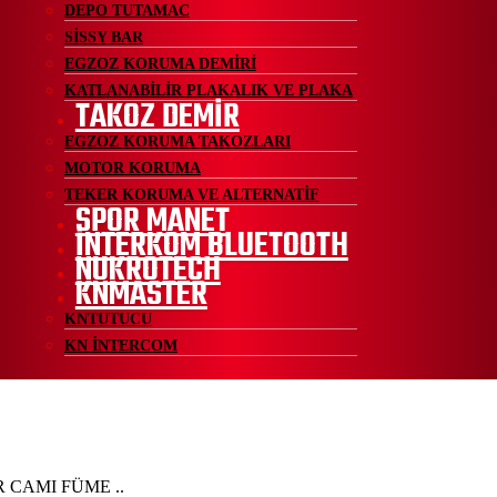
DEPO TUTAMAC
SİSSY BAR
EGZOZ KORUMA DEMİRİ
KATLANABİLİR PLAKALIK VE PLAKA
TAKOZ DEMİR
EGZOZ KORUMA TAKOZLARI
MOTOR KORUMA
TEKER KORUMA VE ALTERNATİF
SPOR MANET
İNTERKOM BLUETOOTH
NUKROTECH
KNMASTER
KNTUTUCU
KN İNTERCOM
 CAMI FÜME ..