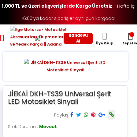
1.000 TL ve üzeri alışverişlerde Kargo Ücretsiz
- Hafta içi
16:00’ya kadar siparişler aynı gün kargoda!
0
Randevu
Toggle mobile menu
Al
Üye Girişi
Sepeti
JİEKAİ DKH-TS39 Universal Şerit
LED Motosiklet Sinyali
Paylaş:
Stok Durumu :
Mevcut