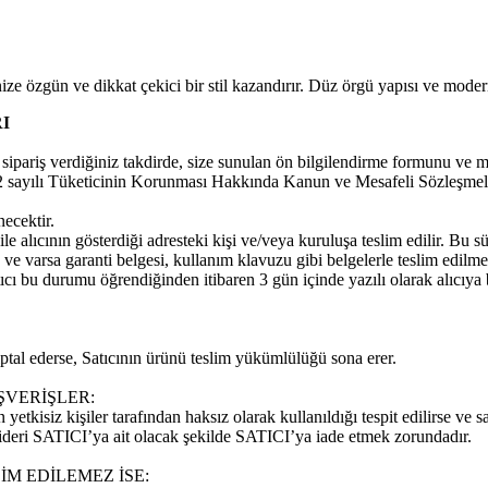
inize özgün ve dikkat çekici bir stil kazandırır. Düz örgü yapısı ve mode
I
pariş verdiğiniz takdirde, size sunulan ön bilgilendirme formunu ve mesa
rak 6502 sayılı Tüketicinin Korunması Hakkında Kanun ve Mesafeli Sözleş
necektir.
 alıcının gösterdiği adresteki kişi ve/veya kuruluşa teslim edilir. Bu sür
un ve varsa garanti belgesi, kullanım klavuzu gibi belgelerle teslim edilm
ıcı bu durumu öğrendiğinden itibaren 3 gün içinde yazılı olarak alıcıy
iptal ederse, Satıcının ürünü teslim yükümlülüğü sona erer.
ŞVERİŞLER:
yetkisiz kişiler tarafından haksız olarak kullanıldığı tespit edilirse ve 
ideri SATICI’ya ait olacak şekilde SATICI’ya iade etmek zorundadır.
M EDİLEMEZ İSE: