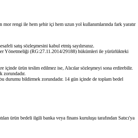
rn mor rengi ile hem şehir içi hem uzun yol kullanımlarında fark yaratır
feli satış sözleşmesini kabul etmiş sayılırsınız.
meler Yönetmeliği (RG:27.11.2014/29188) hükümleri ile yürürlükteki
e içinde ürün teslim edilmez ise, Alıcılar sözleşmeyi sona erdirebilir.
ek zorundadır.
a bu durumu bildirmek zorundadır. 14 gün içinde de toplam bedel
satılan ürün bedeli ilgili banka veya finans kuruluşu tarafından Satıcı'ya