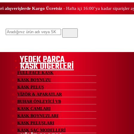
ri alışverişlerde Kargo Ücretsiz
- Hafta içi 16:00’ya kadar siparişler 
Ara
YEDEK PARÇA
KASK DİĞERLERİ
FULL FACE KASK
KASK BOYNUZU
KASK PELUŞ
VİZÖR & APARATLAR
BUHAR ÖNLEYİCİ VB
KASK CAMLARI
KASK BOYNUZLARI
KASK PELUŞLARI
KASK SAÇ MODELLERİ