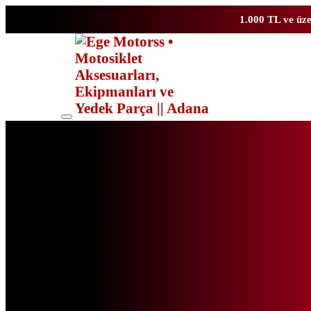
1.000 TL ve üze
Toggle
mobile
menu