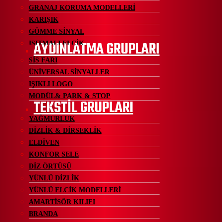
GRANAJ KORUMA MODELLERİ
KARIŞIK
GÖMME SİNYAL
AYDINLATMA GRUPLARI
ISITMALI ELCİK
SİS FARI
ÜNİVERSAL SİNYALLER
IŞIKLI LOGO
MODÜL& PARK & STOP
TEKSTİL GRUPLARI
YAĞMURLUK
DİZLİK & DİRSEKLİK
ELDİVEN
KONFOR SELE
DİZ ÖRTÜSÜ
YÜNLÜ DİZLİK
YÜNLÜ ELCİK MODELLERİ
AMARTİSÖR KILIFI
BRANDA