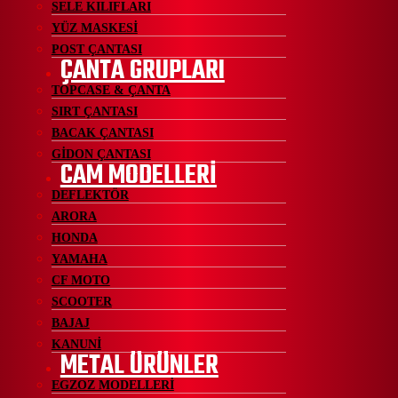
SELE KILIFLARI
YÜZ MASKESİ
POST ÇANTASI
ÇANTA GRUPLARI
TOPCASE & ÇANTA
SIRT ÇANTASI
BACAK ÇANTASI
GİDON ÇANTASI
CAM MODELLERİ
DEFLEKTÖR
ARORA
HONDA
YAMAHA
CF MOTO
SCOOTER
BAJAJ
KANUNİ
METAL ÜRÜNLER
EGZOZ MODELLERİ