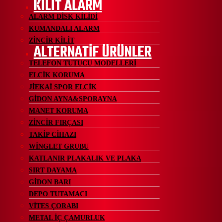
KİLİT ALARM
ALARM DİSK KİLİDİ
KUMANDALI ALARM
ZİNCİR KİLİT
ALTERNATİF ÜRÜNLER
TELEFON TUTUCU MODELLERİ
ELCİK KORUMA
JİEKAİ SPOR ELCİK
GİDON AYNA&SPORAYNA
MANET KORUMA
ZİNCİR FIRÇASI
TAKİP CİHAZI
WİNGLET GRUBU
KATLANIR PLAKALIK VE PLAKA
SIRT DAYAMA
GİDON BARI
DEPO TUTAMACI
VİTES ÇORABI
METAL İÇ ÇAMURLUK