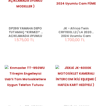
DP299 YAMAHA DEPO
JK - Africa Twin
TUTAMAÇ *KIRMIZI* (
CRF1100L L2 / L4 2020-
AÇIKLAMADA UYUMLU
2024 Uyumlu Cam
1.575,00 TL
1.700,00 TL
MODELLER )
FÜME