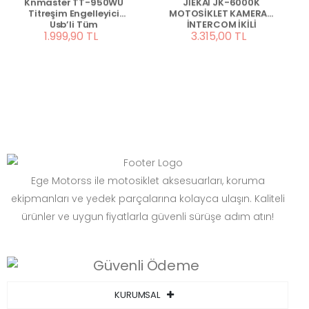
Knmaster TT-950WU
JİEKAİ JK-6000K
Titreşim Engelleyici
MOTOSİKLET KAMERALI
Usb’li Tüm
İNTERCOM İKİLİ
1.999,90 TL
3.315,00 TL
Motosikletlere Uygun
EŞLEŞME ( HAFIZA KART
Telefon Tutucu
HEDİYELİ )
Ege Motorss ile motosiklet aksesuarları, koruma
ekipmanları ve yedek parçalarına kolayca ulaşın. Kaliteli
ürünler ve uygun fiyatlarla güvenli sürüşe adım atın!
KURUMSAL