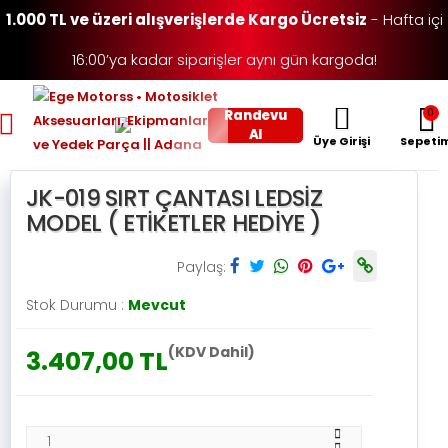
1.000 TL ve üzeri alışverişlerde Kargo Ücretsiz
- Hafta içi
16:00’ya kadar siparişler aynı gün kargoda!
0
Randevu
Toggle mobile menu
Al
Üye Girişi
Sepeti
JK-019 SIRT ÇANTASI LEDSİZ
MODEL ( ETİKETLER HEDİYE )
Paylaş:
Stok Durumu :
Mevcut
(KDV Dahil)
3.407,00 TL