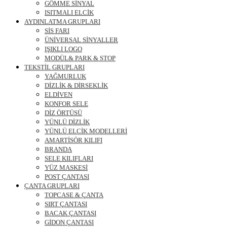
GÖMME SİNYAL
ISITMALI ELCİK
AYDINLATMA GRUPLARI
SİS FARI
ÜNİVERSAL SİNYALLER
IŞIKLI LOGO
MODÜL& PARK & STOP
TEKSTİL GRUPLARI
YAĞMURLUK
DİZLİK & DİRSEKLİK
ELDİVEN
KONFOR SELE
DİZ ÖRTÜSÜ
YÜNLÜ DİZLİK
YÜNLÜ ELCİK MODELLERİ
AMARTİSÖR KILIFI
BRANDA
SELE KILIFLARI
YÜZ MASKESİ
POST ÇANTASI
ÇANTA GRUPLARI
TOPCASE & ÇANTA
SIRT ÇANTASI
BACAK ÇANTASI
GİDON ÇANTASI