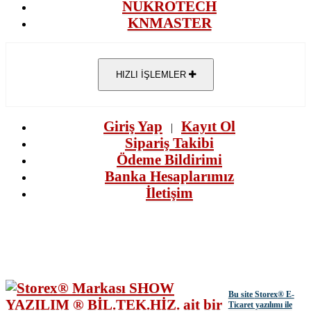
NUKROTECH
KNMASTER
HIZLI İŞLEMLER
Giriş Yap
Kayıt Ol
|
Sipariş Takibi
Ödeme Bildirimi
Banka Hesaplarımız
İletişim
Bu site
Storex
® E-
Ticaret yazılımı ile