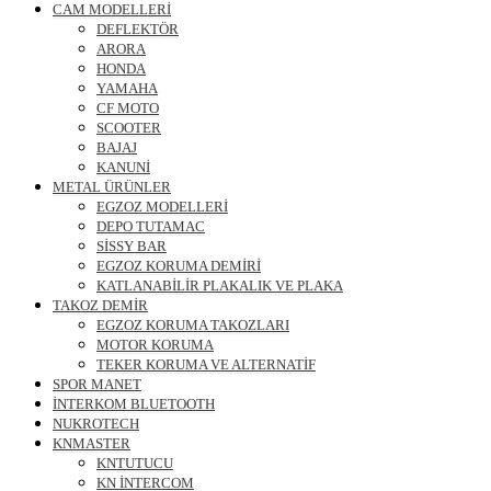
CAM MODELLERİ
DEFLEKTÖR
ARORA
HONDA
YAMAHA
CF MOTO
SCOOTER
BAJAJ
KANUNİ
METAL ÜRÜNLER
EGZOZ MODELLERİ
DEPO TUTAMAC
SİSSY BAR
EGZOZ KORUMA DEMİRİ
KATLANABİLİR PLAKALIK VE PLAKA
TAKOZ DEMİR
EGZOZ KORUMA TAKOZLARI
MOTOR KORUMA
TEKER KORUMA VE ALTERNATİF
SPOR MANET
İNTERKOM BLUETOOTH
NUKROTECH
KNMASTER
KNTUTUCU
KN İNTERCOM