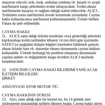
muayene edecek; ezik, kırık, ambalajı yırtılmış vb. hasarlı ve ayıplı
mal/hizmeti kargo şirketinden teslim almayacaktır. Teslim alınan
mal/hizmetin hasarsız ve sağlam olduğu kabul edilecektir. ALICI ,
Teslimden sonra mal/hizmeti özenle korunmak zorundadır. Cayma
hakkı kullanılacaksa mal/hizmet kullanılmamalıdır. Ürünle birlikte
Fatura da iade edilmelidir.
CAYMA HAKKI:
11.
ALICI; satın aldığı ürünün kendisine veya gösterdiği adresteki
kişi/kuruluşa teslim tarihinden itibaren 14 (on dört) gün içerisinde,
SATICI’ya aşağıdaki iletişim bilgileri üzerinden bildirmek şartıyla
alınan üründe hata vb. durumlar olması durumunda cayma hakkını
kullanabilir. Üründe herhangi bir problem olmaması durumunda
yapılan iadeler ve değişimlerin kargo ücretleri ALICI tarafında
karşılanacaktır.
12.
SATICININ CAYMA HAKKI BİLDİRİMİ YAPILACAK
İLETİŞİM BİLGİLERİ:
ŞİRKET
ADI/UNVANI: EFOR MOTOR TİC.
CAYMA HAKKININ SÜRESİ:
13.
Alıcı, satın aldığı eğer bir hizmet ise, bu 14 günlük süre
sözleşmenin imzalandığı tarihten itibaren başlar. Cayma hakkı süresi