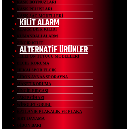
KASK BOYNUZLARI
KASK PELUŞLARI
KASK SAÇ MODELLERİ
KİLİT ALARM
ALARM DİSK KİLİDİ
KUMANDALI ALARM
ZİNCİR KİLİT
ALTERNATİF ÜRÜNLER
TELEFON TUTUCU MODELLERİ
ELCİK KORUMA
JİEKAİ SPOR ELCİK
GİDON AYNA&SPORAYNA
MANET KORUMA
ZİNCİR FIRÇASI
TAKİP CİHAZI
WİNGLET GRUBU
KATLANIR PLAKALIK VE PLAKA
SIRT DAYAMA
GİDON BARI