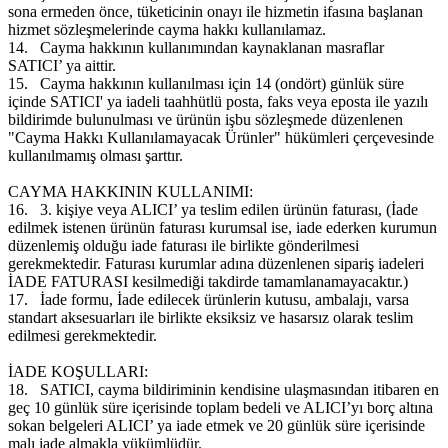
sona ermeden önce, tüketicinin onayı ile hizmetin ifasına başlanan
hizmet sözleşmelerinde cayma hakkı kullanılamaz.
14.
Cayma hakkının kullanımından kaynaklanan masraflar
SATICI’ ya aittir.
15.
Cayma hakkının kullanılması için 14 (ondört) günlük süre
içinde SATICI' ya iadeli taahhütlü posta, faks veya eposta ile yazılı
bildirimde bulunulması ve ürünün işbu sözleşmede düzenlenen
"Cayma Hakkı Kullanılamayacak Ürünler" hükümleri çerçevesinde
kullanılmamış olması şarttır.
CAYMA HAKKININ KULLANIMI:
16.
3. kişiye veya ALICI’ ya teslim edilen ürünün faturası, (İade
edilmek istenen ürünün faturası kurumsal ise, iade ederken kurumun
düzenlemiş olduğu iade faturası ile birlikte gönderilmesi
gerekmektedir. Faturası kurumlar adına düzenlenen sipariş iadeleri
İADE FATURASI kesilmediği takdirde tamamlanamayacaktır.)
17.
İade formu, İade edilecek ürünlerin kutusu, ambalajı, varsa
standart aksesuarları ile birlikte eksiksiz ve hasarsız olarak teslim
edilmesi gerekmektedir.
İADE KOŞULLARI:
18.
SATICI, cayma bildiriminin kendisine ulaşmasından itibaren en
geç 10 günlük süre içerisinde toplam bedeli ve ALICI’yı borç altına
sokan belgeleri ALICI’ ya iade etmek ve 20 günlük süre içerisinde
malı iade almakla yükümlüdür.