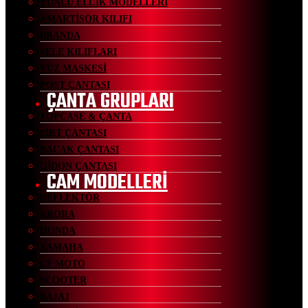
YÜNLÜ ELCİK MODELLERİ
AMARTİSÖR KILIFI
BRANDA
SELE KILIFLARI
YÜZ MASKESİ
POST ÇANTASI
ÇANTA GRUPLARI
TOPCASE & ÇANTA
SIRT ÇANTASI
BACAK ÇANTASI
GİDON ÇANTASI
CAM MODELLERİ
DEFLEKTÖR
ARORA
HONDA
YAMAHA
CF MOTO
SCOOTER
BAJAJ