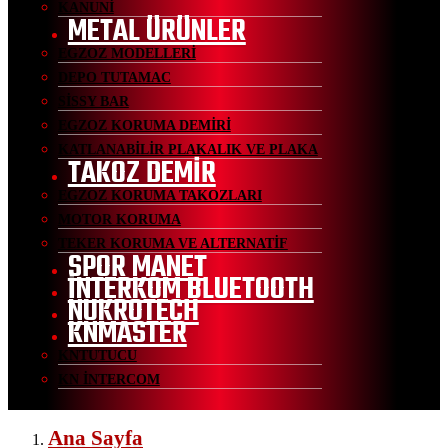
KANUNİ
METAL ÜRÜNLER
EGZOZ MODELLERİ
DEPO TUTAMAC
SİSSY BAR
EGZOZ KORUMA DEMİRİ
KATLANABİLİR PLAKALIK VE PLAKA
TAKOZ DEMİR
EGZOZ KORUMA TAKOZLARI
MOTOR KORUMA
TEKER KORUMA VE ALTERNATİF
SPOR MANET
İNTERKOM BLUETOOTH
NUKROTECH
KNMASTER
KNTUTUCU
KN İNTERCOM
Ana Sayfa