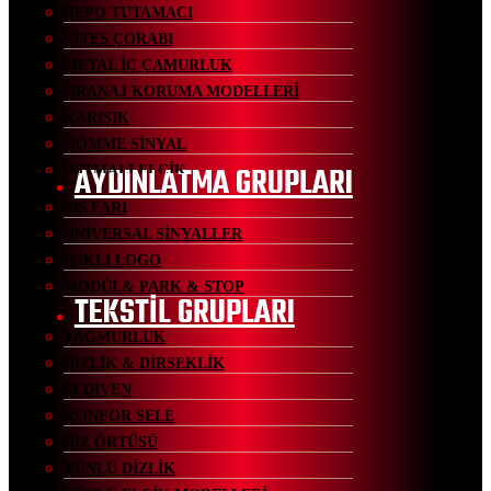
DEPO TUTAMACI
VİTES ÇORABI
METAL İÇ ÇAMURLUK
GRANAJ KORUMA MODELLERİ
KARIŞIK
GÖMME SİNYAL
AYDINLATMA GRUPLARI
ISITMALI ELCİK
SİS FARI
ÜNİVERSAL SİNYALLER
IŞIKLI LOGO
MODÜL& PARK & STOP
TEKSTİL GRUPLARI
YAĞMURLUK
DİZLİK & DİRSEKLİK
ELDİVEN
KONFOR SELE
DİZ ÖRTÜSÜ
YÜNLÜ DİZLİK