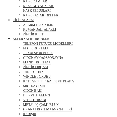
KASK CAMLARI
KASK BOYNUZLARI
KASK PELUŞLARI
KASK SAÇ MODELLERİ
KİLİT ALARM
ALARM DİSK KİLİDİ
KUMANDALI ALARM
ZİNCİR KİLİT
ALTERNATİF ÜRÜNLER
TELEFON TUTUCU MODELLERİ
ELCİK KORUMA
JİEKAİ SPOR ELCİK
GİDON AYNA&SPORAYNA
MANET KORUMA
ZİNCİR FIRÇASI
TAKİP CİHAZI
WİNGLET GRUBU
KATLANIR PLAKALIK VE PLAKA
SIRT DAYAMA
GİDON BARI
DEPO TUTAMACI
VİTES ÇORABI
METAL İÇ ÇAMURLUK
GRANAJ KORUMA MODELLERİ
KARIŞIK