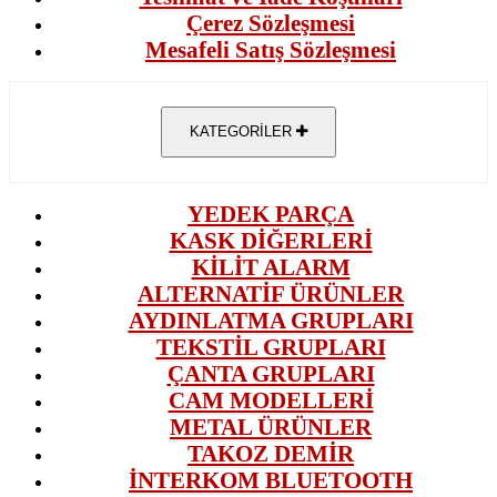
Çerez Sözleşmesi
Mesafeli Satış Sözleşmesi
KATEGORİLER
YEDEK PARÇA
KASK DİĞERLERİ
KİLİT ALARM
ALTERNATİF ÜRÜNLER
AYDINLATMA GRUPLARI
TEKSTİL GRUPLARI
ÇANTA GRUPLARI
CAM MODELLERİ
METAL ÜRÜNLER
TAKOZ DEMİR
İNTERKOM BLUETOOTH