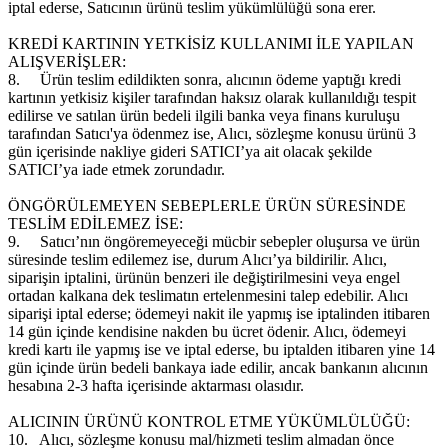
iptal ederse, Satıcının ürünü teslim yükümlülüğü sona erer.
KREDİ KARTININ YETKİSİZ KULLANIMI İLE YAPILAN
ALIŞVERİŞLER:
8.
Ürün teslim edildikten sonra, alıcının ödeme yaptığı kredi
kartının yetkisiz kişiler tarafından haksız olarak kullanıldığı tespit
edilirse ve satılan ürün bedeli ilgili banka veya finans kuruluşu
tarafından Satıcı'ya ödenmez ise, Alıcı, sözleşme konusu ürünü 3
gün içerisinde nakliye gideri SATICI’ya ait olacak şekilde
SATICI’ya iade etmek zorundadır.
ÖNGÖRÜLEMEYEN SEBEPLERLE ÜRÜN SÜRESİNDE
TESLİM EDİLEMEZ İSE:
9.
Satıcı’nın öngöremeyeceği mücbir sebepler oluşursa ve ürün
süresinde teslim edilemez ise, durum Alıcı’ya bildirilir. Alıcı,
siparişin iptalini, ürünün benzeri ile değiştirilmesini veya engel
ortadan kalkana dek teslimatın ertelenmesini talep edebilir. Alıcı
siparişi iptal ederse; ödemeyi nakit ile yapmış ise iptalinden itibaren
14 gün içinde kendisine nakden bu ücret ödenir. Alıcı, ödemeyi
kredi kartı ile yapmış ise ve iptal ederse, bu iptalden itibaren yine 14
gün içinde ürün bedeli bankaya iade edilir, ancak bankanın alıcının
hesabına 2-3 hafta içerisinde aktarması olasıdır.
ALICININ ÜRÜNÜ KONTROL ETME YÜKÜMLÜLÜĞÜ:
10.
Alıcı, sözleşme konusu mal/hizmeti teslim almadan önce