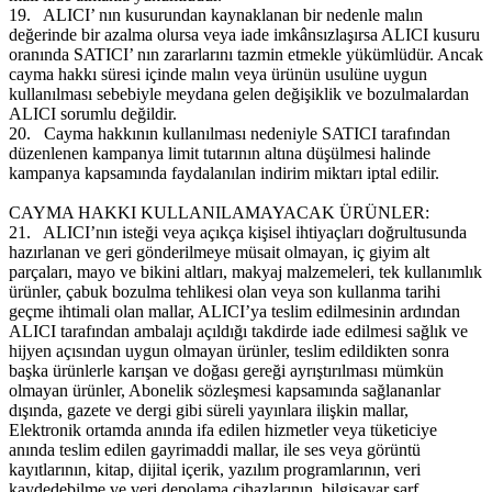
19.
ALICI’ nın kusurundan kaynaklanan bir nedenle malın
değerinde bir azalma olursa veya iade imkânsızlaşırsa ALICI kusuru
oranında SATICI’ nın zararlarını tazmin etmekle yükümlüdür. Ancak
cayma hakkı süresi içinde malın veya ürünün usulüne uygun
kullanılması sebebiyle meydana gelen değişiklik ve bozulmalardan
ALICI sorumlu değildir.
20.
Cayma hakkının kullanılması nedeniyle SATICI tarafından
düzenlenen kampanya limit tutarının altına düşülmesi halinde
kampanya kapsamında faydalanılan indirim miktarı iptal edilir.
CAYMA HAKKI KULLANILAMAYACAK ÜRÜNLER:
21.
ALICI’nın isteği veya açıkça kişisel ihtiyaçları doğrultusunda
hazırlanan ve geri gönderilmeye müsait olmayan, iç giyim alt
parçaları, mayo ve bikini altları, makyaj malzemeleri, tek kullanımlık
ürünler, çabuk bozulma tehlikesi olan veya son kullanma tarihi
geçme ihtimali olan mallar, ALICI’ya teslim edilmesinin ardından
ALICI tarafından ambalajı açıldığı takdirde iade edilmesi sağlık ve
hijyen açısından uygun olmayan ürünler, teslim edildikten sonra
başka ürünlerle karışan ve doğası gereği ayrıştırılması mümkün
olmayan ürünler, Abonelik sözleşmesi kapsamında sağlananlar
dışında, gazete ve dergi gibi süreli yayınlara ilişkin mallar,
Elektronik ortamda anında ifa edilen hizmetler veya tüketiciye
anında teslim edilen gayrimaddi mallar, ile ses veya görüntü
kayıtlarının, kitap, dijital içerik, yazılım programlarının, veri
kaydedebilme ve veri depolama cihazlarının, bilgisayar sarf