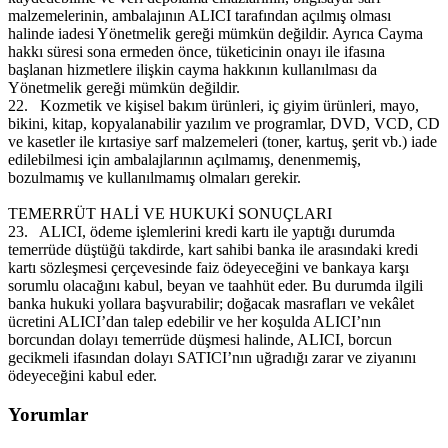
malzemelerinin, ambalajının ALICI tarafından açılmış olması
halinde iadesi Yönetmelik gereği mümkün değildir. Ayrıca Cayma
hakkı süresi sona ermeden önce, tüketicinin onayı ile ifasına
başlanan hizmetlere ilişkin cayma hakkının kullanılması da
Yönetmelik gereği mümkün değildir.
22.
Kozmetik ve kişisel bakım ürünleri, iç giyim ürünleri, mayo,
bikini, kitap, kopyalanabilir yazılım ve programlar, DVD, VCD, CD
ve kasetler ile kırtasiye sarf malzemeleri (toner, kartuş, şerit vb.) iade
edilebilmesi için ambalajlarının açılmamış, denenmemiş,
bozulmamış ve kullanılmamış olmaları gerekir.
TEMERRÜT HALİ VE HUKUKİ SONUÇLARI
23.
ALICI, ödeme işlemlerini kredi kartı ile yaptığı durumda
temerrüde düştüğü takdirde, kart sahibi banka ile arasındaki kredi
kartı sözleşmesi çerçevesinde faiz ödeyeceğini ve bankaya karşı
sorumlu olacağını kabul, beyan ve taahhüt eder. Bu durumda ilgili
banka hukuki yollara başvurabilir; doğacak masrafları ve vekâlet
ücretini ALICI’dan talep edebilir ve her koşulda ALICI’nın
borcundan dolayı temerrüde düşmesi halinde, ALICI, borcun
gecikmeli ifasından dolayı SATICI’nın uğradığı zarar ve ziyanını
ödeyeceğini kabul eder.
Yorumlar