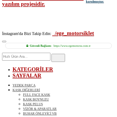
kurulmuştur.
/ege_motorsiklet
İnstagram'da Bizi Takip Edin:
Güvenli Bağlantı
https://www.egemotorss.com.tr
Hızlı
Ürün
Ara
KATEGORİLER
SAYFALAR
YEDEK PARÇA
KASK DİĞERLERİ
FULL FACE KASK
KASK BOYNUZU
KASK PELUŞ
VİZÖR & APARATLAR
BUHAR ÖNLEYİCİ VB