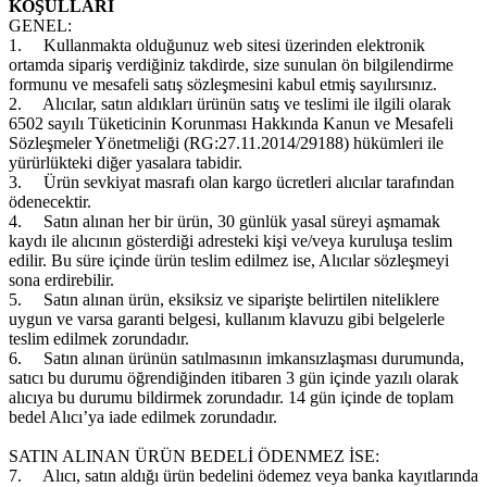
KOŞULLARI
GENEL:
1.
Kullanmakta olduğunuz web sitesi üzerinden elektronik
ortamda sipariş verdiğiniz takdirde, size sunulan ön bilgilendirme
formunu ve mesafeli satış sözleşmesini kabul etmiş sayılırsınız.
2.
Alıcılar, satın aldıkları ürünün satış ve teslimi ile ilgili olarak
6502 sayılı Tüketicinin Korunması Hakkında Kanun ve Mesafeli
Sözleşmeler Yönetmeliği (RG:27.11.2014/29188) hükümleri ile
yürürlükteki diğer yasalara tabidir.
3.
Ürün sevkiyat masrafı olan kargo ücretleri alıcılar tarafından
ödenecektir.
4.
Satın alınan her bir ürün, 30 günlük yasal süreyi aşmamak
kaydı ile alıcının gösterdiği adresteki kişi ve/veya kuruluşa teslim
edilir. Bu süre içinde ürün teslim edilmez ise, Alıcılar sözleşmeyi
sona erdirebilir.
5.
Satın alınan ürün, eksiksiz ve siparişte belirtilen niteliklere
uygun ve varsa garanti belgesi, kullanım klavuzu gibi belgelerle
teslim edilmek zorundadır.
6.
Satın alınan ürünün satılmasının imkansızlaşması durumunda,
satıcı bu durumu öğrendiğinden itibaren 3 gün içinde yazılı olarak
alıcıya bu durumu bildirmek zorundadır. 14 gün içinde de toplam
bedel Alıcı’ya iade edilmek zorundadır.
SATIN ALINAN ÜRÜN BEDELİ ÖDENMEZ İSE:
7.
Alıcı, satın aldığı ürün bedelini ödemez veya banka kayıtlarında