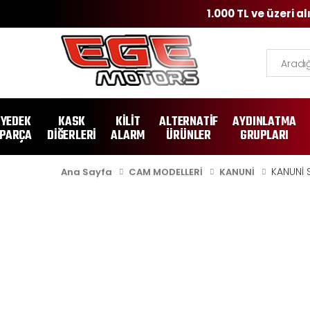
1.000 TL ve üzeri a
Ara
YEDEK
KASK
KİLİT
ALTERNATİF
AYDINLATMA
PARÇA
DİĞERLERİ
ALARM
ÜRÜNLER
GRUPLARI
KANUNİ 
Ana Sayfa
CAM MODELLERİ
KANUNİ