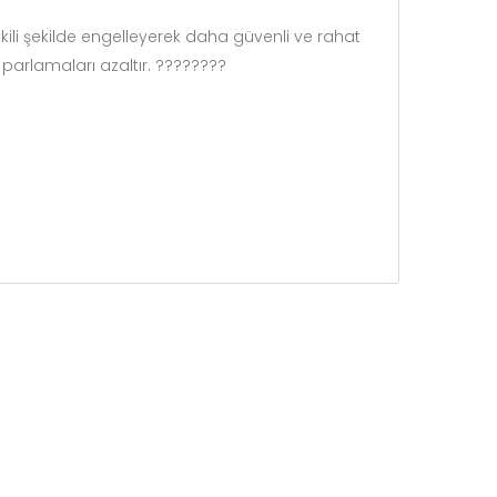
etkili şekilde engelleyerek daha güvenli ve rahat
rlamaları azaltır. ????️????️