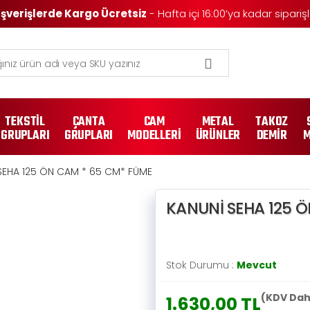
lışverişlerde Kargo Ücretsiz
- Hafta içi 16:00’ya kadar sipari
TEKSTİL
ÇANTA
CAM
METAL
TAKOZ
GRUPLARI
GRUPLARI
MODELLERİ
ÜRÜNLER
DEMİR
M
SEHA 125 ÖN CAM * 65 CM* FÜME
KANUNİ SEHA 125 
Stok Durumu :
Mevcut
(KDV Dah
1.630,00 TL