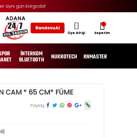
şler aynı gün kargoda!
0
Randevu Al
Üye Girişi
Sepetim
SPOR
İNTERKOM
NUKROTECH
KNMASTER
ANET
BLUETOOTH
ÖN CAM * 65 CM* FÜME
Paylaş:
il)