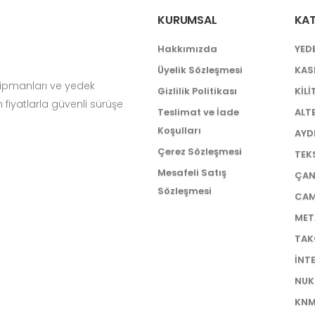
KURUMSAL
KAT
Hakkımızda
YED
Üyelik Sözleşmesi
KAS
kipmanları ve yedek
Gizlilik Politikası
KİLİ
 fiyatlarla güvenli sürüşe
Teslimat ve İade
ALT
Koşulları
AYD
Çerez Sözleşmesi
TEK
Mesafeli Satış
ÇAN
Sözleşmesi
CAM
MET
TAK
İNT
NUK
KNM