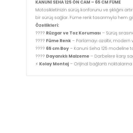
KANUNİ SEHA 125 ÖN CAM – 65 CM FÜME
Motosikletinizin sürüş konforunu ve şıklığını art
bir sürüş sağlar. Füme renk tasarımıyla hem g
Özellikleri:
????️
Rüzgar ve Toz Koruması
– Sürüş sırasın
????️
Füme Renk
– Parlamayı azaltır, modern 
????
65 cm Boy
– Kanuni Seha 125 modeline
????
Dayanıklı Malzeme
– Darbelere karşı s
⚡
Kolay Montaj
– Orijinal bağlantı noktaların