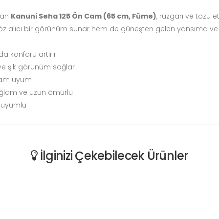
ıran
Kanuni Seha 125 Ön Cam (65 cm, Füme)
, rüzgarı ve tozu 
öz alıcı bir görünüm sunar hem de güneşten gelen yansıma ve pa
da konforu artırır
ve şık görünüm sağlar
 tam uyum
ağlam ve uzun ömürlü
a uyumlu
İlginizi Çekebilecek Ürünler