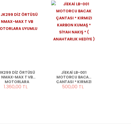
JK299 DİZ ÖRTÜSÜ
JİEKAİ LB-001
NMAX-MAX T VB
MOTORCU BACAK
MOTORLARA
ÇANTASI * KIRMIZI
1.360,00 TL
500,00 TL
UYUMLU
KARBON KUMAŞ *
SİYAH NAKIŞ * (
ANAHTARLIK HEDİYE
)