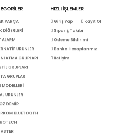
EGORİLER
HIZLI İŞLEMLER
|
EK PARÇA
Giriş Yap
Kayıt Ol
K DİĞERLERİ
Sipariş Takibi
T ALARM
Ödeme Bildirimi
ERNATİF ÜRÜNLER
Banka Hesaplarımız
INLATMA GRUPLARI
İletişim
STİL GRUPLARI
TA GRUPLARI
 MODELLERİ
AL ÜRÜNLER
OZ DEMİR
ERKOM BLUETOOTH
ROTECH
ASTER