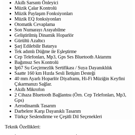
Akıllı Sarsıntı Önleyici
Müzik Çalar Kontrolü
Müzik Paylaşım Fonksiyonları
Müzik EQ fonksiyonları
Otomatik Cevaplama
Son Numarayı Arayabilme
Geliştirilmiş Dinamik Hoparlör
Gürültü Azaltıcı
Şarj Edilebilir Batarya
Tek adımlı Düğme ile Eşleştirme
Cep Telefonları, Mp3, Gps Ses Bluetooth Aktarımı
Bağımsız Ses Kontrolü
Ip67 Su Geçirmezlik Sertifikası / Suya Dayanıklılık
Saatte 160 km Hızda Sesli İletişim Desteği
40 mm Ayarlı Hoparlör Diyaframı, Hi-Fi Müziğin Keyfini
Çıkarmanızı Sağlar.
Akıllı Mikrofon
2 Cihaza Bluetooth Bağlantısı (Örn. Cep Telefonları, Mp3,
Gps)
Aerodinamik Tasarım
Darbelere Karşı Dayanıklı Tasarım
Türkçe Seslendirme ve Çeşitli Dil Seçenekleri
Teknik Özellikleri: