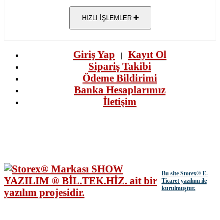
HIZLI İŞLEMLER
Giriş Yap
Kayıt Ol
|
Sipariş Takibi
Ödeme Bildirimi
Banka Hesaplarımız
İletişim
Bu site
Storex
® E-
Ticaret yazılımı ile
kurulmuştur.