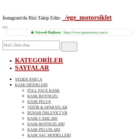
/ege_motorsiklet
İnstagram'da Bizi Takip Edin:
Güvenli Bağlantı
https://www.egemotorss.com.tr
Hızlı
Ürün
Ara
KATEGORİLER
SAYFALAR
YEDEK PARÇA
KASK DİĞERLERİ
FULL FACE KASK
KASK BOYNUZU
KASK PELUŞ
VİZÖR & APARATLAR
BUHAR ÖNLEYİCİ VB
KASK CAMLARI
KASK BOYNUZLARI
KASK PELUŞLARI
KASK SAÇ MODELLERİ