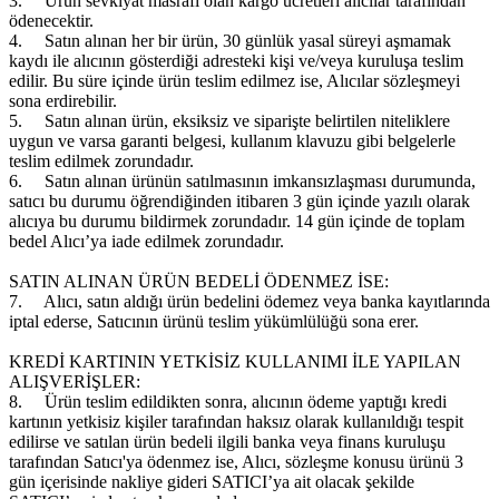
3.
Ürün sevkiyat masrafı olan kargo ücretleri alıcılar tarafından
ödenecektir.
4.
Satın alınan her bir ürün, 30 günlük yasal süreyi aşmamak
kaydı ile alıcının gösterdiği adresteki kişi ve/veya kuruluşa teslim
edilir. Bu süre içinde ürün teslim edilmez ise, Alıcılar sözleşmeyi
sona erdirebilir.
5.
Satın alınan ürün, eksiksiz ve siparişte belirtilen niteliklere
uygun ve varsa garanti belgesi, kullanım klavuzu gibi belgelerle
teslim edilmek zorundadır.
6.
Satın alınan ürünün satılmasının imkansızlaşması durumunda,
satıcı bu durumu öğrendiğinden itibaren 3 gün içinde yazılı olarak
alıcıya bu durumu bildirmek zorundadır. 14 gün içinde de toplam
bedel Alıcı’ya iade edilmek zorundadır.
SATIN ALINAN ÜRÜN BEDELİ ÖDENMEZ İSE:
7.
Alıcı, satın aldığı ürün bedelini ödemez veya banka kayıtlarında
iptal ederse, Satıcının ürünü teslim yükümlülüğü sona erer.
KREDİ KARTININ YETKİSİZ KULLANIMI İLE YAPILAN
ALIŞVERİŞLER:
8.
Ürün teslim edildikten sonra, alıcının ödeme yaptığı kredi
kartının yetkisiz kişiler tarafından haksız olarak kullanıldığı tespit
edilirse ve satılan ürün bedeli ilgili banka veya finans kuruluşu
tarafından Satıcı'ya ödenmez ise, Alıcı, sözleşme konusu ürünü 3
gün içerisinde nakliye gideri SATICI’ya ait olacak şekilde