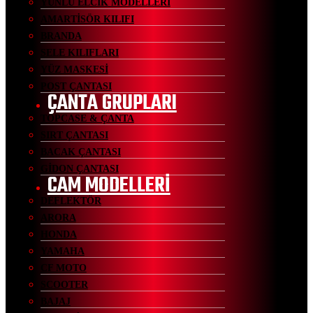
YÜNLÜ ELCİK MODELLERİ
AMARTİSÖR KILIFI
BRANDA
SELE KILIFLARI
YÜZ MASKESİ
POST ÇANTASI
ÇANTA GRUPLARI
TOPCASE & ÇANTA
SIRT ÇANTASI
BACAK ÇANTASI
GİDON ÇANTASI
CAM MODELLERİ
DEFLEKTÖR
ARORA
HONDA
YAMAHA
CF MOTO
SCOOTER
BAJAJ