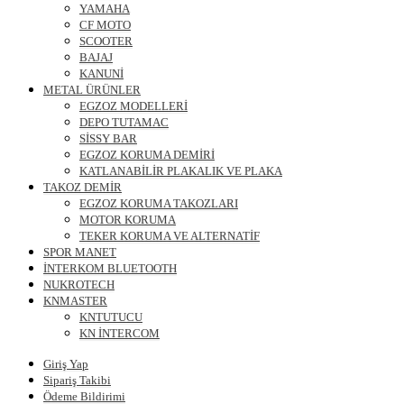
YAMAHA
CF MOTO
SCOOTER
BAJAJ
KANUNİ
METAL ÜRÜNLER
EGZOZ MODELLERİ
DEPO TUTAMAC
SİSSY BAR
EGZOZ KORUMA DEMİRİ
KATLANABİLİR PLAKALIK VE PLAKA
TAKOZ DEMİR
EGZOZ KORUMA TAKOZLARI
MOTOR KORUMA
TEKER KORUMA VE ALTERNATİF
SPOR MANET
İNTERKOM BLUETOOTH
NUKROTECH
KNMASTER
KNTUTUCU
KN İNTERCOM
Giriş Yap
Sipariş Takibi
Ödeme Bildirimi