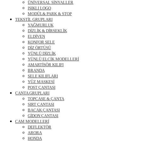
ÜNİVERSAL SİNYALLER
IŞIKLI LOGO
MODÜL& PARK & STOP
TEKSTİL GRUPLARI
YAĞMURLUK
DİZLİK & DİRSEKLİK
ELDİVEN
KONFOR SELE
DİZ ÖRTÜSÜ
YÜNLÜ DİZLİK
YÜNLÜ ELCİK MODELLERİ
AMARTİSÖR KILIFI
BRANDA
SELE KILIFLARI
YÜZ MASKESİ
POST ÇANTASI
ÇANTA GRUPLARI
TOPCASE & ÇANTA
SIRT ÇANTASI
BACAK ÇANTASI
GİDON ÇANTASI
CAM MODELLERİ
DEFLEKTÖR
ARORA
HONDA