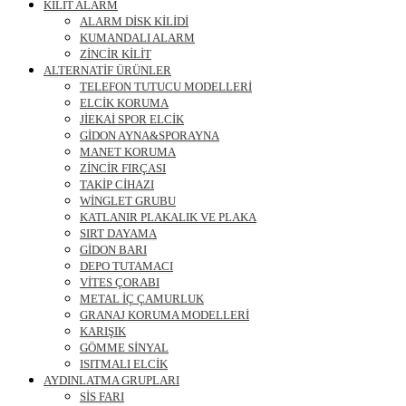
KİLİT ALARM
ALARM DİSK KİLİDİ
KUMANDALI ALARM
ZİNCİR KİLİT
ALTERNATİF ÜRÜNLER
TELEFON TUTUCU MODELLERİ
ELCİK KORUMA
JİEKAİ SPOR ELCİK
GİDON AYNA&SPORAYNA
MANET KORUMA
ZİNCİR FIRÇASI
TAKİP CİHAZI
WİNGLET GRUBU
KATLANIR PLAKALIK VE PLAKA
SIRT DAYAMA
GİDON BARI
DEPO TUTAMACI
VİTES ÇORABI
METAL İÇ ÇAMURLUK
GRANAJ KORUMA MODELLERİ
KARIŞIK
GÖMME SİNYAL
ISITMALI ELCİK
AYDINLATMA GRUPLARI
SİS FARI