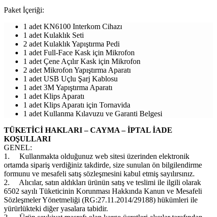
Paket İçeriği:
1 adet KN6100 Interkom Cihazı
1 adet Kulaklık Seti
2 adet Kulaklık Yapıştırma Pedi
1 adet Full-Face Kask için Mikrofon
1 adet Çene Açılır Kask için Mikrofon
2 adet Mikrofon Yapıştırma Aparatı
1 adet USB Uçlu Şarj Kablosu
1 adet 3M Yapıştırma Aparatı
1 adet Klips Aparatı
1 adet Klips Aparatı için Tornavida
1 adet Kullanma Kılavuzu ve Garanti Belgesi
TÜKETİCİ HAKLARI – CAYMA – İPTAL İADE
KOŞULLARI
GENEL:
1.
Kullanmakta olduğunuz web sitesi üzerinden elektronik
ortamda sipariş verdiğiniz takdirde, size sunulan ön bilgilendirme
formunu ve mesafeli satış sözleşmesini kabul etmiş sayılırsınız.
2.
Alıcılar, satın aldıkları ürünün satış ve teslimi ile ilgili olarak
6502 sayılı Tüketicinin Korunması Hakkında Kanun ve Mesafeli
Sözleşmeler Yönetmeliği (RG:27.11.2014/29188) hükümleri ile
yürürlükteki diğer yasalara tabidir.