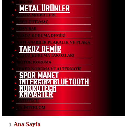
KANUNİ
METAL ÜRÜNLER
EGZOZ MODELLERİ
DEPO TUTAMAC
SİSSY BAR
EGZOZ KORUMA DEMİRİ
KATLANABİLİR PLAKALIK VE PLAKA
TAKOZ DEMİR
EGZOZ KORUMA TAKOZLARI
MOTOR KORUMA
TEKER KORUMA VE ALTERNATİF
SPOR MANET
İNTERKOM BLUETOOTH
NUKROTECH
KNMASTER
KNTUTUCU
KN İNTERCOM
Ana Sayfa