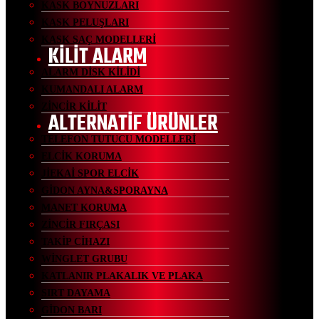
KASK BOYNUZLARI
KASK PELUŞLARI
KASK SAÇ MODELLERİ
KİLİT ALARM
ALARM DİSK KİLİDİ
KUMANDALI ALARM
ZİNCİR KİLİT
ALTERNATİF ÜRÜNLER
TELEFON TUTUCU MODELLERİ
ELCİK KORUMA
JİEKAİ SPOR ELCİK
GİDON AYNA&SPORAYNA
MANET KORUMA
ZİNCİR FIRÇASI
TAKİP CİHAZI
WİNGLET GRUBU
KATLANIR PLAKALIK VE PLAKA
SIRT DAYAMA
GİDON BARI