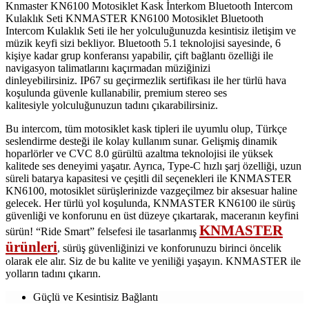
Knmaster KN6100 Motosiklet Kask İnterkom Bluetooth Intercom
Kulaklık Seti KNMASTER KN6100 Motosiklet Bluetooth
Intercom Kulaklık Seti ile her yolculuğunuzda kesintisiz iletişim ve
müzik keyfi sizi bekliyor. Bluetooth 5.1 teknolojisi sayesinde, 6
kişiye kadar grup konferansı yapabilir, çift bağlantı özelliği ile
navigasyon talimatlarını kaçırmadan müziğinizi
dinleyebilirsiniz. IP67 su geçirmezlik sertifikası ile her türlü hava
koşulunda güvenle kullanabilir, premium stereo ses
kalitesiyle yolculuğunuzun tadını çıkarabilirsiniz.
Bu intercom, tüm motosiklet kask tipleri ile uyumlu olup, Türkçe
seslendirme desteği ile kolay kullanım sunar. Gelişmiş dinamik
hoparlörler ve CVC 8.0 gürültü azaltma teknolojisi ile yüksek
kalitede ses deneyimi yaşatır. Ayrıca, Type-C hızlı şarj özelliği, uzun
süreli batarya kapasitesi ve çeşitli dil seçenekleri ile KNMASTER
KN6100, motosiklet sürüşlerinizde vazgeçilmez bir aksesuar haline
gelecek. Her türlü yol koşulunda, KNMASTER KN6100 ile sürüş
güvenliği ve konforunu en üst düzeye çıkartarak, maceranın keyfini
KNMASTER
sürün! “Ride Smart” felsefesi ile tasarlanmış
ürünleri
, sürüş güvenliğinizi ve konforunuzu birinci öncelik
olarak ele alır. Siz de bu kalite ve yeniliği yaşayın. KNMASTER ile
yolların tadını çıkarın.
Güçlü ve Kesintisiz Bağlantı