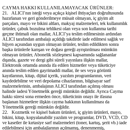
CAYMA HAKKI KULLANILAMAYACAK ÜRÜNLER:
21.
ALICI’nın isteği veya açıkça kişisel ihtiyaçları doğrultusunda
hazırlanan ve geri gönderilmeye müsait olmayan, iç giyim alt
parçaları, mayo ve bikini altları, makyaj malzemeleri, tek kullanımlık
ürünler, çabuk bozulma tehlikesi olan veya son kullanma tarihi
geçme ihtimali olan mallar, ALICI’ya teslim edilmesinin ardından
ALICI tarafından ambalajı açıldığı takdirde iade edilmesi sağlık ve
hijyen açısından uygun olmayan ürünler, teslim edildikten sonra
başka ürünlerle karışan ve doğası gereği ayrıştırılması mümkün
olmayan ürünler, Abonelik sözleşmesi kapsamında sağlananlar
dışında, gazete ve dergi gibi süreli yayınlara ilişkin mallar,
Elektronik ortamda anında ifa edilen hizmetler veya tüketiciye
anında teslim edilen gayrimaddi mallar, ile ses veya görüntü
kayıtlarının, kitap, dijital içerik, yazılım programlarının, veri
kaydedebilme ve veri depolama cihazlarının, bilgisayar sarf
malzemelerinin, ambalajının ALICI tarafından açılmış olması
halinde iadesi Yönetmelik gereği mümkün değildir. Ayrıca Cayma
hakkı süresi sona ermeden önce, tüketicinin onayı ile ifasına
başlanan hizmetlere ilişkin cayma hakkının kullanılması da
Yönetmelik gereği mümkün değildir.
22.
Kozmetik ve kişisel bakım ürünleri, iç giyim ürünleri, mayo,
bikini, kitap, kopyalanabilir yazılım ve programlar, DVD, VCD, CD
ve kasetler ile kırtasiye sarf malzemeleri (toner, kartuş, şerit vb.) iade
edilebilmesi için ambalajlarının açılmamış, denenmemiş,