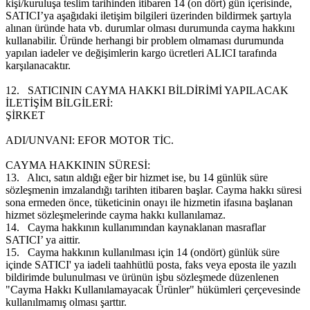
kişi/kuruluşa teslim tarihinden itibaren 14 (on dört) gün içerisinde,
SATICI’ya aşağıdaki iletişim bilgileri üzerinden bildirmek şartıyla
alınan üründe hata vb. durumlar olması durumunda cayma hakkını
kullanabilir. Üründe herhangi bir problem olmaması durumunda
yapılan iadeler ve değişimlerin kargo ücretleri ALICI tarafında
karşılanacaktır.
12.
SATICININ CAYMA HAKKI BİLDİRİMİ YAPILACAK
İLETİŞİM BİLGİLERİ:
ŞİRKET
ADI/UNVANI: EFOR MOTOR TİC.
CAYMA HAKKININ SÜRESİ:
13.
Alıcı, satın aldığı eğer bir hizmet ise, bu 14 günlük süre
sözleşmenin imzalandığı tarihten itibaren başlar. Cayma hakkı süresi
sona ermeden önce, tüketicinin onayı ile hizmetin ifasına başlanan
hizmet sözleşmelerinde cayma hakkı kullanılamaz.
14.
Cayma hakkının kullanımından kaynaklanan masraflar
SATICI’ ya aittir.
15.
Cayma hakkının kullanılması için 14 (ondört) günlük süre
içinde SATICI' ya iadeli taahhütlü posta, faks veya eposta ile yazılı
bildirimde bulunulması ve ürünün işbu sözleşmede düzenlenen
"Cayma Hakkı Kullanılamayacak Ürünler" hükümleri çerçevesinde
kullanılmamış olması şarttır.