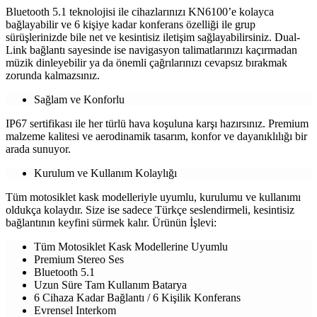
Bluetooth 5.1 teknolojisi ile cihazlarınızı KN6100’e kolayca
bağlayabilir ve 6 kişiye kadar konferans özelliği ile grup
sürüşlerinizde bile net ve kesintisiz iletişim sağlayabilirsiniz. Dual-
Link bağlantı sayesinde ise navigasyon talimatlarınızı kaçırmadan
müzik dinleyebilir ya da önemli çağrılarınızı cevapsız bırakmak
zorunda kalmazsınız.
Sağlam ve Konforlu
IP67 sertifikası ile her türlü hava koşuluna karşı hazırsınız. Premium
malzeme kalitesi ve aerodinamik tasarım, konfor ve dayanıklılığı bir
arada sunuyor.
Kurulum ve Kullanım Kolaylığı
Tüm motosiklet kask modelleriyle uyumlu, kurulumu ve kullanımı
oldukça kolaydır. Size ise sadece Türkçe seslendirmeli, kesintisiz
bağlantının keyfini sürmek kalır. Ürünün İşlevi:
Tüm Motosiklet Kask Modellerine Uyumlu
Premium Stereo Ses
Bluetooth 5.1
Uzun Süre Tam Kullanım Batarya
6 Cihaza Kadar Bağlantı / 6 Kişilik Konferans
Evrensel Interkom