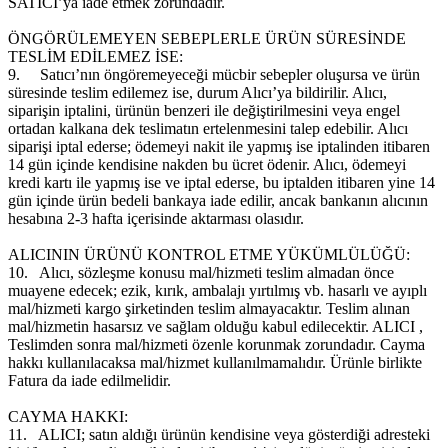
SATICI’ya iade etmek zorundadır.
ÖNGÖRÜLEMEYEN SEBEPLERLE ÜRÜN SÜRESİNDE
TESLİM EDİLEMEZ İSE:
9.
Satıcı’nın öngöremeyeceği mücbir sebepler oluşursa ve ürün
süresinde teslim edilemez ise, durum Alıcı’ya bildirilir. Alıcı,
siparişin iptalini, ürünün benzeri ile değiştirilmesini veya engel
ortadan kalkana dek teslimatın ertelenmesini talep edebilir. Alıcı
siparişi iptal ederse; ödemeyi nakit ile yapmış ise iptalinden itibaren
14 gün içinde kendisine nakden bu ücret ödenir. Alıcı, ödemeyi
kredi kartı ile yapmış ise ve iptal ederse, bu iptalden itibaren yine 14
gün içinde ürün bedeli bankaya iade edilir, ancak bankanın alıcının
hesabına 2-3 hafta içerisinde aktarması olasıdır.
ALICININ ÜRÜNÜ KONTROL ETME YÜKÜMLÜLÜĞÜ:
10.
Alıcı, sözleşme konusu mal/hizmeti teslim almadan önce
muayene edecek; ezik, kırık, ambalajı yırtılmış vb. hasarlı ve ayıplı
mal/hizmeti kargo şirketinden teslim almayacaktır. Teslim alınan
mal/hizmetin hasarsız ve sağlam olduğu kabul edilecektir. ALICI ,
Teslimden sonra mal/hizmeti özenle korunmak zorundadır. Cayma
hakkı kullanılacaksa mal/hizmet kullanılmamalıdır. Ürünle birlikte
Fatura da iade edilmelidir.
CAYMA HAKKI:
11.
ALICI; satın aldığı ürünün kendisine veya gösterdiği adresteki