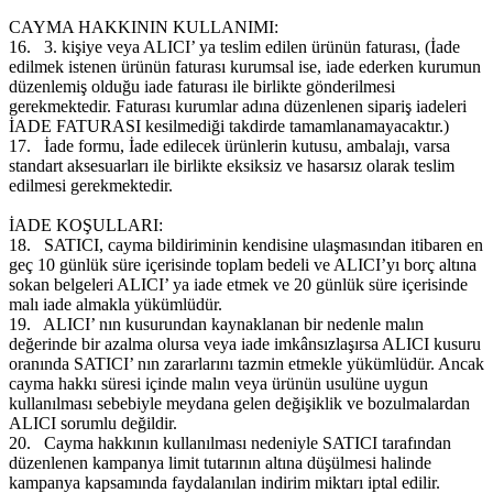
CAYMA HAKKININ KULLANIMI:
16.
3. kişiye veya ALICI’ ya teslim edilen ürünün faturası, (İade
edilmek istenen ürünün faturası kurumsal ise, iade ederken kurumun
düzenlemiş olduğu iade faturası ile birlikte gönderilmesi
gerekmektedir. Faturası kurumlar adına düzenlenen sipariş iadeleri
İADE FATURASI kesilmediği takdirde tamamlanamayacaktır.)
17.
İade formu, İade edilecek ürünlerin kutusu, ambalajı, varsa
standart aksesuarları ile birlikte eksiksiz ve hasarsız olarak teslim
edilmesi gerekmektedir.
İADE KOŞULLARI:
18.
SATICI, cayma bildiriminin kendisine ulaşmasından itibaren en
geç 10 günlük süre içerisinde toplam bedeli ve ALICI’yı borç altına
sokan belgeleri ALICI’ ya iade etmek ve 20 günlük süre içerisinde
malı iade almakla yükümlüdür.
19.
ALICI’ nın kusurundan kaynaklanan bir nedenle malın
değerinde bir azalma olursa veya iade imkânsızlaşırsa ALICI kusuru
oranında SATICI’ nın zararlarını tazmin etmekle yükümlüdür. Ancak
cayma hakkı süresi içinde malın veya ürünün usulüne uygun
kullanılması sebebiyle meydana gelen değişiklik ve bozulmalardan
ALICI sorumlu değildir.
20.
Cayma hakkının kullanılması nedeniyle SATICI tarafından
düzenlenen kampanya limit tutarının altına düşülmesi halinde
kampanya kapsamında faydalanılan indirim miktarı iptal edilir.