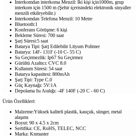
İnterkomdan interkoma Menzil: İki kişi için1000m, grup
interkom için 1500 m (Şehir içerisindeki elektronik sinyaller
menzili etkileyebilir.)
Interkomdan Telefona Menzil: 10 Metre
Bluetooth:1
Konferans Görüşme: 6 kişi
Bekleme Süresi: 700 saat
Şarj Süresi:5 saat
Batarya Tipi: Şarj Edilebilir Lityum Polimer
Batarya: 14F- 131F (-10 C- 55 C)
Su Geçirmezlik: Ip67 Su Geçirmez
Gürültü Azaltıcı: CVC 8.0
Kullanım Süresi: 54 saat
Batarya kapasitesi: 800mAh
Şarj Tipi: Type C.0
Güç Kaynağı: 5V:1A
Depolama Isı Aralığı: -4F 140F (-20 C - 60 C)
Ürün Özellikleri:
Malzeme:Yüksek kaliteli plastik, kauçuk, sünger, metal
alaşımı
Boyut: 90 x 4.5 x 2cm
Sertifika: CE, RoHS, TELEC, NCC
Marka: Knmaster