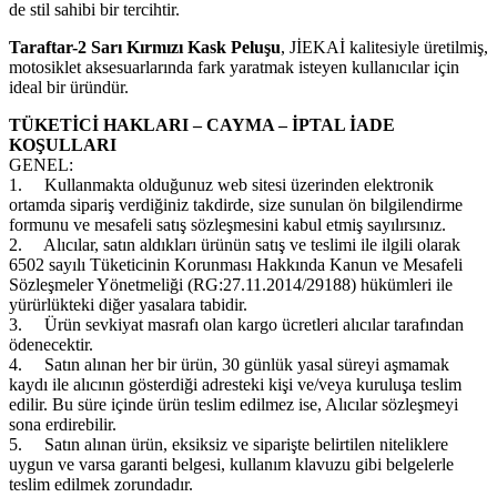
de stil sahibi bir tercihtir.
Taraftar-2 Sarı Kırmızı Kask Peluşu
, JİEKAİ kalitesiyle üretilmiş,
motosiklet aksesuarlarında fark yaratmak isteyen kullanıcılar için
ideal bir üründür.
TÜKETİCİ HAKLARI – CAYMA – İPTAL İADE
KOŞULLARI
GENEL:
1.
Kullanmakta olduğunuz web sitesi üzerinden elektronik
ortamda sipariş verdiğiniz takdirde, size sunulan ön bilgilendirme
formunu ve mesafeli satış sözleşmesini kabul etmiş sayılırsınız.
2.
Alıcılar, satın aldıkları ürünün satış ve teslimi ile ilgili olarak
6502 sayılı Tüketicinin Korunması Hakkında Kanun ve Mesafeli
Sözleşmeler Yönetmeliği (RG:27.11.2014/29188) hükümleri ile
yürürlükteki diğer yasalara tabidir.
3.
Ürün sevkiyat masrafı olan kargo ücretleri alıcılar tarafından
ödenecektir.
4.
Satın alınan her bir ürün, 30 günlük yasal süreyi aşmamak
kaydı ile alıcının gösterdiği adresteki kişi ve/veya kuruluşa teslim
edilir. Bu süre içinde ürün teslim edilmez ise, Alıcılar sözleşmeyi
sona erdirebilir.
5.
Satın alınan ürün, eksiksiz ve siparişte belirtilen niteliklere
uygun ve varsa garanti belgesi, kullanım klavuzu gibi belgelerle
teslim edilmek zorundadır.