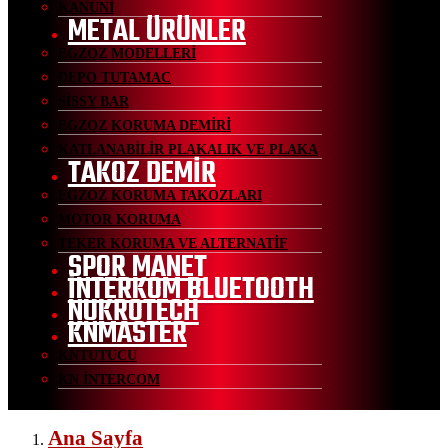
KANUNİ
METAL ÜRÜNLER
EGZOZ MODELLERİ
DEPO TUTAMAC
SİSSY BAR
EGZOZ KORUMA DEMİRİ
KATLANABİLİR PLAKALIK VE PLAKA
TAKOZ DEMİR
EGZOZ KORUMA TAKOZLARI
MOTOR KORUMA
TEKER KORUMA VE ALTERNATİF
SPOR MANET
İNTERKOM BLUETOOTH
NUKROTECH
KNMASTER
KNTUTUCU
KN İNTERCOM
Ana Sayfa