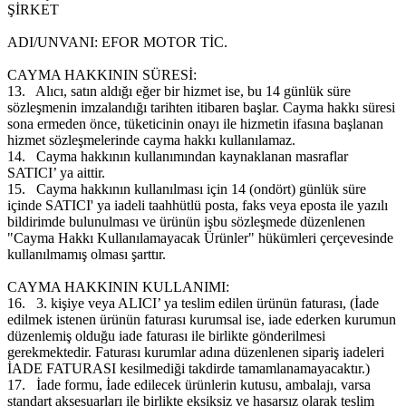
ŞİRKET
ADI/UNVANI: EFOR MOTOR TİC.
CAYMA HAKKININ SÜRESİ:
13.
Alıcı, satın aldığı eğer bir hizmet ise, bu 14 günlük süre
sözleşmenin imzalandığı tarihten itibaren başlar. Cayma hakkı süresi
sona ermeden önce, tüketicinin onayı ile hizmetin ifasına başlanan
hizmet sözleşmelerinde cayma hakkı kullanılamaz.
14.
Cayma hakkının kullanımından kaynaklanan masraflar
SATICI’ ya aittir.
15.
Cayma hakkının kullanılması için 14 (ondört) günlük süre
içinde SATICI' ya iadeli taahhütlü posta, faks veya eposta ile yazılı
bildirimde bulunulması ve ürünün işbu sözleşmede düzenlenen
"Cayma Hakkı Kullanılamayacak Ürünler" hükümleri çerçevesinde
kullanılmamış olması şarttır.
CAYMA HAKKININ KULLANIMI:
16.
3. kişiye veya ALICI’ ya teslim edilen ürünün faturası, (İade
edilmek istenen ürünün faturası kurumsal ise, iade ederken kurumun
düzenlemiş olduğu iade faturası ile birlikte gönderilmesi
gerekmektedir. Faturası kurumlar adına düzenlenen sipariş iadeleri
İADE FATURASI kesilmediği takdirde tamamlanamayacaktır.)
17.
İade formu, İade edilecek ürünlerin kutusu, ambalajı, varsa
standart aksesuarları ile birlikte eksiksiz ve hasarsız olarak teslim