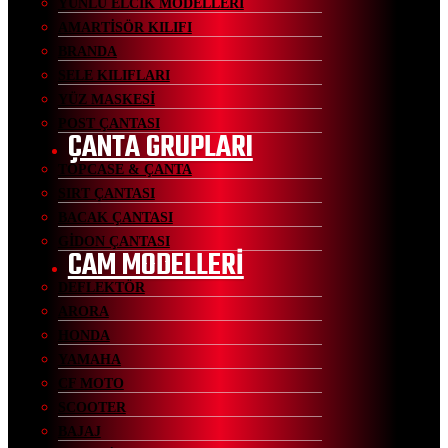
YÜNLÜ ELCİK MODELLERİ
AMARTİSÖR KILIFI
BRANDA
SELE KILIFLARI
YÜZ MASKESİ
POST ÇANTASI
ÇANTA GRUPLARI
TOPCASE & ÇANTA
SIRT ÇANTASI
BACAK ÇANTASI
GİDON ÇANTASI
CAM MODELLERİ
DEFLEKTÖR
ARORA
HONDA
YAMAHA
CF MOTO
SCOOTER
BAJAJ