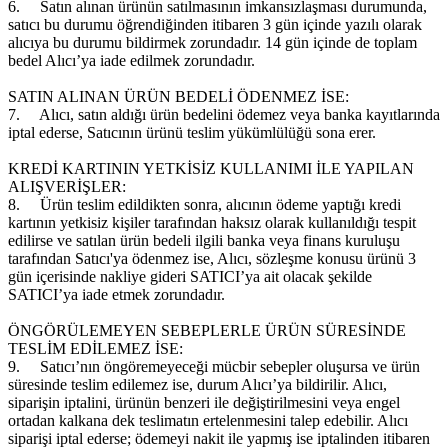
6.
Satın alınan ürünün satılmasının imkansızlaşması durumunda,
satıcı bu durumu öğrendiğinden itibaren 3 gün içinde yazılı olarak
alıcıya bu durumu bildirmek zorundadır. 14 gün içinde de toplam
bedel Alıcı’ya iade edilmek zorundadır.
SATIN ALINAN ÜRÜN BEDELİ ÖDENMEZ İSE:
7.
Alıcı, satın aldığı ürün bedelini ödemez veya banka kayıtlarında
iptal ederse, Satıcının ürünü teslim yükümlülüğü sona erer.
KREDİ KARTININ YETKİSİZ KULLANIMI İLE YAPILAN
ALIŞVERİŞLER:
8.
Ürün teslim edildikten sonra, alıcının ödeme yaptığı kredi
kartının yetkisiz kişiler tarafından haksız olarak kullanıldığı tespit
edilirse ve satılan ürün bedeli ilgili banka veya finans kuruluşu
tarafından Satıcı'ya ödenmez ise, Alıcı, sözleşme konusu ürünü 3
gün içerisinde nakliye gideri SATICI’ya ait olacak şekilde
SATICI’ya iade etmek zorundadır.
ÖNGÖRÜLEMEYEN SEBEPLERLE ÜRÜN SÜRESİNDE
TESLİM EDİLEMEZ İSE:
9.
Satıcı’nın öngöremeyeceği mücbir sebepler oluşursa ve ürün
süresinde teslim edilemez ise, durum Alıcı’ya bildirilir. Alıcı,
siparişin iptalini, ürünün benzeri ile değiştirilmesini veya engel
ortadan kalkana dek teslimatın ertelenmesini talep edebilir. Alıcı
siparişi iptal ederse; ödemeyi nakit ile yapmış ise iptalinden itibaren