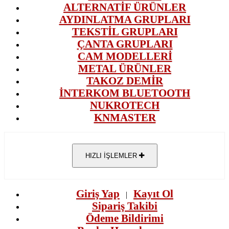
ALTERNATİF ÜRÜNLER
AYDINLATMA GRUPLARI
TEKSTİL GRUPLARI
ÇANTA GRUPLARI
CAM MODELLERİ
METAL ÜRÜNLER
TAKOZ DEMİR
İNTERKOM BLUETOOTH
NUKROTECH
KNMASTER
HIZLI İŞLEMLER
Giriş Yap
Kayıt Ol
|
Sipariş Takibi
Ödeme Bildirimi