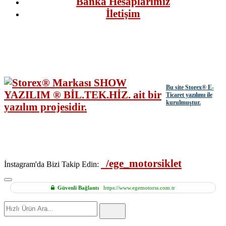
Banka Hesaplarımız
İletişim
Bu site
Storex
® E-
Ticaret yazılımı ile
kurulmuştur.
/ege_motorsiklet
İnstagram'da Bizi Takip Edin:
Güvenli Bağlantı
https://www.egemotorss.com.tr
Hızlı
Ürün
Ara