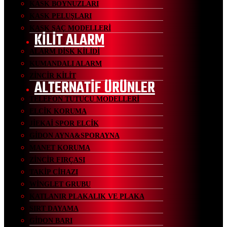
KASK BOYNUZLARI
KASK PELUŞLARI
KASK SAÇ MODELLERİ
KİLİT ALARM
ALARM DİSK KİLİDİ
KUMANDALI ALARM
ZİNCİR KİLİT
ALTERNATİF ÜRÜNLER
TELEFON TUTUCU MODELLERİ
ELCİK KORUMA
JİEKAİ SPOR ELCİK
GİDON AYNA&SPORAYNA
MANET KORUMA
ZİNCİR FIRÇASI
TAKİP CİHAZI
WİNGLET GRUBU
KATLANIR PLAKALIK VE PLAKA
SIRT DAYAMA
GİDON BARI