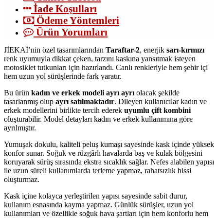
İade Koşulları
Ödeme Yöntemleri
Ürün Yorumları
JİEKAİ’nin özel tasarımlarından
Taraftar-2
, enerjik
sarı-kırmızı
renk uyumuyla dikkat çeken, tarzını kaskına yansıtmak isteyen
motosiklet tutkunları için hazırlandı. Canlı renkleriyle hem şehir içi
hem uzun yol sürüşlerinde fark yaratır.
Bu ürün
kadın ve erkek modeli ayrı ayrı
olacak şekilde
tasarlanmış olup
ayrı satılmaktadır
. Dileyen kullanıcılar kadın ve
erkek modellerini birlikte tercih ederek
uyumlu çift kombini
oluşturabilir. Model detayları kadın ve erkek kullanımına göre
ayrılmıştır.
Yumuşak dokulu, kaliteli peluş kumaşı sayesinde kask içinde yüksek
konfor sunar. Soğuk ve rüzgârlı havalarda baş ve kulak bölgesini
koruyarak sürüş sırasında ekstra sıcaklık sağlar. Nefes alabilen yapısı
ile uzun süreli kullanımlarda terleme yapmaz, rahatsızlık hissi
oluşturmaz.
Kask içine kolayca yerleştirilen yapısı sayesinde sabit durur,
kullanım esnasında kayma yapmaz. Günlük sürüşler, uzun yol
kullanımları ve özellikle soğuk hava şartları için hem konforlu hem