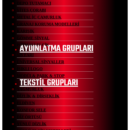
DEPO TUTAMACI
VİTES ÇORABI
METAL İÇ ÇAMURLUK
GRANAJ KORUMA MODELLERİ
KARIŞIK
GÖMME SİNYAL
AYDINLATMA GRUPLARI
ISITMALI ELCİK
SİS FARI
ÜNİVERSAL SİNYALLER
IŞIKLI LOGO
MODÜL& PARK & STOP
TEKSTİL GRUPLARI
YAĞMURLUK
DİZLİK & DİRSEKLİK
ELDİVEN
KONFOR SELE
DİZ ÖRTÜSÜ
YÜNLÜ DİZLİK