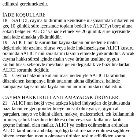
edilmesi gerekmektedir.
İADE KOŞULLARI:
18.
SATICI, cayma bildiriminin kendisine ulaşmasından itibaren en
geç 10 günlük süre içerisinde toplam bedeli ve ALICI’yı borç altına
sokan belgeleri ALICI’ ya iade etmek ve 20 günlük süre içerisinde
malı iade almakla yükümlüdür.
19.
ALICI’ nın kusurundan kaynaklanan bir nedenle malın
değerinde bir azalma olursa veya iade imkânsızlaşırsa ALICI kusuru
oranında SATICI’ nın zararlarını tazmin etmekle yükümlüdür. Ancak
cayma hakkı süresi içinde malın veya ürünün usulüne uygun
kullanılması sebebiyle meydana gelen değişiklik ve bozulmalardan
ALICI sorumlu değildir.
20.
Cayma hakkının kullanılması nedeniyle SATICI tarafından
düzenlenen kampanya limit tutarının altına düşülmesi halinde
kampanya kapsamında faydalanılan indirim miktarı iptal edilir.
CAYMA HAKKI KULLANILAMAYACAK ÜRÜNLER:
21.
ALICI’nın isteği veya açıkça kişisel ihtiyaçları doğrultusunda
hazırlanan ve geri gönderilmeye müsait olmayan, iç giyim alt
parçaları, mayo ve bikini altları, makyaj malzemeleri, tek kullanımlık
ürünler, çabuk bozulma tehlikesi olan veya son kullanma tarihi
geçme ihtimali olan mallar, ALICI’ya teslim edilmesinin ardından
ALICI tarafından ambalajı açıldığı takdirde iade edilmesi sağlık ve
hijyen açısından uygun olmayan ürünler, teslim edildikten sonra