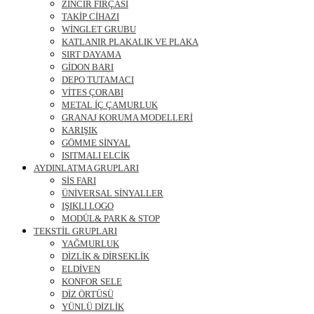
ZİNCİR FIRÇASI
TAKİP CİHAZI
WİNGLET GRUBU
KATLANIR PLAKALIK VE PLAKA
SIRT DAYAMA
GİDON BARI
DEPO TUTAMACI
VİTES ÇORABI
METAL İÇ ÇAMURLUK
GRANAJ KORUMA MODELLERİ
KARIŞIK
GÖMME SİNYAL
ISITMALI ELCİK
AYDINLATMA GRUPLARI
SİS FARI
ÜNİVERSAL SİNYALLER
IŞIKLI LOGO
MODÜL& PARK & STOP
TEKSTİL GRUPLARI
YAĞMURLUK
DİZLİK & DİRSEKLİK
ELDİVEN
KONFOR SELE
DİZ ÖRTÜSÜ
YÜNLÜ DİZLİK