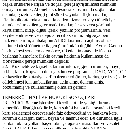
başka ürünlerle karışan ve doğası gereği ayrıştırılması mümkün
olmayan ürünler, Abonelik sözleşmesi kapsamında sağlananlar
dışında, gazete ve dergi gibi süreli yayınlara ilişkin mallar,
Elektronik ortamda anında ifa edilen hizmetler veya tüketiciye
anında teslim edilen gayrimaddi mallar, ile ses veya görüntü
kayıtlarının, kitap, dijital içerik, yazılım programlarının, veri
kaydedebilme ve veri depolama cihazlarının, bilgisayar sarf
malzemelerinin, ambalajının ALICI tarafından açılmış olması
halinde iadesi Yönetmelik gereği mümkün değildir. Ayrıca Cayma
hakkı süresi sona ermeden önce, tüketicinin onayı ile ifasına
başlanan hizmetlere ilişkin cayma hakkının kullanılması da
Yönetmelik gereği mümkün değildir.
22.
Kozmetik ve kişisel bakım ürünleri, iç giyim ürünleri, mayo,
bikini, kitap, kopyalanabilir yazılım ve programlar, DVD, VCD, CD
ve kasetler ile kırtasiye sarf malzemeleri (toner, kartuş, şerit vb.) iade
edilebilmesi için ambalajlarının açılmamış, denenmemiş,
bozulmamış ve kullanılmamış olmaları gerekir.
TEMERRÜT HALİ VE HUKUKİ SONUÇLARI
23.
ALICI, ödeme işlemlerini kredi kartı ile yaptığı durumda
temerrüde düştüğü takdirde, kart sahibi banka ile arasındaki kredi
kartı sözleşmesi çerçevesinde faiz ödeyeceğini ve bankaya karşı
sorumlu olacağını kabul, beyan ve taahhüt eder. Bu durumda ilgili
banka hukuki yollara başvurabilir; doğacak masrafları ve vekâlet
ücretini ALICI’dan talep edebilir ve her koşulda ALICI’nın