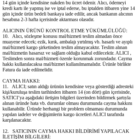
14 gün içinde kendisine nakden bu ücret ödenir. Alıcı, ödemeyi
kredi kartı ile yapmış ise ve iptal ederse, bu iptalden itibaren yine 14
gün içinde ürün bedeli bankaya iade edilir, ancak bankanın alıcının
hesabına 2-3 hafta içerisinde aktarması olasıdır.
ALICININ ÜRÜNÜ KONTROL ETME YÜKÜMLÜLÜĞÜ:
10.
Alıcı, sözleşme konusu mal/hizmeti teslim almadan önce
muayene edecek; ezik, kırık, ambalajı yırtılmış vb. hasarlı ve ayıplı
mal/hizmeti kargo şirketinden teslim almayacaktır. Teslim alınan
mal/hizmetin hasarsız ve sağlam olduğu kabul edilecektir. ALICI ,
Teslimden sonra mal/hizmeti özenle korunmak zorundadır. Cayma
hakkı kullanılacaksa mal/hizmet kullanılmamalıdır. Ürünle birlikte
Fatura da iade edilmelidir.
CAYMA HAKKI:
11.
ALICI; satın aldığı ürünün kendisine veya gösterdiği adresteki
kişi/kuruluşa teslim tarihinden itibaren 14 (on dört) gün içerisinde,
SATICI’ya aşağıdaki iletişim bilgileri üzerinden bildirmek şartıyla
alınan üründe hata vb. durumlar olması durumunda cayma hakkını
kullanabilir. Üründe herhangi bir problem olmaması durumunda
yapılan iadeler ve değişimlerin kargo ücretleri ALICI tarafında
karşılanacaktır.
12.
SATICININ CAYMA HAKKI BİLDİRİMİ YAPILACAK
İLETİŞİM BİLGİLERİ: