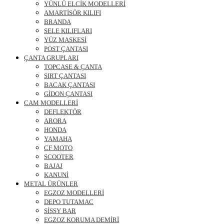
YÜNLÜ ELCİK MODELLERİ
AMARTİSÖR KILIFI
BRANDA
SELE KILIFLARI
YÜZ MASKESİ
POST ÇANTASI
ÇANTA GRUPLARI
TOPCASE & ÇANTA
SIRT ÇANTASI
BACAK ÇANTASI
GİDON ÇANTASI
CAM MODELLERİ
DEFLEKTÖR
ARORA
HONDA
YAMAHA
CF MOTO
SCOOTER
BAJAJ
KANUNİ
METAL ÜRÜNLER
EGZOZ MODELLERİ
DEPO TUTAMAC
SİSSY BAR
EGZOZ KORUMA DEMİRİ