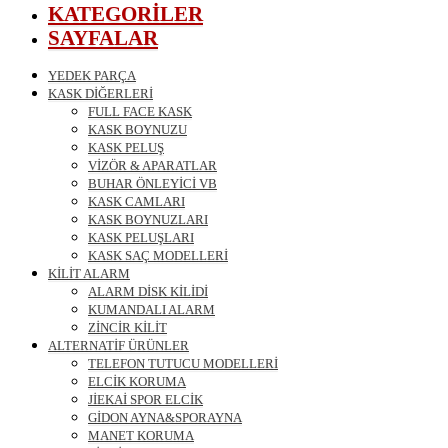
KATEGORİLER
SAYFALAR
YEDEK PARÇA
KASK DİĞERLERİ
FULL FACE KASK
KASK BOYNUZU
KASK PELUŞ
VİZÖR & APARATLAR
BUHAR ÖNLEYİCİ VB
KASK CAMLARI
KASK BOYNUZLARI
KASK PELUŞLARI
KASK SAÇ MODELLERİ
KİLİT ALARM
ALARM DİSK KİLİDİ
KUMANDALI ALARM
ZİNCİR KİLİT
ALTERNATİF ÜRÜNLER
TELEFON TUTUCU MODELLERİ
ELCİK KORUMA
JİEKAİ SPOR ELCİK
GİDON AYNA&SPORAYNA
MANET KORUMA