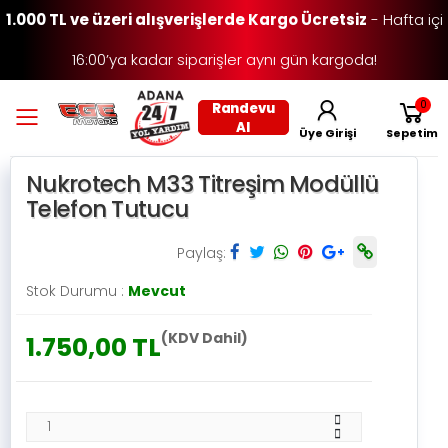
1.000 TL ve üzeri alışverişlerde Kargo Ücretsiz
- Hafta içi
16:00’ya kadar siparişler aynı gün kargoda!
0
Randevu
Toggle mobile menu
Al
Üye Girişi
Sepetim
Nukrotech M33 Titreşim Modüllü
Telefon Tutucu
Paylaş:
Stok Durumu :
Mevcut
(KDV Dahil)
1.750,00 TL