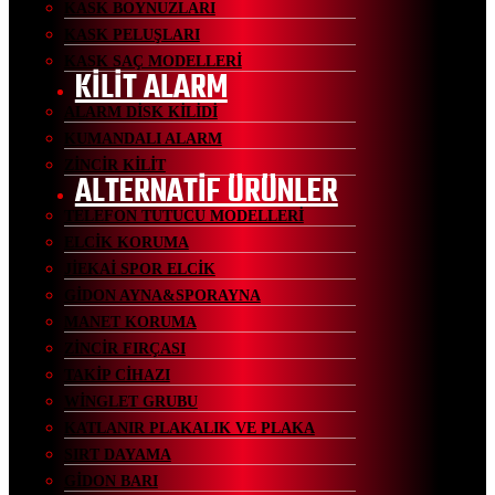
KASK BOYNUZLARI
KASK PELUŞLARI
KASK SAÇ MODELLERİ
KİLİT ALARM
ALARM DİSK KİLİDİ
KUMANDALI ALARM
ZİNCİR KİLİT
ALTERNATİF ÜRÜNLER
TELEFON TUTUCU MODELLERİ
ELCİK KORUMA
JİEKAİ SPOR ELCİK
GİDON AYNA&SPORAYNA
MANET KORUMA
ZİNCİR FIRÇASI
TAKİP CİHAZI
WİNGLET GRUBU
KATLANIR PLAKALIK VE PLAKA
SIRT DAYAMA
GİDON BARI