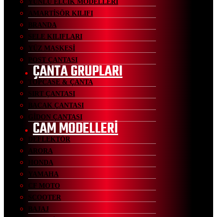
YÜNLÜ ELCİK MODELLERİ
AMARTİSÖR KILIFI
BRANDA
SELE KILIFLARI
YÜZ MASKESİ
POST ÇANTASI
ÇANTA GRUPLARI
TOPCASE & ÇANTA
SIRT ÇANTASI
BACAK ÇANTASI
GİDON ÇANTASI
CAM MODELLERİ
DEFLEKTÖR
ARORA
HONDA
YAMAHA
CF MOTO
SCOOTER
BAJAJ