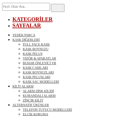
Hızlı
Ürün
Ara
KATEGORİLER
SAYFALAR
YEDEK PARÇA
KASK DİĞERLERİ
FULL FACE KASK
KASK BOYNUZU
KASK PELUŞ
VİZÖR & APARATLAR
BUHAR ÖNLEYİCİ VB
KASK CAMLARI
KASK BOYNUZLARI
KASK PELUŞLARI
KASK SAÇ MODELLERİ
KİLİT ALARM
ALARM DİSK KİLİDİ
KUMANDALI ALARM
ZİNCİR KİLİT
ALTERNATİF ÜRÜNLER
TELEFON TUTUCU MODELLERİ
ELCİK KORUMA