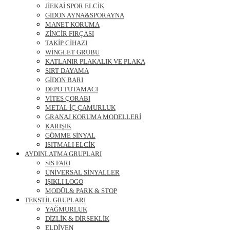
JİEKAİ SPOR ELCİK
GİDON AYNA&SPORAYNA
MANET KORUMA
ZİNCİR FIRÇASI
TAKİP CİHAZI
WİNGLET GRUBU
KATLANIR PLAKALIK VE PLAKA
SIRT DAYAMA
GİDON BARI
DEPO TUTAMACI
VİTES ÇORABI
METAL İÇ ÇAMURLUK
GRANAJ KORUMA MODELLERİ
KARIŞIK
GÖMME SİNYAL
ISITMALI ELCİK
AYDINLATMA GRUPLARI
SİS FARI
ÜNİVERSAL SİNYALLER
IŞIKLI LOGO
MODÜL& PARK & STOP
TEKSTİL GRUPLARI
YAĞMURLUK
DİZLİK & DİRSEKLİK
ELDİVEN