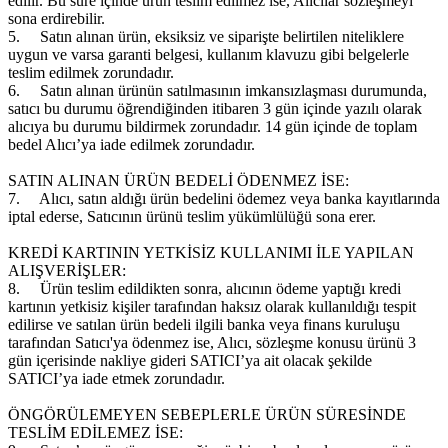
edilir. Bu süre içinde ürün teslim edilmez ise, Alıcılar sözleşmeyi
sona erdirebilir.
5.
Satın alınan ürün, eksiksiz ve siparişte belirtilen niteliklere
uygun ve varsa garanti belgesi, kullanım klavuzu gibi belgelerle
teslim edilmek zorundadır.
6.
Satın alınan ürünün satılmasının imkansızlaşması durumunda,
satıcı bu durumu öğrendiğinden itibaren 3 gün içinde yazılı olarak
alıcıya bu durumu bildirmek zorundadır. 14 gün içinde de toplam
bedel Alıcı’ya iade edilmek zorundadır.
SATIN ALINAN ÜRÜN BEDELİ ÖDENMEZ İSE:
7.
Alıcı, satın aldığı ürün bedelini ödemez veya banka kayıtlarında
iptal ederse, Satıcının ürünü teslim yükümlülüğü sona erer.
KREDİ KARTININ YETKİSİZ KULLANIMI İLE YAPILAN
ALIŞVERİŞLER:
8.
Ürün teslim edildikten sonra, alıcının ödeme yaptığı kredi
kartının yetkisiz kişiler tarafından haksız olarak kullanıldığı tespit
edilirse ve satılan ürün bedeli ilgili banka veya finans kuruluşu
tarafından Satıcı'ya ödenmez ise, Alıcı, sözleşme konusu ürünü 3
gün içerisinde nakliye gideri SATICI’ya ait olacak şekilde
SATICI’ya iade etmek zorundadır.
ÖNGÖRÜLEMEYEN SEBEPLERLE ÜRÜN SÜRESİNDE
TESLİM EDİLEMEZ İSE: