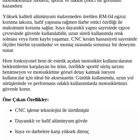
motosikletinize modern, sportif ve dikkat çekici bir görünüm
kazandırır.
Yüksek kaliteli alüminyum malzemeden üretilen RM-04 egzoz
koruma takozu, hafif yapısına rağmen darbe emici özelliği ile
maksimum koruma sağlar. Isıya dayanıklı yapısı sayesinde egzoz
çevresinde güvenle kullanılabilir, uzun süreli kullanımda renk
solması veya form kaybı yaşamaz. CNC kesim hassasiyeti sayesinde
ölçüler birebir uyumludur ve montaj sırasında sorunsuz bir deneyim
sunar.
Hem fonksiyonel hem de estetik açıdan motosiklet kullanıcılarının
beklentilerini karşılayan bu ürün, özellikle sportif sürüş tarzını
benimseyen ve motosikletine görsel detay katmak isteyen
kullanıcılar için ideal bir aksesuardır. Günlük kullanımda, uzun yol
sürüşlerinde ve performans odaklı kullanımlarda motosikletinizi
güvenle korur.
Öne Çıkan Özellikler:
CNC işleme teknolojisi ile üretilmiştir
Dayanıklı ve hafif alüminyum gövde
Isıya ve darbelere karşı yüksek direnç