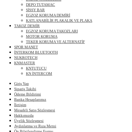
DEPO TUTAMAC
SİSSY BAR
EGZOZ KORUMA DEMİRİ
KATLANABİLİR PLAKALIK VE PLAKA
TAKOZ DEMİR
EGZOZ KORUMA TAKOZLARI
MOTOR KORUMA
TEKER KORUMA VE ALTERNATİF
SPOR MANET
İNTERKOM BLUETOOTH
NUKROTECH
KNMASTER
KNTUTUCU
KN İNTERCOM
Giriş Yap
Sipariş Takibi
Ödeme Bildirimi
Banka Hesaplarımız
İletişim
Mesafeli Satış Sözleşmesi
Hakkımızda
Üyelik Sözleşmesi
Aydınlatma ve Rıza Metni
Ön Bilgilendirme Formu