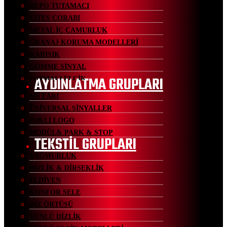
DEPO TUTAMACI
VİTES ÇORABI
METAL İÇ ÇAMURLUK
GRANAJ KORUMA MODELLERİ
KARIŞIK
GÖMME SİNYAL
AYDINLATMA GRUPLARI
ISITMALI ELCİK
SİS FARI
ÜNİVERSAL SİNYALLER
IŞIKLI LOGO
MODÜL& PARK & STOP
TEKSTİL GRUPLARI
YAĞMURLUK
DİZLİK & DİRSEKLİK
ELDİVEN
KONFOR SELE
DİZ ÖRTÜSÜ
YÜNLÜ DİZLİK