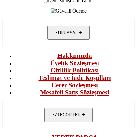
güvenli sürüşe adım atın!
KURUMSAL
Hakkımızda
Üyelik Sözleşmesi
Gizlilik Politikası
Teslimat ve İade Koşulları
Çerez Sözleşmesi
Mesafeli Satış Sözleşmesi
KATEGORİLER