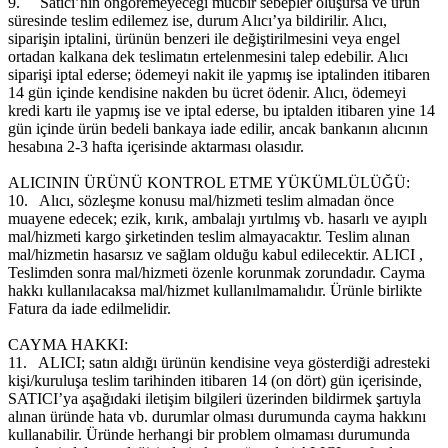
9.
Satıcı’nın öngöremeyeceği mücbir sebepler oluşursa ve ürün
süresinde teslim edilemez ise, durum Alıcı’ya bildirilir. Alıcı,
siparişin iptalini, ürünün benzeri ile değiştirilmesini veya engel
ortadan kalkana dek teslimatın ertelenmesini talep edebilir. Alıcı
siparişi iptal ederse; ödemeyi nakit ile yapmış ise iptalinden itibaren
14 gün içinde kendisine nakden bu ücret ödenir. Alıcı, ödemeyi
kredi kartı ile yapmış ise ve iptal ederse, bu iptalden itibaren yine 14
gün içinde ürün bedeli bankaya iade edilir, ancak bankanın alıcının
hesabına 2-3 hafta içerisinde aktarması olasıdır.
ALICININ ÜRÜNÜ KONTROL ETME YÜKÜMLÜLÜĞÜ:
10.
Alıcı, sözleşme konusu mal/hizmeti teslim almadan önce
muayene edecek; ezik, kırık, ambalajı yırtılmış vb. hasarlı ve ayıplı
mal/hizmeti kargo şirketinden teslim almayacaktır. Teslim alınan
mal/hizmetin hasarsız ve sağlam olduğu kabul edilecektir. ALICI ,
Teslimden sonra mal/hizmeti özenle korunmak zorundadır. Cayma
hakkı kullanılacaksa mal/hizmet kullanılmamalıdır. Ürünle birlikte
Fatura da iade edilmelidir.
CAYMA HAKKI:
11.
ALICI; satın aldığı ürünün kendisine veya gösterdiği adresteki
kişi/kuruluşa teslim tarihinden itibaren 14 (on dört) gün içerisinde,
SATICI’ya aşağıdaki iletişim bilgileri üzerinden bildirmek şartıyla
alınan üründe hata vb. durumlar olması durumunda cayma hakkını
kullanabilir. Üründe herhangi bir problem olmaması durumunda