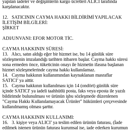
yapılan iadeler ve değişimlerin kargo ücretleri ALICI tarafında
karşılanacaktır.
12.
SATICININ CAYMA HAKKI BİLDİRİMİ YAPILACAK
İLETİŞİM BİLGİLERİ:
ŞİRKET
ADI/UNVANI: EFOR MOTOR TİC.
CAYMA HAKKININ SÜRESİ:
13.
Alıcı, satın aldığı eğer bir hizmet ise, bu 14 günlük süre
sözleşmenin imzalandığı tarihten itibaren başlar. Cayma hakkı süresi
sona ermeden önce, tüketicinin onayı ile hizmetin ifasına başlanan
hizmet sözleşmelerinde cayma hakkı kullanılamaz.
14.
Cayma hakkının kullanımından kaynaklanan masraflar
SATICI’ ya aittir.
15.
Cayma hakkının kullanılması için 14 (ondört) günlük süre
içinde SATICI' ya iadeli taahhütlü posta, faks veya eposta ile yazılı
bildirimde bulunulması ve ürünün işbu sözleşmede düzenlenen
"Cayma Hakkı Kullanılamayacak Ürünler" hükümleri çerçevesinde
kullanılmamış olması şarttır.
CAYMA HAKKININ KULLANIMI:
16.
3. kişiye veya ALICI’ ya teslim edilen ürünün faturası, (İade
edilmek istenen ürünün faturası kurumsal ise, iade ederken kurumun