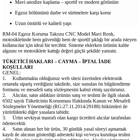
Mavi anodize kaplama – sportif ve modern görünüm
Egzoz bölümünü darbe ve sürtmelere karşı korur
Uzun ömürlü ve kaliteli yapı
RM-04 Egzoz Koruma Takozu CNC Model Mavi Renk,
motosikletinde hem güvenliği hem de sportif şıklığı bir arada isteyen
kullanıcılar için ideal bir tercihtir. Sisteme eklerken ürünün kalite
algısını ve motosiklete kattığı değeri güçlü şekilde yansıtır.
TÜKETİCİ HAKLARI – CAYMA – İPTAL İADE
KOŞULLARI
GENEL:
1.
Kullanmakta olduğunuz web sitesi üzerinden elektronik
ortamda sipariş verdiğiniz takdirde, size sunulan ön bilgilendirme
formunu ve mesafeli satış sözleşmesini kabul etmiş sayılırsınız.
2.
Alıcılar, satın aldıkları ürünün satış ve teslimi ile ilgili olarak
6502 sayılı Tüketicinin Korunması Hakkında Kanun ve Mesafeli
Sözleşmeler Yönetmeliği (RG:27.11.2014/29188) hükümleri ile
yürürlükteki diğer yasalara tabidir.
3.
Ürün sevkiyat masrafı olan kargo ücretleri alıcılar tarafından
ödenecektir.
4.
Satın alınan her bir ürün, 30 günlük yasal süreyi aşmamak
kaydı ile alıcının gösterdiği adresteki kişi ve/veya kuruluşa teslim