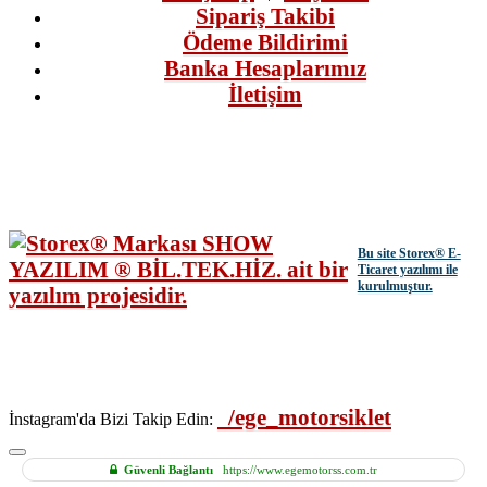
Sipariş Takibi
Ödeme Bildirimi
Banka Hesaplarımız
İletişim
Bu site
Storex
® E-
Ticaret yazılımı ile
kurulmuştur.
/ege_motorsiklet
İnstagram'da Bizi Takip Edin:
Güvenli Bağlantı
https://www.egemotorss.com.tr