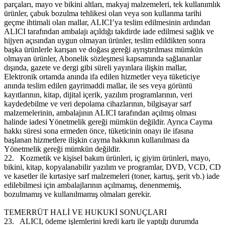
parçaları, mayo ve bikini altları, makyaj malzemeleri, tek kullanımlık
ürünler, çabuk bozulma tehlikesi olan veya son kullanma tarihi
geçme ihtimali olan mallar, ALICI’ya teslim edilmesinin ardından
ALICI tarafından ambalajı açıldığı takdirde iade edilmesi sağlık ve
hijyen açısından uygun olmayan ürünler, teslim edildikten sonra
başka ürünlerle karışan ve doğası gereği ayrıştırılması mümkün
olmayan ürünler, Abonelik sözleşmesi kapsamında sağlananlar
dışında, gazete ve dergi gibi süreli yayınlara ilişkin mallar,
Elektronik ortamda anında ifa edilen hizmetler veya tüketiciye
anında teslim edilen gayrimaddi mallar, ile ses veya görüntü
kayıtlarının, kitap, dijital içerik, yazılım programlarının, veri
kaydedebilme ve veri depolama cihazlarının, bilgisayar sarf
malzemelerinin, ambalajının ALICI tarafından açılmış olması
halinde iadesi Yönetmelik gereği mümkün değildir. Ayrıca Cayma
hakkı süresi sona ermeden önce, tüketicinin onayı ile ifasına
başlanan hizmetlere ilişkin cayma hakkının kullanılması da
Yönetmelik gereği mümkün değildir.
22.
Kozmetik ve kişisel bakım ürünleri, iç giyim ürünleri, mayo,
bikini, kitap, kopyalanabilir yazılım ve programlar, DVD, VCD, CD
ve kasetler ile kırtasiye sarf malzemeleri (toner, kartuş, şerit vb.) iade
edilebilmesi için ambalajlarının açılmamış, denenmemiş,
bozulmamış ve kullanılmamış olmaları gerekir.
TEMERRÜT HALİ VE HUKUKİ SONUÇLARI
23.
ALICI, ödeme işlemlerini kredi kartı ile yaptığı durumda