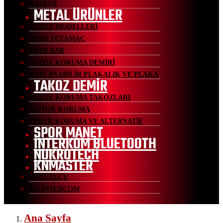
KANUNİ
METAL ÜRÜNLER
EGZOZ MODELLERİ
DEPO TUTAMAC
SİSSY BAR
EGZOZ KORUMA DEMİRİ
KATLANABİLİR PLAKALIK VE PLAKA
TAKOZ DEMİR
EGZOZ KORUMA TAKOZLARI
MOTOR KORUMA
TEKER KORUMA VE ALTERNATİF
SPOR MANET
İNTERKOM BLUETOOTH
NUKROTECH
KNMASTER
KNTUTUCU
KN İNTERCOM
Ana Sayfa