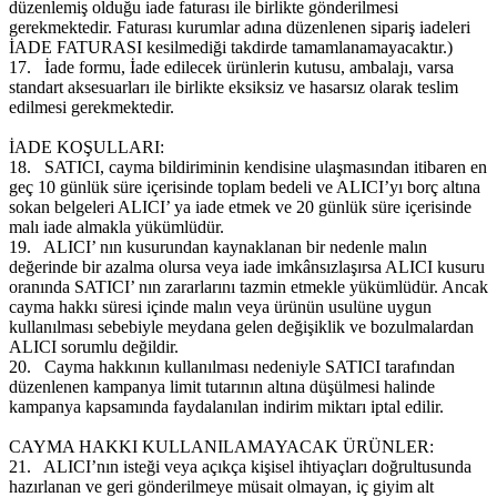
düzenlemiş olduğu iade faturası ile birlikte gönderilmesi
gerekmektedir. Faturası kurumlar adına düzenlenen sipariş iadeleri
İADE FATURASI kesilmediği takdirde tamamlanamayacaktır.)
17.
İade formu, İade edilecek ürünlerin kutusu, ambalajı, varsa
standart aksesuarları ile birlikte eksiksiz ve hasarsız olarak teslim
edilmesi gerekmektedir.
İADE KOŞULLARI:
18.
SATICI, cayma bildiriminin kendisine ulaşmasından itibaren en
geç 10 günlük süre içerisinde toplam bedeli ve ALICI’yı borç altına
sokan belgeleri ALICI’ ya iade etmek ve 20 günlük süre içerisinde
malı iade almakla yükümlüdür.
19.
ALICI’ nın kusurundan kaynaklanan bir nedenle malın
değerinde bir azalma olursa veya iade imkânsızlaşırsa ALICI kusuru
oranında SATICI’ nın zararlarını tazmin etmekle yükümlüdür. Ancak
cayma hakkı süresi içinde malın veya ürünün usulüne uygun
kullanılması sebebiyle meydana gelen değişiklik ve bozulmalardan
ALICI sorumlu değildir.
20.
Cayma hakkının kullanılması nedeniyle SATICI tarafından
düzenlenen kampanya limit tutarının altına düşülmesi halinde
kampanya kapsamında faydalanılan indirim miktarı iptal edilir.
CAYMA HAKKI KULLANILAMAYACAK ÜRÜNLER:
21.
ALICI’nın isteği veya açıkça kişisel ihtiyaçları doğrultusunda
hazırlanan ve geri gönderilmeye müsait olmayan, iç giyim alt