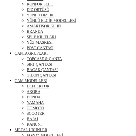
KONFOR SELE
DİZ ÖRTÜSÜ
YÜNLÜ DİZLİK
YÜNLÜ ELCİK MODELLERİ
AMARTİSÖR KILIFI
BRANDA
SELE KILIFLARI
YÜZ MASKESİ
POST ÇANTASI
ÇANTA GRUPLARI
TOPCASE & ÇANTA
SIRT ÇANTASI
BACAK ÇANTASI
GİDON ÇANTASI
CAM MODELLERİ
DEFLEKTÖR
ARORA
HONDA
YAMAHA
CF MOTO
SCOOTER
BAJAJ
KANUNİ
METAL ÜRÜNLER
EGZOZ MODELLERİ