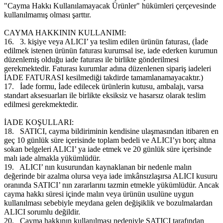
"Cayma Hakkı Kullanılamayacak Ürünler" hükümleri çerçevesinde
kullanılmamış olması şarttır.
CAYMA HAKKININ KULLANIMI:
16.
3. kişiye veya ALICI’ ya teslim edilen ürünün faturası, (İade
edilmek istenen ürünün faturası kurumsal ise, iade ederken kurumun
düzenlemiş olduğu iade faturası ile birlikte gönderilmesi
gerekmektedir. Faturası kurumlar adına düzenlenen sipariş iadeleri
İADE FATURASI kesilmediği takdirde tamamlanamayacaktır.)
17.
İade formu, İade edilecek ürünlerin kutusu, ambalajı, varsa
standart aksesuarları ile birlikte eksiksiz ve hasarsız olarak teslim
edilmesi gerekmektedir.
İADE KOŞULLARI:
18.
SATICI, cayma bildiriminin kendisine ulaşmasından itibaren en
geç 10 günlük süre içerisinde toplam bedeli ve ALICI’yı borç altına
sokan belgeleri ALICI’ ya iade etmek ve 20 günlük süre içerisinde
malı iade almakla yükümlüdür.
19.
ALICI’ nın kusurundan kaynaklanan bir nedenle malın
değerinde bir azalma olursa veya iade imkânsızlaşırsa ALICI kusuru
oranında SATICI’ nın zararlarını tazmin etmekle yükümlüdür. Ancak
cayma hakkı süresi içinde malın veya ürünün usulüne uygun
kullanılması sebebiyle meydana gelen değişiklik ve bozulmalardan
ALICI sorumlu değildir.
20.
Cayma hakkının kullanılması nedeniyle SATICI tarafından