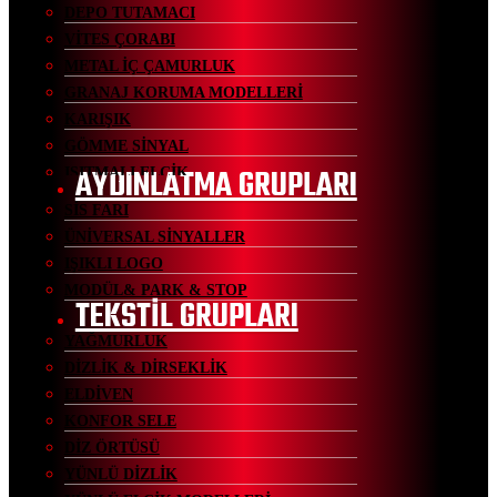
DEPO TUTAMACI
VİTES ÇORABI
METAL İÇ ÇAMURLUK
GRANAJ KORUMA MODELLERİ
KARIŞIK
GÖMME SİNYAL
AYDINLATMA GRUPLARI
ISITMALI ELCİK
SİS FARI
ÜNİVERSAL SİNYALLER
IŞIKLI LOGO
MODÜL& PARK & STOP
TEKSTİL GRUPLARI
YAĞMURLUK
DİZLİK & DİRSEKLİK
ELDİVEN
KONFOR SELE
DİZ ÖRTÜSÜ
YÜNLÜ DİZLİK