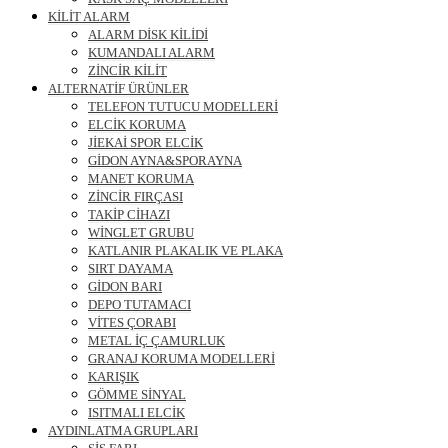
KİLİT ALARM
ALARM DİSK KİLİDİ
KUMANDALI ALARM
ZİNCİR KİLİT
ALTERNATİF ÜRÜNLER
TELEFON TUTUCU MODELLERİ
ELCİK KORUMA
JİEKAİ SPOR ELCİK
GİDON AYNA&SPORAYNA
MANET KORUMA
ZİNCİR FIRÇASI
TAKİP CİHAZI
WİNGLET GRUBU
KATLANIR PLAKALIK VE PLAKA
SIRT DAYAMA
GİDON BARI
DEPO TUTAMACI
VİTES ÇORABI
METAL İÇ ÇAMURLUK
GRANAJ KORUMA MODELLERİ
KARIŞIK
GÖMME SİNYAL
ISITMALI ELCİK
AYDINLATMA GRUPLARI