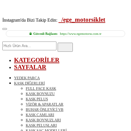
/ege_motorsiklet
İnstagram'da Bizi Takip Edin:
Güvenli Bağlantı
https://www.egemotorss.com.tr
Hızlı
Ürün
Ara
KATEGORİLER
SAYFALAR
YEDEK PARÇA
KASK DİĞERLERİ
FULL FACE KASK
KASK BOYNUZU
KASK PELUŞ
VİZÖR & APARATLAR
BUHAR ÖNLEYİCİ VB
KASK CAMLARI
KASK BOYNUZLARI
KASK PELUŞLARI
KASK SAÇ MODELLERİ