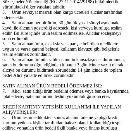
Sözleşmeler Yönetmeliği (RG:27.11.2014/29188) hükümleri ile
yürürlükteki diğer yasalara tabidir.
3.
Ürün sevkiyat masrafı olan kargo ücretleri alıcılar tarafından
ödenecektir.
4.
Satın alınan her bir ürün, 30 günlük yasal süreyi aşmamak
kaydı ile alıcının gösterdiği adresteki kişi ve/veya kuruluşa teslim
edilir. Bu süre içinde ürün teslim edilmez ise, Alıcılar sözleşmeyi
sona erdirebilir.
5.
Satın alınan ürün, eksiksiz ve siparişte belirtilen niteliklere
uygun ve varsa garanti belgesi, kullanım klavuzu gibi belgelerle
teslim edilmek zorundadır.
6.
Satın alınan ürünün satılmasının imkansızlaşması durumunda,
satıcı bu durumu öğrendiğinden itibaren 3 gün içinde yazılı olarak
alıcıya bu durumu bildirmek zorundadır. 14 gün içinde de toplam
bedel Alıcı’ya iade edilmek zorundadır.
SATIN ALINAN ÜRÜN BEDELİ ÖDENMEZ İSE:
7.
Alıcı, satın aldığı ürün bedelini ödemez veya banka kayıtlarında
iptal ederse, Satıcının ürünü teslim yükümlülüğü sona erer.
KREDİ KARTININ YETKİSİZ KULLANIMI İLE YAPILAN
ALIŞVERİŞLER:
8.
Ürün teslim edildikten sonra, alıcının ödeme yaptığı kredi
kartının yetkisiz kişiler tarafından haksız olarak kullanıldığı tespit
edilirse ve satılan ürün bedeli ilgili banka veya finans kuruluşu