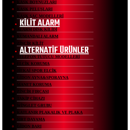
KASK BOYNUZLARI
KASK PELUŞLARI
KASK SAÇ MODELLERİ
KİLİT ALARM
ALARM DİSK KİLİDİ
KUMANDALI ALARM
ZİNCİR KİLİT
ALTERNATİF ÜRÜNLER
TELEFON TUTUCU MODELLERİ
ELCİK KORUMA
JİEKAİ SPOR ELCİK
GİDON AYNA&SPORAYNA
MANET KORUMA
ZİNCİR FIRÇASI
TAKİP CİHAZI
WİNGLET GRUBU
KATLANIR PLAKALIK VE PLAKA
SIRT DAYAMA
GİDON BARI