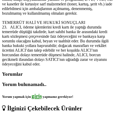
ve kasetler ile kırtasiye sarf malzemeleri (toner, kartuş, şerit vb.) iade
edilebilmesi için ambalajlarının açılmamış, denenmemiş,
bozulmamış ve kullanılmamış olmaları gerekir.
TEMERRÜT HALİ VE HUKUKİ SONUÇLARI
23.
ALICI, ödeme işlemlerini kredi kartı ile yaptığı durumda
temerrüde düştüğü takdirde, kart sahibi banka ile arasındaki kredi
kartı sözleşmesi çerçevesinde faiz ödeyeceğini ve bankaya karşı
sorumlu olacağını kabul, beyan ve taahhüt eder. Bu durumda ilgili
banka hukuki yollara başvurabilir; doğacak masrafları ve vekâlet
ücretini ALICI’dan talep edebilir ve her koşulda ALICI’nın
borcundan dolayı temerrüde düşmesi halinde, ALICI, borcun
gecikmeli ifasından dolayı SATICI’nın uğradığı zarar ve ziyanını
ödeyeceğini kabul eder.
Yorumlar
Yorum bulunamadı..
giriş
Yorum yapmak için
yapmanız gerekiyor!
İlginizi Çekebilecek Ürünler