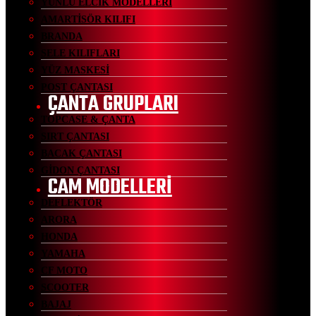
YÜNLÜ ELCİK MODELLERİ
AMARTİSÖR KILIFI
BRANDA
SELE KILIFLARI
YÜZ MASKESİ
POST ÇANTASI
ÇANTA GRUPLARI
TOPCASE & ÇANTA
SIRT ÇANTASI
BACAK ÇANTASI
GİDON ÇANTASI
CAM MODELLERİ
DEFLEKTÖR
ARORA
HONDA
YAMAHA
CF MOTO
SCOOTER
BAJAJ