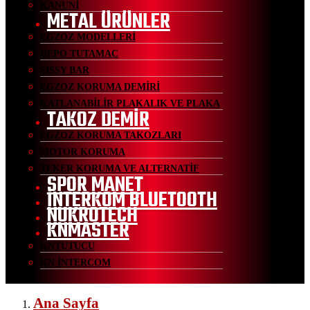
KANUNİ
METAL ÜRÜNLER
EGZOZ MODELLERİ
DEPO TUTAMAC
SİSSY BAR
EGZOZ KORUMA DEMİRİ
KATLANABİLİR PLAKALIK VE PLAKA
TAKOZ DEMİR
EGZOZ KORUMA TAKOZLARI
MOTOR KORUMA
TEKER KORUMA VE ALTERNATİF
SPOR MANET
İNTERKOM BLUETOOTH
NUKROTECH
KNMASTER
KNTUTUCU
KN İNTERCOM
Ana Sayfa