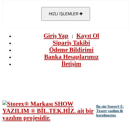
HIZLI İŞLEMLER
Giriş Yap
Kayıt Ol
|
Sipariş Takibi
Ödeme Bildirimi
Banka Hesaplarımız
İletişim
Bu site
Storex
® E-
Ticaret yazılımı ile
kurulmuştur.