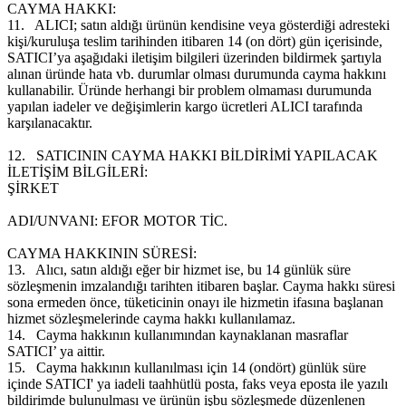
CAYMA HAKKI:
11.
ALICI; satın aldığı ürünün kendisine veya gösterdiği adresteki
kişi/kuruluşa teslim tarihinden itibaren 14 (on dört) gün içerisinde,
SATICI’ya aşağıdaki iletişim bilgileri üzerinden bildirmek şartıyla
alınan üründe hata vb. durumlar olması durumunda cayma hakkını
kullanabilir. Üründe herhangi bir problem olmaması durumunda
yapılan iadeler ve değişimlerin kargo ücretleri ALICI tarafında
karşılanacaktır.
12.
SATICININ CAYMA HAKKI BİLDİRİMİ YAPILACAK
İLETİŞİM BİLGİLERİ:
ŞİRKET
ADI/UNVANI: EFOR MOTOR TİC.
CAYMA HAKKININ SÜRESİ:
13.
Alıcı, satın aldığı eğer bir hizmet ise, bu 14 günlük süre
sözleşmenin imzalandığı tarihten itibaren başlar. Cayma hakkı süresi
sona ermeden önce, tüketicinin onayı ile hizmetin ifasına başlanan
hizmet sözleşmelerinde cayma hakkı kullanılamaz.
14.
Cayma hakkının kullanımından kaynaklanan masraflar
SATICI’ ya aittir.
15.
Cayma hakkının kullanılması için 14 (ondört) günlük süre
içinde SATICI' ya iadeli taahhütlü posta, faks veya eposta ile yazılı
bildirimde bulunulması ve ürünün işbu sözleşmede düzenlenen