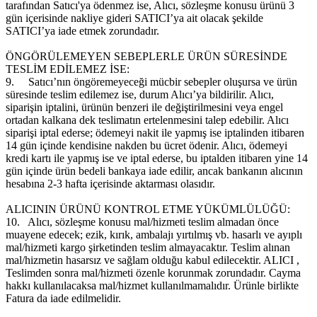
tarafından Satıcı'ya ödenmez ise, Alıcı, sözleşme konusu ürünü 3
gün içerisinde nakliye gideri SATICI’ya ait olacak şekilde
SATICI’ya iade etmek zorundadır.
ÖNGÖRÜLEMEYEN SEBEPLERLE ÜRÜN SÜRESİNDE
TESLİM EDİLEMEZ İSE:
9.
Satıcı’nın öngöremeyeceği mücbir sebepler oluşursa ve ürün
süresinde teslim edilemez ise, durum Alıcı’ya bildirilir. Alıcı,
siparişin iptalini, ürünün benzeri ile değiştirilmesini veya engel
ortadan kalkana dek teslimatın ertelenmesini talep edebilir. Alıcı
siparişi iptal ederse; ödemeyi nakit ile yapmış ise iptalinden itibaren
14 gün içinde kendisine nakden bu ücret ödenir. Alıcı, ödemeyi
kredi kartı ile yapmış ise ve iptal ederse, bu iptalden itibaren yine 14
gün içinde ürün bedeli bankaya iade edilir, ancak bankanın alıcının
hesabına 2-3 hafta içerisinde aktarması olasıdır.
ALICININ ÜRÜNÜ KONTROL ETME YÜKÜMLÜLÜĞÜ:
10.
Alıcı, sözleşme konusu mal/hizmeti teslim almadan önce
muayene edecek; ezik, kırık, ambalajı yırtılmış vb. hasarlı ve ayıplı
mal/hizmeti kargo şirketinden teslim almayacaktır. Teslim alınan
mal/hizmetin hasarsız ve sağlam olduğu kabul edilecektir. ALICI ,
Teslimden sonra mal/hizmeti özenle korunmak zorundadır. Cayma
hakkı kullanılacaksa mal/hizmet kullanılmamalıdır. Ürünle birlikte
Fatura da iade edilmelidir.