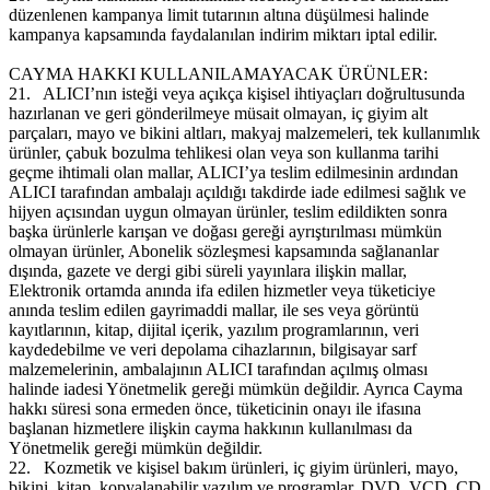
düzenlenen kampanya limit tutarının altına düşülmesi halinde
kampanya kapsamında faydalanılan indirim miktarı iptal edilir.
CAYMA HAKKI KULLANILAMAYACAK ÜRÜNLER:
21.
ALICI’nın isteği veya açıkça kişisel ihtiyaçları doğrultusunda
hazırlanan ve geri gönderilmeye müsait olmayan, iç giyim alt
parçaları, mayo ve bikini altları, makyaj malzemeleri, tek kullanımlık
ürünler, çabuk bozulma tehlikesi olan veya son kullanma tarihi
geçme ihtimali olan mallar, ALICI’ya teslim edilmesinin ardından
ALICI tarafından ambalajı açıldığı takdirde iade edilmesi sağlık ve
hijyen açısından uygun olmayan ürünler, teslim edildikten sonra
başka ürünlerle karışan ve doğası gereği ayrıştırılması mümkün
olmayan ürünler, Abonelik sözleşmesi kapsamında sağlananlar
dışında, gazete ve dergi gibi süreli yayınlara ilişkin mallar,
Elektronik ortamda anında ifa edilen hizmetler veya tüketiciye
anında teslim edilen gayrimaddi mallar, ile ses veya görüntü
kayıtlarının, kitap, dijital içerik, yazılım programlarının, veri
kaydedebilme ve veri depolama cihazlarının, bilgisayar sarf
malzemelerinin, ambalajının ALICI tarafından açılmış olması
halinde iadesi Yönetmelik gereği mümkün değildir. Ayrıca Cayma
hakkı süresi sona ermeden önce, tüketicinin onayı ile ifasına
başlanan hizmetlere ilişkin cayma hakkının kullanılması da
Yönetmelik gereği mümkün değildir.
22.
Kozmetik ve kişisel bakım ürünleri, iç giyim ürünleri, mayo,
bikini, kitap, kopyalanabilir yazılım ve programlar, DVD, VCD, CD