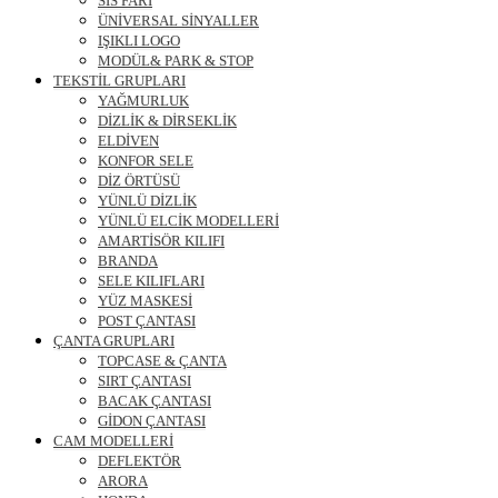
SİS FARI
ÜNİVERSAL SİNYALLER
IŞIKLI LOGO
MODÜL& PARK & STOP
TEKSTİL GRUPLARI
YAĞMURLUK
DİZLİK & DİRSEKLİK
ELDİVEN
KONFOR SELE
DİZ ÖRTÜSÜ
YÜNLÜ DİZLİK
YÜNLÜ ELCİK MODELLERİ
AMARTİSÖR KILIFI
BRANDA
SELE KILIFLARI
YÜZ MASKESİ
POST ÇANTASI
ÇANTA GRUPLARI
TOPCASE & ÇANTA
SIRT ÇANTASI
BACAK ÇANTASI
GİDON ÇANTASI
CAM MODELLERİ
DEFLEKTÖR
ARORA