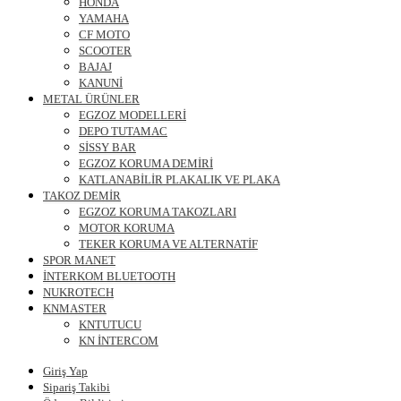
HONDA
YAMAHA
CF MOTO
SCOOTER
BAJAJ
KANUNİ
METAL ÜRÜNLER
EGZOZ MODELLERİ
DEPO TUTAMAC
SİSSY BAR
EGZOZ KORUMA DEMİRİ
KATLANABİLİR PLAKALIK VE PLAKA
TAKOZ DEMİR
EGZOZ KORUMA TAKOZLARI
MOTOR KORUMA
TEKER KORUMA VE ALTERNATİF
SPOR MANET
İNTERKOM BLUETOOTH
NUKROTECH
KNMASTER
KNTUTUCU
KN İNTERCOM
Giriş Yap
Sipariş Takibi